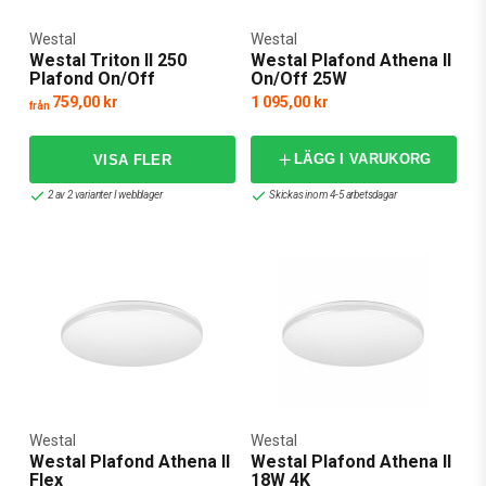
Westal
Westal
Westal Triton II 250
Westal Plafond Athena II
Plafond On/Off
On/Off 25W
759,00 kr
1 095,00 kr
från
LÄGG I VARUKORG
2 av 2 varianter I webblager
Skickas inom 4-5 arbetsdagar
Westal
Westal
Westal Plafond Athena II
Westal Plafond Athena II
Flex
18W 4K