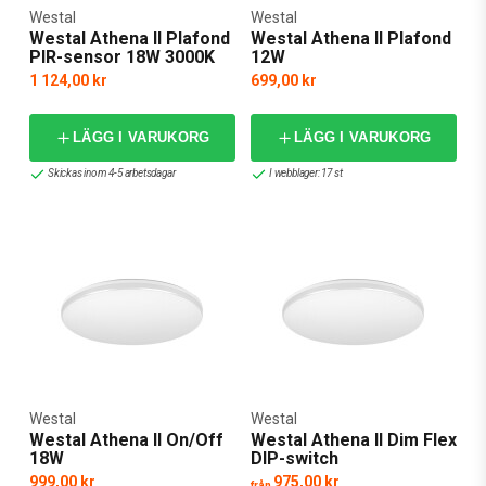
Westal
Westal
Westal Athena II Plafond
Westal Athena II Plafond
PIR-sensor 18W 3000K
12W
1 124,00 kr
699,00 kr
LÄGG I VARUKORG
LÄGG I VARUKORG
Skickas inom 4-5 arbetsdagar
I webblager: 17 st
Westal
Westal
Westal Athena II On/Off
Westal Athena II Dim Flex
18W
DIP-switch
999,00 kr
975,00 kr
från