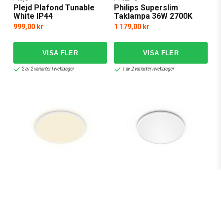
Plejd Plafond Tunable
Philips Superslim
White IP44
Taklampa 36W 2700K
999,00 kr
1 179,00 kr
2 av 2 varianter I webblager
1 av 2 varianter i webblager
PHILIPS
PHILIPS
Philips Superslim
Philips Superslim
Taklampa 22W 2700K
Taklampa 18W 2700K
719,00 kr
489,00 kr