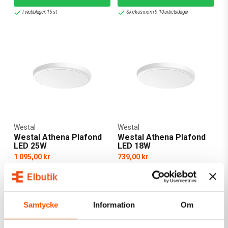
I webblager: 15 st
Skickas inom 9-10 arbetsdagar
Westal
Westal
Westal Athena Plafond
Westal Athena Plafond
LED 25W
LED 18W
1 095,00 kr
739,00 kr
LÄGG I VARUKORG
LÄGG I VARUKORG
Skickas inom 4-5 arbetsdagar
I webblager: 2 st
Samtycke
Information
Om