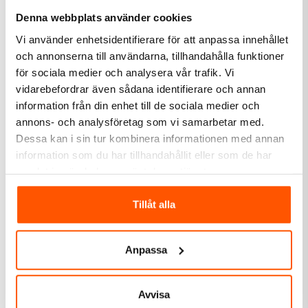
Denna webbplats använder cookies
Vi använder enhetsidentifierare för att anpassa innehållet
och annonserna till användarna, tillhandahålla funktioner
för sociala medier och analysera vår trafik. Vi
vidarebefordrar även sådana identifierare och annan
information från din enhet till de sociala medier och
Westal
Westal
annons- och analysföretag som vi samarbetar med.
Westal Athena Plafond
Westal Athena II Plafond
Dessa kan i sin tur kombinera informationen med annan
LED 12W
Sensor LED 25W
information som du har tillhandahållit eller som de har
695,00 kr
1 237,00 kr
samlat in när du har använt deras tjänster.
LÄGG I VARUKORG
LÄGG I VARUKORG
Tillåt alla
I webblager: 9 st
Skickas inom 4-5 arbetsdagar
Anpassa
Avvisa