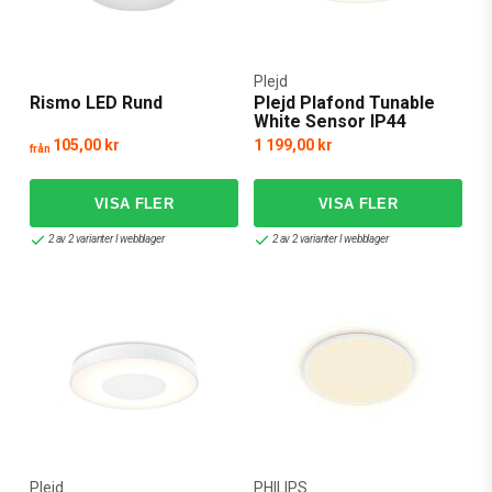
Plejd
Rismo LED Rund
Plejd Plafond Tunable
White Sensor IP44
105,00 kr
1 199,00 kr
från
2 av 2 varianter I webblager
2 av 2 varianter I webblager
Plejd
PHILIPS