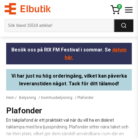
0
Besök oss på RIX FM Festival i sommar. Se
datum
här.
Vi har just nu hög orderingång, vilket kan påverka
leveranstiden något. Tack för ditt tålamod!
Hem
/
Belysning
/
Inomhusbelysning
/ Plafonder
Plafonder
En takplafond är ett praktiskt val när du vill ha en diskret
taklampa med bra ljusspridning. Plafonder sitter nära taket och
tar liten plats, vilket gör dem särskilt användbara i rum där en