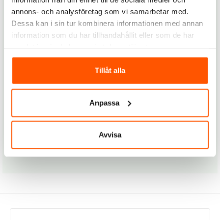
del av vår kundklubb.
annons- och analysföretag som vi samarbetar med.
Dessa kan i sin tur kombinera informationen med annan
Vi erbjuder medlemmar 90 dagars öppet köp, så att du
information som du har tillhandahållit eller som de har
har gott om tid att ångra dig om du inte är nöjd med ditt
samlat in när du har använt deras tjänster.
köp. Dessutom får du fri frakt på alla beställningar över
799 kronor, så du slipper extra kostnader. Som
Tillåt alla
medlem i vår kundklubb får du även unika erbjudanden
varje månad, vilket gör det ännu lättare att spara
pengar på dina favoritprodukter.
Anpassa
Att bli medlem i Elbutiks kundklubb är enkelt och ger
dig omedelbara fördelar som förbättrar din
Avvisa
shoppingupplevelse. Gå med idag och upptäck alla
förmåner som väntar på dig!