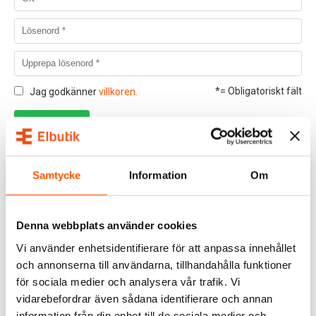
*= Obligatoriskt fält
Jag godkänner
villkoren.
Samtycke
Information
Om
Kundklubb
Som medlem i vår kundklubb får du inte bara exklusiva
rabatter, utan även flera andra förmåner som ger dig
Denna webbplats använder cookies
en bättre shoppingupplevelse från första stund. När du
Vi använder enhetsidentifierare för att anpassa innehållet
registrerar dig som ny medlem ger vi dig direkt 100
och annonserna till användarna, tillhandahålla funktioner
kronor rabatt på ditt första köp över 999 kronor. Det är
för sociala medier och analysera vår trafik. Vi
ett perfekt tillfälle att spara pengar på de produkter du
vidarebefordrar även sådana identifierare och annan
redan behöver, och en bonus för att du valt att bli en
information från din enhet till de sociala medier och