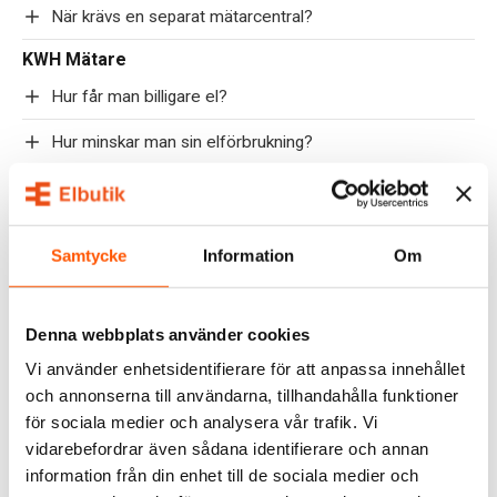
När krävs en separat mätarcentral?
KWH Mätare
Hur får man billigare el?
Hur minskar man sin elförbrukning?
Hur mäter en elmätare?
Vad är en kWh-mätare och vad används den till?
Samtycke
Information
Om
Vad är skillnaden mellan 1-fas och 3-fas kWh-mätare?
Vad innebär MID-godkännande?
Denna webbplats använder cookies
Hur vet jag om jag behöver strömtransformator, CT?
Vi använder enhetsidentifierare för att anpassa innehållet
och annonserna till användarna, tillhandahålla funktioner
Kan man använda kWh-mätare med solceller?
för sociala medier och analysera vår trafik. Vi
vidarebefordrar även sådana identifierare och annan
Vad är skillnaden mellan direktmätande och CT-baserade
information från din enhet till de sociala medier och
kWh-mätare?