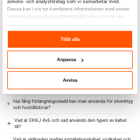
annons- och analysföretag som vi samarbetar med.
Kan kWh-mätare användas ihop med smarta hem-
Dessa kan i sin tur kombinera informationen med annan
system?
information som du har tillhandahållit eller som de har
samlat in när du har använt deras tjänster.
Hur monteras en kWh-mätare?
Tillåt alla
Vad betyder noggrannhetsklass, till exempel klass 1 eller
B?
Får man installera en kWh-mätare själv?
Anpassa
Kablar
Avvisa
Hur lång skarvsladd kan man ha utan att det påverkar
säkerhet och funktion?
Hur lång förlängningssladd kan man använda för elverktyg
och hushållsbruk?
Vad är EKKJ 4x6 och vad används den typen av kabel
till?
Vad är skillnaden mellan installationskabel, jordkabel och