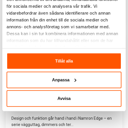
När det gäller att skapa en energieffektiv och bekväm
för sociala medier och analysera vår trafik. Vi
hemmiljö är Plejd TRM-01 Smart Te...
vidarebefordrar även sådana identifierare och annan
Läs mer
information från din enhet till de sociala medier och
annons- och analysföretag som vi samarbetar med.
Dessa kan i sin tur kombinera informationen med annan
information som du har tillhandahållit eller som de har
samlat in när du har använt deras tjänster.
Tillåt alla
Anpassa
Avvisa
Så skapar Namron Edge ett stilrent och
modernt hem med elmaterial
Design och funktion går hand i hand i Namron Edge – en
serie vägguttag, dimmers och ter...