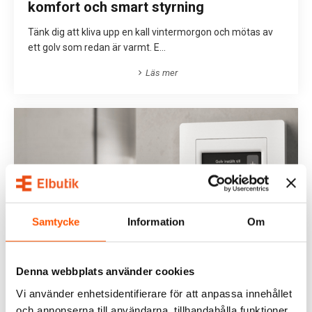
komfort och smart styrning
Tänk dig att kliva upp en kall vintermorgon och mötas av
ett golv som redan är varmt. E...
Läs mer
Samtycke
Information
Om
Denna webbplats använder cookies
Allt du behöver veta om Plejd TRM-01
Smart Termostat
Vi använder enhetsidentifierare för att anpassa innehållet
och annonserna till användarna, tillhandahålla funktioner