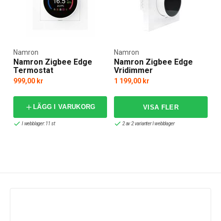
Namron
Namron
Namron Zigbee Edge
Namron Zigbee Edge
Termostat
Vridimmer
999,00 kr
1 199,00 kr
LÄGG I VARUKORG
I webblager: 11 st
2 av 2 varianter I webblager