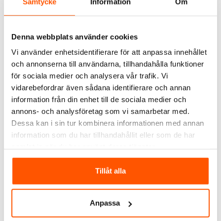
Samtycke
Information
Om
Namron
Namron
Namron Edge Vägguttag
Namron Edge Vägguttag
Denna webbplats använder cookies
1-vägs Infällt Jordat
1-vägs UTP IP44
Vi använder enhetsidentifierare för att anpassa innehållet
71,00 kr
95,00 kr
-20%
-20%
från
89,00 kr
119,00 kr
och annonserna till användarna, tillhandahålla funktioner
för sociala medier och analysera vår trafik. Vi
vidarebefordrar även sådana identifierare och annan
2 av 2 varianter I webblager
2 av 2 varianter I webblager
information från din enhet till de sociala medier och
annons- och analysföretag som vi samarbetar med.
Dessa kan i sin tur kombinera informationen med annan
information som du har tillhandahållit eller som de har
samlat in när du har använt deras tjänster.
Tillåt alla
Anpassa
Namron
Namron
Namron Edge Vägguttag
Namron Edge Vägguttag