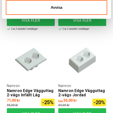
1-vägs UTP Jordat
2-vägs Infällt Jordat
48,00 kr
63,00 kr
Avvisa
-26%
-20%
från
65,00 kr
79,00 kr
2 av 2 varianter I webblager
2 av 2 varianter I webblager
Namron
Namron
Namron Edge Vägguttag
Namron Edge Vägguttag
2-vägs Infällt Låg
2-vägs Jordad
71,00 kr
55,00 kr
-25%
-20%
från
95,00 kr
69,00 kr