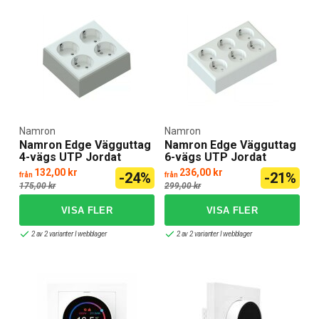
Namron
Namron
Namron Edge Vägguttag
Namron Edge Vägguttag
4-vägs UTP Jordat
6-vägs UTP Jordat
132,00 kr
236,00 kr
-24%
-21%
från
från
175,00 kr
299,00 kr
2 av 2 varianter I webblager
2 av 2 varianter I webblager