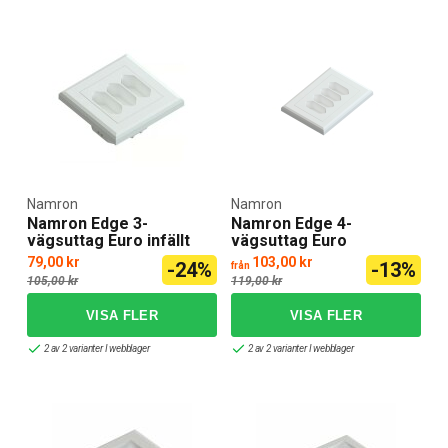
Namron
Namron
Namron Edge 3-
Namron Edge 4-
vägsuttag Euro infällt
vägsuttag Euro
79,00 kr
103,00 kr
-24%
-13%
från
105,00 kr
119,00 kr
2 av 2 varianter I webblager
2 av 2 varianter I webblager