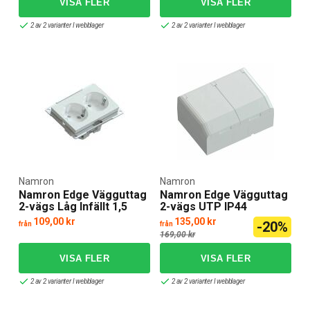
2 av 2 varianter I webblager
2 av 2 varianter I webblager
Namron
Namron
Namron Edge Vägguttag
Namron Edge Vägguttag
2-vägs Låg Infällt 1,5
2-vägs UTP IP44
109,00 kr
135,00 kr
-20%
från
från
169,00 kr
2 av 2 varianter I webblager
2 av 2 varianter I webblager