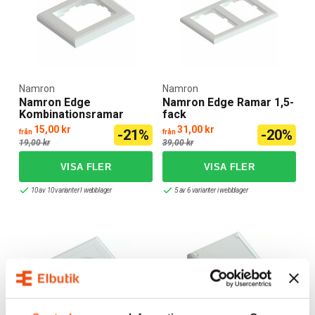
Namron
Namron
Namron Edge
Namron Edge Ramar 1,5-
Kombinationsramar
fack
15,00 kr
31,00 kr
-21%
-20%
från
från
19,00 kr
39,00 kr
10 av 10 varianter I webblager
5 av 6 varianter i webblager