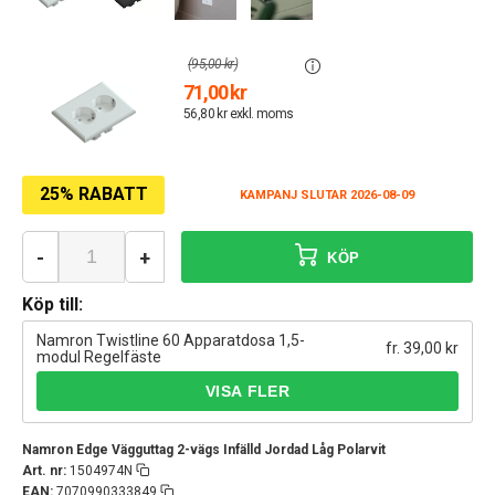
(95,00 kr)
71,00 kr
56,80 kr exkl. moms
25% RABATT
KAMPANJ SLUTAR 2026-08-09
-
+
KÖP
Köp till:
Namron Twistline 60 Apparatdosa 1,5-
fr. 39,00 kr
modul Regelfäste
Namron Edge Vägguttag 2-vägs Infälld Jordad Låg Polarvit
Art. nr:
1504974N
EAN:
7070990333849