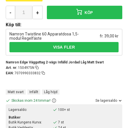
-
+
KÖP
Köp till:
Namron Twistline 60 Apparatdosa 1,5-
fr. 39,00 kr
modul Regelfäste
Namron Edge Vägguttag 2-vägs Infälld Jordad Låg Matt Svart
Art. nr:
1504975N
EAN:
7070990333832
Matt svart
Infällt
Låg höjd
Skickas inom 24 timmar!
Se lagersaldo
Lagersaldo:
100+ st
Butiker
Butik Kungens Kurva:
7 st
Butik Veddesta:
74 st