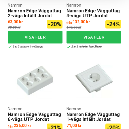
Namron
Namron
Namron Edge Vägguttag
Namron Edge Vägguttag
2-vägs Infällt Jordat
4-vägs UTP Jordat
63,00 kr
132,00 kr
-20%
-24%
från
79,00 kr
175,00 kr
2 av 2 varianter I webblager
2 av 2 varianter I webblager
Namron
Namron
Namron Edge Vägguttag
Namron Edge Vägguttag
6-vägs UTP Jordat
1-vägs Infällt Jordat
236,00 kr
71,00 kr
-21%
-20%
från