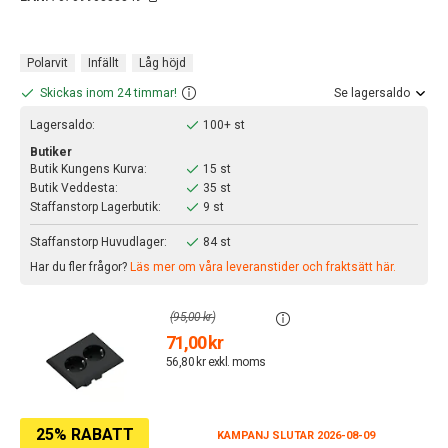
Polarvit
Infällt
Låg höjd
Skickas inom 24 timmar!
Se lagersaldo
Lagersaldo:
100+ st
Butiker
Butik Kungens Kurva:
15 st
Butik Veddesta:
35 st
Staffanstorp Lagerbutik:
9 st
Staffanstorp Huvudlager:
84 st
Har du fler frågor?
Läs mer om våra leveranstider och fraktsätt här.
(95,00 kr)
71,00 kr
56,80 kr exkl. moms
25% RABATT
KAMPANJ SLUTAR 2026-08-09