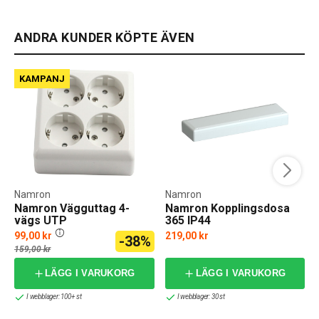
ANDRA KUNDER KÖPTE ÄVEN
KAMPANJ
Namron
Namron
Namron Vägguttag 4-
Namron Kopplingsdosa
vägs UTP
365 IP44
Skruvanslutning Jordat
99,00 kr
219,00 kr
-38%
f
159,00 kr
LÄGG I VARUKORG
LÄGG I VARUKORG
I webblager: 100+ st
I webblager: 30 st