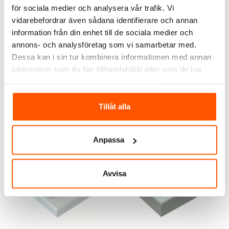
för sociala medier och analysera vår trafik. Vi
vidarebefordrar även sådana identifierare och annan
information från din enhet till de sociala medier och
annons- och analysföretag som vi samarbetar med.
Namron
Namron
Dessa kan i sin tur kombinera informationen med annan
Namron Twistline 42
Namron Edge Vägguttag
information som du har tillhandahållit eller som de har
Multidosa 1,5-dosa
2-vägs Låg Infällt 1,5
samlat in när du har använt deras tjänster.
39,00 kr
109,00 kr
från
Tillåt alla
LÄGG I VARUKORG
I webblager: 83 st
2 av 2 varianter I webblager
Anpassa
Avvisa