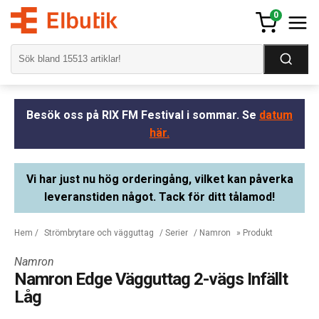
0
Besök oss på RIX FM Festival i sommar. Se
datum
här.
Vi har just nu hög orderingång, vilket kan påverka
leveranstiden något. Tack för ditt tålamod!
Hem
/
Strömbrytare och vägguttag
/
Serier
/
Namron
» Produkt
Namron
Namron Edge Vägguttag 2-vägs Infällt
Låg