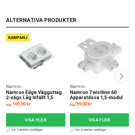
ALTERNATIVA PRODUKTER
KAMPANJ
Namron
Namron
Namron Edge Vägguttag
Namron Twistline 60
2-vägs Låg Infällt 1,5
Apparatdosa 1,5-modul
Regelfäste
109,00 kr
39,00 kr
från
från
f
2 av 2 varianter i webblager
2 av 2 varianter i webblager