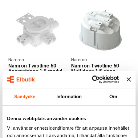
Namron
Namron
Namron Twistline 60
Namron Twistline 60
Apparatdosa 1,5-modul
Multidosa 1,5-dosa
Regelfäste
39,00 kr
49,00 kr
från
LÄGG I VARUKORG
Samtycke
Information
Om
2 av 2 varianter I webblager
I webblager: 99 st
Denna webbplats använder cookies
Vi använder enhetsidentifierare för att anpassa innehållet
och annonserna till användarna, tillhandahålla funktioner