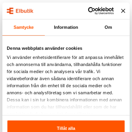
Namron
Namron
Namron Twistline Stuts
Namron Twistline Stuts
1x25mm
2x16/20+16mm
19,00 kr
18,00 kr
Samtycke
Information
Om
LÄGG I VARUKORG
LÄGG I VARUKORG
Denna webbplats använder cookies
I webblager: 59 st
I webblager: 100+ st
Vi använder enhetsidentifierare för att anpassa innehållet
och annonserna till användarna, tillhandahålla funktioner
för sociala medier och analysera vår trafik. Vi
vidarebefordrar även sådana identifierare och annan
information från din enhet till de sociala medier och
annons- och analysföretag som vi samarbetar med.
Dessa kan i sin tur kombinera informationen med annan
information som du har tillhandahållit eller som de har
Namron
Namron
samlat in när du har använt deras tjänster.
Namron Twistline Stuts
Namron Twistline
1x40mm
Påbyggnadsring 1,5-
Tillåt alla
dosa 6mm
29,00 kr
12,00 kr