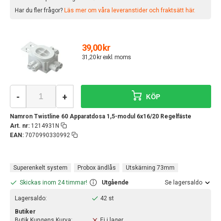
Har du fler frågor?
Läs mer om våra leveranstider och fraktsätt här.
39,00 kr
31,20 kr exkl. moms
-
+
KÖP
Namron Twistline 60 Apparatdosa 1,5-modul 6x16/20 Regelfäste
Art. nr:
1214931N
EAN:
7070990330992
Superenkelt system
Probox ändlås
Utskärning 73mm
Skickas inom 24 timmar!
Utgående
Se lagersaldo
Lagersaldo:
42 st
Butiker
Butik Kungens Kurva:
Ej i lager