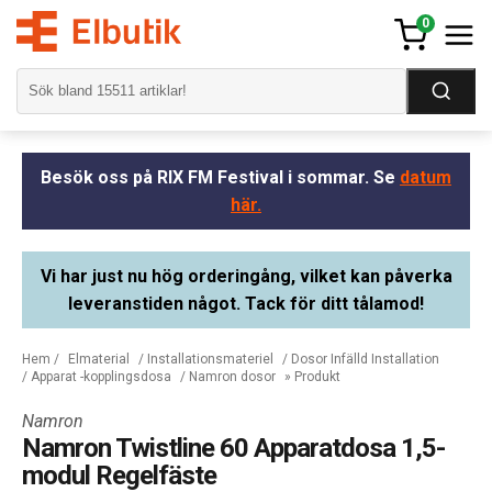
0
Besök oss på RIX FM Festival i sommar. Se
datum
här.
Vi har just nu hög orderingång, vilket kan påverka
leveranstiden något. Tack för ditt tålamod!
Hem
/
Elmaterial
/
Installationsmateriel
/
Dosor Infälld Installation
/
Apparat -kopplingsdosa
/
Namron dosor
» Produkt
Namron
Namron Twistline 60 Apparatdosa 1,5-
modul Regelfäste