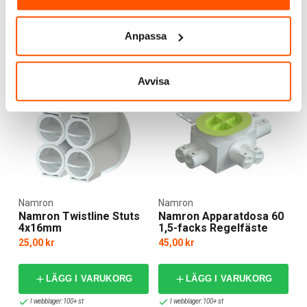
LÄGG I VARUKORG
LÄGG I VARUKORG
Anpassa
I webblager: 100+ st
I webblager: 77 st
Avvisa
Namron
Namron
Namron Twistline Stuts
Namron Apparatdosa 60
4x16mm
1,5-facks Regelfäste
25,00 kr
45,00 kr
LÄGG I VARUKORG
LÄGG I VARUKORG
I webblager: 100+ st
I webblager: 100+ st