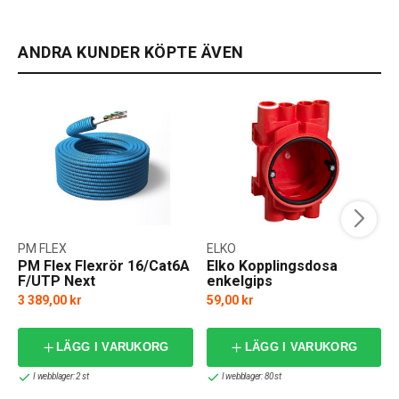
ANDRA KUNDER KÖPTE ÄVEN
PM FLEX
ELKO
PM Flex Flexrör 16/Cat6A
Elko Kopplingsdosa
F/UTP Next
enkelgips
3 389,00 kr
59,00 kr
LÄGG I VARUKORG
LÄGG I VARUKORG
I webblager: 2 st
I webblager: 80 st