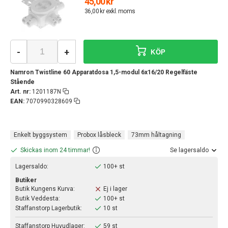
45,00 kr
36,00 kr exkl. moms
-
+
KÖP
Namron Twistline 60 Apparatdosa 1,5-modul 6x16/20 Regelfäste
Stående
Art. nr:
1201187N
EAN:
7070990328609
Enkelt byggsystem
Probox låsbleck
73mm håltagning
Skickas inom 24 timmar!
Se lagersaldo
Lagersaldo:
100+ st
Butiker
Butik Kungens Kurva:
Ej i lager
Butik Veddesta:
100+ st
Staffanstorp Lagerbutik:
10 st
Staffanstorp Huvudlager:
59 st