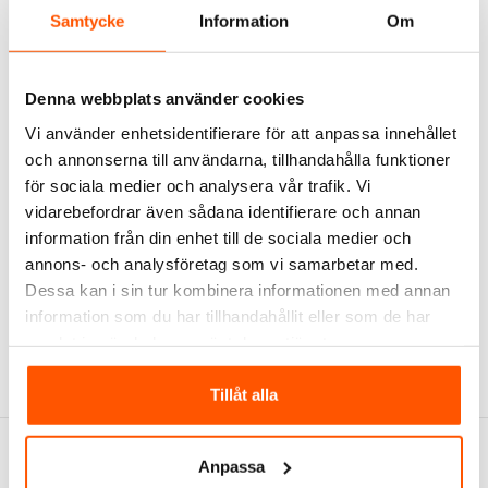
den centrala Hue Bridge. Kombinationen av dessa enheter
Samtycke
Information
Om
gör det möjligt att skapa en bioliknande upplevelse
hemma, där belysningen synkroniseras med action på
skärmen. Med intuitiv appstyrning och stöd för
Denna webbplats använder cookies
röstkommandon blir det enklare än någonsin att ta kontroll
Vi använder enhetsidentifierare för att anpassa innehållet
över din belysning och höja helgens Formel 1-känsla till
och annonserna till användarna, tillhandahålla funktioner
max!
för sociala medier och analysera vår trafik. Vi
vidarebefordrar även sådana identifierare och annan
Taggar:
information från din enhet till de sociala medier och
annons- och analysföretag som vi samarbetar med.
Philips Hue
Smarta hem
Dessa kan i sin tur kombinera informationen med annan
information som du har tillhandahållit eller som de har
Relevanta produkter
samlat in när du har använt deras tjänster.
Tillåt alla
Anpassa