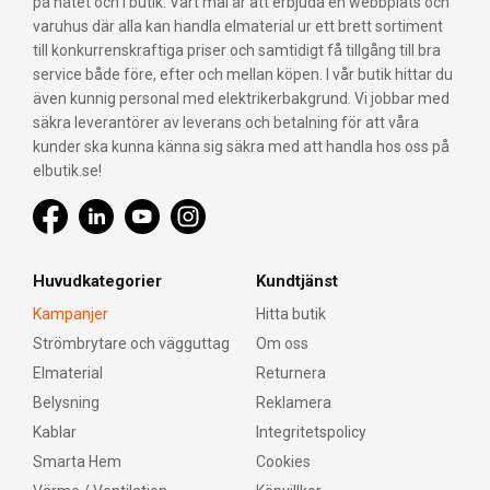
på nätet och i butik. Vårt mål är att erbjuda en webbplats och
varuhus där alla kan handla elmaterial ur ett brett sortiment
till konkurrenskraftiga priser och samtidigt få tillgång till bra
service både före, efter och mellan köpen. I vår butik hittar du
även kunnig personal med elektrikerbakgrund. Vi jobbar med
säkra leverantörer av leverans och betalning för att våra
kunder ska kunna känna sig säkra med att handla hos oss på
elbutik.se!
Huvudkategorier
Kundtjänst
Kampanjer
Hitta butik
Strömbrytare och vägguttag
Om oss
Elmaterial
Returnera
Belysning
Reklamera
Kablar
Integritetspolicy
Smarta Hem
Cookies