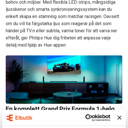
behov och miljöer. Med flexibla LED-strips, mångsidiga
ljusskenor och smarta synkroniseringssystem kan du
enkelt skapa en stämning som matchar racingen. Oavsett
om du vill ha färgstarka ljus som reagerar på det som
händer på TV:n eller subtila, varma toner för att varva ner
efteråt, ger Philips Hue dig friheten att anpassa varje
detalj med hjälp av Hue-appen.
En komplett Grand Prix Formula 1-helg
För dig som vill ha en komplett lösning erbjuder Philips
Hue paket med allt från LED-strips och HDMI Sync Box till