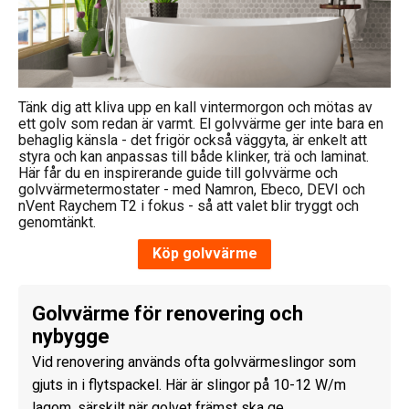
Tänk dig att kliva upp en kall vintermorgon och mötas av
ett golv som redan är varmt. El golvvärme ger inte bara en
behaglig känsla - det frigör också väggyta, är enkelt att
styra och kan anpassas till både klinker, trä och laminat.
Här får du en inspirerande guide till golvvärme och
golvvärmetermostater - med Namron, Ebeco, DEVI och
nVent Raychem T2 i fokus - så att valet blir tryggt och
genomtänkt.
Köp golvvärme
Golvvärme för renovering och
nybygge
Vid renovering används ofta golvvärmeslingor som
gjuts in i flytspackel. Här är slingor på 10-12 W/m
lagom, särskilt när golvet främst ska ge