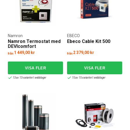
Namron
EBECO
Namron Termostat med
Ebeco Cable Kit 500
DEVIcomfort
Värmekabel 10T
1 449,00 kr
2 379,00 kr
från
från
13 av 13 varianter I webblager
15 av 15 varianter I webblager