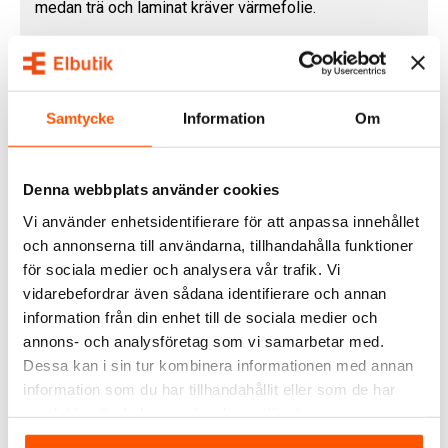
medan trä och laminat kräver värmefolie.
Vad ska golvet ha för temperatur?
I de flesta hem räcker det med 2–3 grader över
rumstemperaturen. För trägolv gäller max 27 grader.
Samtycke
Information
Om
Välj
rätt lösning
för ditt hem
Denna webbplats använder cookies
Hos Elbutik hittar du kompletta system och tillbehör från
marknadens ledande tillverkare:
Vi använder enhetsidentifierare för att anpassa innehållet
och annonserna till användarna, tillhandahålla funktioner
Ebeco golvvärme:
smidiga kabelkit och termostater
för sociala medier och analysera vår trafik. Vi
DEVI golvvärme:
populär värmekabel och DEVIreg
vidarebefordrar även sådana identifierare och annan
Touch
information från din enhet till de sociala medier och
Namron golvvärme:
användarvänliga termostater och
annons- och analysföretag som vi samarbetar med.
smart styrning
Dessa kan i sin tur kombinera informationen med annan
nVent Raychem T2 golvvärme:
populära
information som du har tillhandahållit eller som de har
värmekabelpaket
samlat in när du har använt deras tjänster.
Upptäck våra kategorier