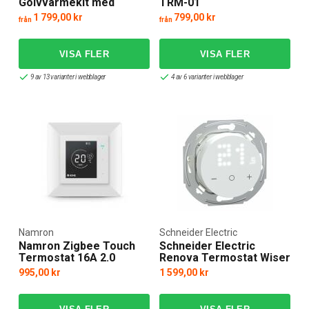
Golvvärmekit med
TRM-01
termostat
1 799,00 kr
799,00 kr
från
från
9 av 13 varianter i webblager
4 av 6 varianter i webblager
Namron
Schneider Electric
Namron Zigbee Touch
Schneider Electric
Termostat 16A 2.0
Renova Termostat Wiser
Zigbee
995,00 kr
1 599,00 kr