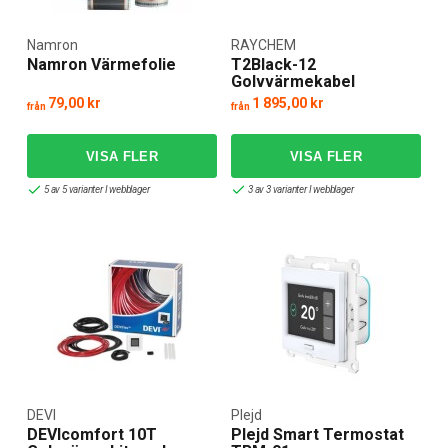
Namron
RAYCHEM
Namron Värmefolie
T2Black-12
Golvvärmekabel
79,00 kr
1 895,00 kr
från
från
5 av 5 varianter I webblager
3 av 3 varianter I webblager
DEVI
Plejd
DEVIcomfort 10T
Plejd Smart Termostat