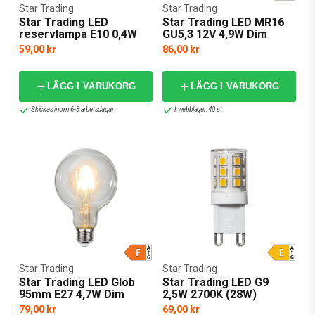
Star Trading
Star Trading
Star Trading LED
Star Trading LED MR16
reservlampa E10 0,4W
GU5,3 12V 4,9W Dim
23-55V 2-pack
59,00 kr
86,00 kr
LÄGG I VARUKORG
LÄGG I VARUKORG
Skickas inom 6-8 arbetsdagar
I webblager: 40 st
Star Trading
Star Trading
Star Trading LED Glob
Star Trading LED G9
95mm E27 4,7W Dim
2,5W 2700K (28W)
79,00 kr
69,00 kr