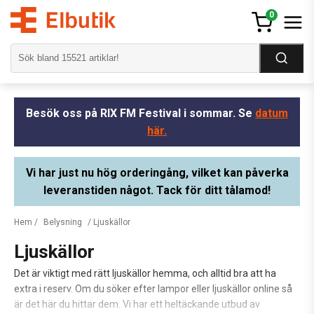
0
Besök oss på RIX FM Festival i sommar. Se
datum
här.
Vi har just nu hög orderingång, vilket kan påverka
leveranstiden något. Tack för ditt tålamod!
Hem
/
Belysning
/ Ljuskällor
Ljuskällor
Det är viktigt med rätt ljuskällor hemma, och alltid bra att ha
extra i reserv. Om du söker efter lampor eller ljuskällor online så
är det här du hittar dem. Vi har ett heltäckande utbud av