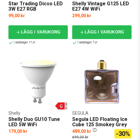
Star Trading Dicso LED
Shelly Vintage G125 LED
3W E27 RGB
E27 4W WiFi
99,00 kr
299,00 kr
LÄGG I VARUKORG
LÄGG I VARUKORG
I webblager: 11 st
I webblager: 7 st
Shelly
SEGULA
Shelly Duo GU10 Tune
Segula LED Floating Ice
LED 5W WiFi
Cube 125 Smokey Grey
179,00 kr
489,00 kr
-30%
699,00 kr