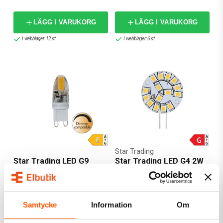
LÄGG I VARUKORG
LÄGG I VARUKORG
I webblager: 12 st
I webblager: 6 st
Star Trading
Star Trading LED G9
Star Trading LED G4 2W
1,8W 2800K 200lm dim
80,00 kr
65,00 kr
Samtycke
Information
Om
LÄGG I VARUKORG
LÄGG I VARUKORG
I webblager: 7 st
I webblager: 36 st