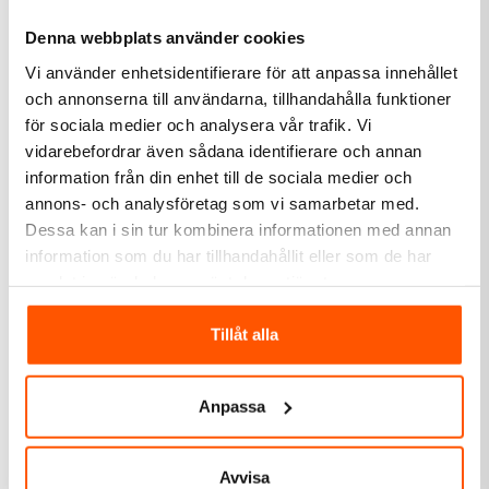
Denna webbplats använder cookies
Vi använder enhetsidentifierare för att anpassa innehållet
och annonserna till användarna, tillhandahålla funktioner
för sociala medier och analysera vår trafik. Vi
vidarebefordrar även sådana identifierare och annan
information från din enhet till de sociala medier och
annons- och analysföretag som vi samarbetar med.
Dessa kan i sin tur kombinera informationen med annan
Star Trading
Star Trading
information som du har tillhandahållit eller som de har
Star Trading LED 4,4W
Star Trading LED 1W G4
samlat in när du har använt deras tjänster.
MR16 GU5,3 Dim
Dim
49,00 kr
62,50 kr
Tillåt alla
LÄGG I VARUKORG
LÄGG I VARUKORG
Anpassa
Skickas inom 4-5 arbetsdagar
I webblager: 38 st
Avvisa