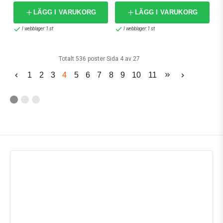
LÄGG I VARUKORG
LÄGG I VARUKORG
I webblager: 1 st
I webblager: 1 st
Totalt 536 poster Sida 4 av 27
1
2
3
4
5
6
7
8
9
10
11