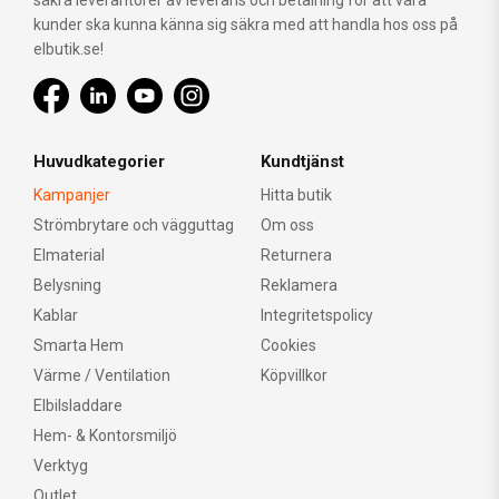
säkra leverantörer av leverans och betalning för att våra
kunder ska kunna känna sig säkra med att handla hos oss på
elbutik.se!
Huvudkategorier
Kundtjänst
Kampanjer
Hitta butik
Strömbrytare och vägguttag
Om oss
Elmaterial
Returnera
Belysning
Reklamera
Kablar
Integritetspolicy
Smarta Hem
Cookies
Värme / Ventilation
Köpvillkor
Elbilsladdare
Hem- & Kontorsmiljö
Verktyg
Outlet