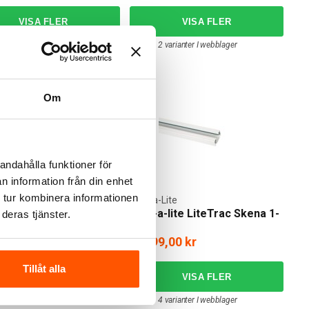
as inom 1-3 arbetsdagar
2 av 2 varianter I webblager
Om
andahålla funktioner för
n information från din enhet
 tur kombinera informationen
Lite
Hide-a-Lite
-lite LiteTrac T-
Hide-a-lite LiteTrac Skena 1-
deras tjänster.
ning 1-fas
fas
,00 kr
299,00 kr
från
Tillåt alla
 varianter i webblager
4 av 4 varianter I webblager