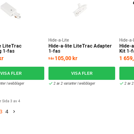
Hide-a-Lite
Hide-a-
e LiteTrac
Hide-a-lite LiteTrac Adapter
Hide-a
g 1-fas
1-fas
Kit 1-
kr
105,00 kr
1 659
från
anter I webblager
2 av 2 varianter I webblager
2 av 2
r Sida 3 av 4
3
4