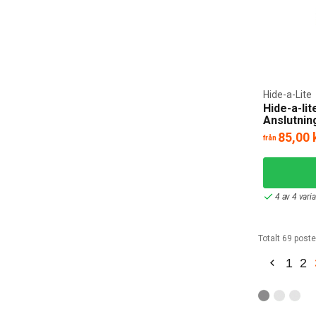
Hide-a-Lite
Hide-a-lit
Anslutnin
85,00 
från
4 av 4 vari
Totalt 69 poste
1
2