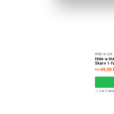
Hide-a-Lite
Hide-a-lit
Skarv 1-f
69,00 
från
2 av 2 vari