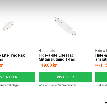
Hide-a-Lite
Hide-a-
e LiteTrac Rak
Hide-a-lite LiteTrac
Hide-a
as
Mittanslutning 1-fas
anslut
kr
119,00 kr
115
från
anter I webblager
2 av 2 varianter I webblager
4 av 4