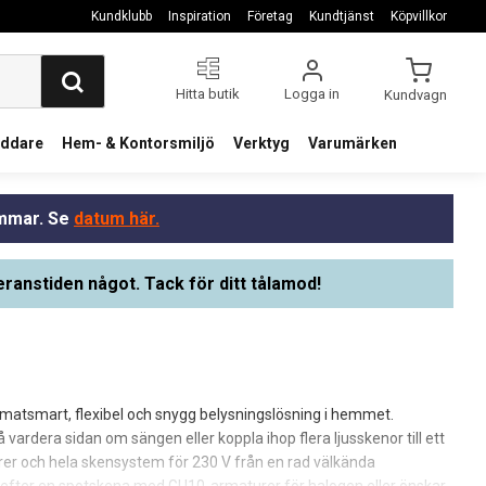
Kundklubb
Inspiration
Företag
Kundtjänst
Köpvillkor
Hitta butik
Logga in
Kundvagn
addare
Hem- & Kontorsmiljö
Verktyg
Varumärken
ommar. Se
datum här.
eranstiden något. Tack för ditt tålamod!
imatsmart, flexibel och snygg belysningslösning i hemmet.
å vardera sidan om sängen eller koppla ihop flera ljusskenor till ett
er och hela skensystem för 230 V från en rad välkända