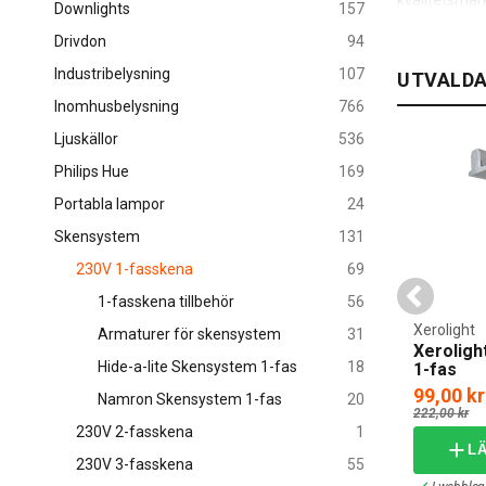
kvalitetsmär
Downlights
157
en infälld b
Drivdon
94
halogenlampor
Industribelysning
107
UTVALDA
Ett enfas ske
Inomhusbelysning
766
offentliga ut
arbetsplatse
Ljuskällor
536
displayer av o
Philips Hue
169
Lys upp 
Portabla lampor
24
Skensystem
131
Om du känner
spotlight ske
230V 1-fasskena
69
en elegant sp
1-fasskena tillbehör
56
En taklampa p
NORD by Nordlux
Xerolight
Armaturer för skensystem
31
fas Vit
L&K Design Viking Big T
ändra färgte
Xeroligh
Hide-a-lite Skensystem 1-fas
18
skarvkoppling höger
1-fas
och samma ta
129,00 kr
99,00 kr
Genom att sä
Namron Skensystem 1-fas
20
222,00 kr
förändras oc
230V 2-fasskena
1
I VARUKORG
LÄGG I VARUKORG
L
Om du bara v
230V 3-fasskena
55
lampor och si