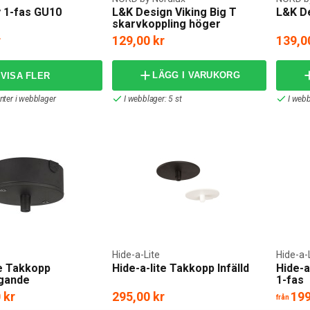
 1-fas GU10
L&K Design Viking Big T
L&K De
skarvkoppling höger
r
129,00 kr
139,0
LÄGG I VARUKORG
anter i webblager
I webblager: 5 st
I webb
Hide-a-Lite
Hide-a-
te Takkopp
Hide-a-lite Takkopp Infälld
Hide-a
ggande
1-fas
 kr
295,00 kr
199
från