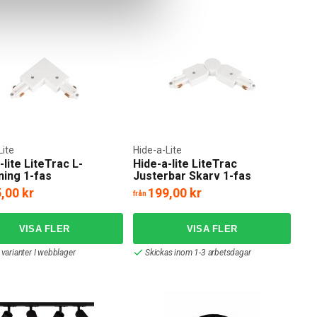
Lite
Hide-a-Lite
-lite LiteTrac L-
Hide-a-lite LiteTrac
ning 1-fas
Justerbar Skarv 1-fas
,00 kr
199,00 kr
från
 varianter I webblager
Skickas inom 1-3 arbetsdagar