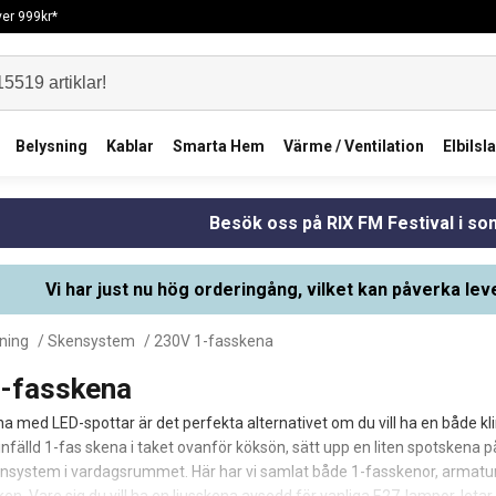
över 999kr*
Belysning
Kablar
Smarta Hem
Värme / Ventilation
Elbilsl
Besök oss på RIX FM Festival i s
Vi har just nu hög orderingång, vilket kan påverka lev
ning
/
Skensystem
/ 230V 1-fasskena
-fasskena
a med LED-spottar är det perfekta alternativet om du vill ha en både kl
 infälld 1-fas skena i taket ovanför köksön, sätt upp en liten spotskena p
nsystem i vardagsrummet. Här har vi samlat både 1-fasskenor, armatur