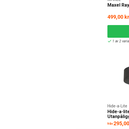
Maxel Ray
499,00 k
1 av 2 vari
Hide-a-Lite
Hide-a-li
Utanpåli
295,00
från