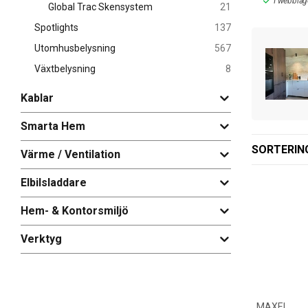
st
I webblager: 5 st
I webblag
Global Trac Skensystem
21
paket. Flert
Spotlights
137
Snygga sp
Utomhusbelysning
567
En spotlights
Växtbelysning
8
ljussättning
belys utvalda
Kablar
Med dimbara 
Smarta Hem
ljussättning
SORTERIN
samman och k
Värme / Ventilation
elskenor, spo
Elbilsladdare
I vårt välfyl
designa ditt 
Hem- & Kontorsmiljö
upphängningsv
online hos os
Verktyg
MAXEL