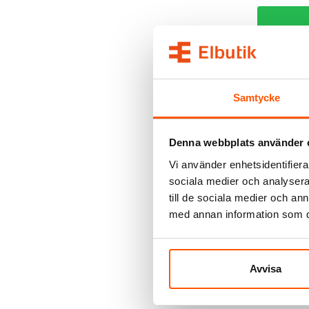
2 av 2 vari
Samtycke
Denna webbplats använder 
Vi använder enhetsidentifierar
sociala medier och analysera 
till de sociala medier och a
Hide-a-Lite
Hide-a-lit
med annan information som du 
anslutnin
209,00 k
Avvisa
L
Skickas in