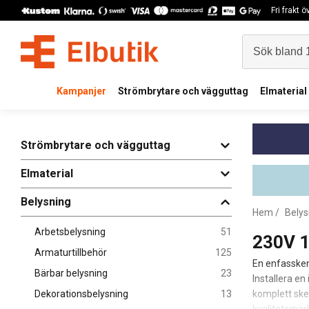
Fri frakt 
Kampanjer
Strömbrytare och vägguttag
Elmaterial
Strömbrytare och vägguttag
Elmaterial
Belysning
Hem
/
Belys
Arbetsbelysning
51
230V 1
Armaturtillbehör
125
En enfassken
Bärbar belysning
23
Installera en
Dekorationsbelysning
13
komplett ske