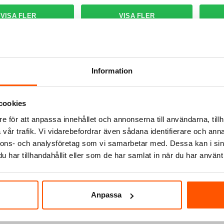
anter I webblager
2 av 2 varianter I webblager
Skick
Information
cookies
e för att anpassa innehållet och annonserna till användarna, tillh
vår trafik. Vi vidarebefordrar även sådana identifierare och anna
nnons- och analysföretag som vi samarbetar med. Dessa kan i sin
Hide-a-Lite
Hide-a-
e LiteTrac X-
Hide-a-lite LiteTrac Täcklock
Hide-a
har tillhandahållit eller som de har samlat in när du har använt 
g 1-fas
1-fasskena 1m
anslut
r
99,00 kr
139
från
Anpassa
ÄGG I VARUKORG
om 1-3 arbetsdagar
2 av 2 varianter I webblager
1 av 4