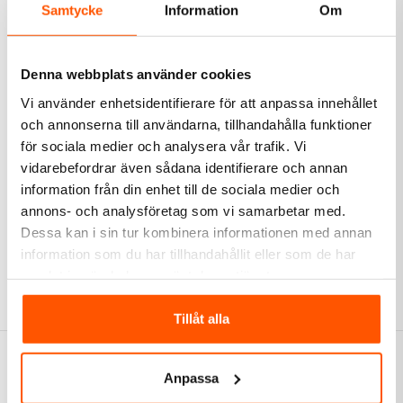
Samtycke
Information
Om
Denna webbplats använder cookies
Vi använder enhetsidentifierare för att anpassa innehållet
Global Trac
och annonserna till användarna, tillhandahålla funktioner
Global Trac Fixpoint
för sociala medier och analysera vår trafik. Vi
Armaturfäste 3-fas
vidarebefordrar även sådana identifierare och annan
340,00 kr
från
information från din enhet till de sociala medier och
annons- och analysföretag som vi samarbetar med.
Dessa kan i sin tur kombinera informationen med annan
Skickas inom 6-8 arbetsdagar
information som du har tillhandahållit eller som de har
samlat in när du har använt deras tjänster.
Tillåt alla
Anpassa