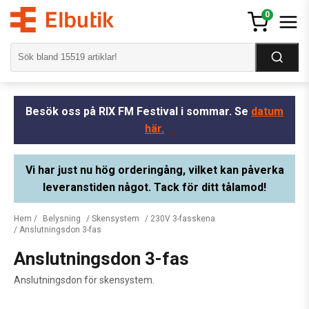
0
Besök oss på RIX FM Festival i sommar. Se
datum
här.
Vi har just nu hög orderingång, vilket kan påverka
leveranstiden något. Tack för ditt tålamod!
Hem
/
Belysning
/
Skensystem
/
230V 3-fasskena
/ Anslutningsdon 3-fas
Anslutningsdon 3-fas
Anslutningsdon för skensystem.