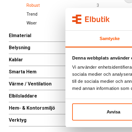
Robust
3
Schneider E
Trend
18
Schneider
Wiser
30
Täckplugg 
75,00 kr
Elmaterial
Samtycke
L
Belysning
Skickas in
Denna webbplats använder 
Kablar
Vi använder enhetsidentifierar
Smarta Hem
sociala medier och analysera 
Robust
till de sociala medier och a
Värme / Ventilation
med annan information som du 
Vad är 
Elbilsladdare
Var anv
Hem- & Kontorsmiljö
Avvisa
Verktyg