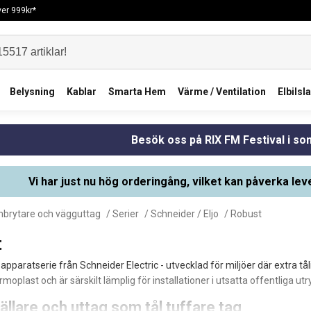
över 999kr*
Belysning
Kablar
Smarta Hem
Värme / Ventilation
Elbilsl
Besök oss på RIX FM Festival i s
Vi har just nu hög orderingång, vilket kan påverka lev
brytare och vägguttag
/
Serier
/
Schneider / Eljo
/ Robust
t
apparatserie från Schneider Electric - utvecklad för miljöer där extra tål
rmoplast och är särskilt lämplig för installationer i utsatta offentliga
llare och uttag som tål tuffare tag