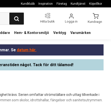
Kundklubb
Inspiration
Företag
Kundtjänst
Köpvillkor
Hitta butik
Logga in
Kundvagn
addare
Hem- & Kontorsmiljö
Verktyg
Varumärken
ommar. Se
datum här.
eranstiden något. Tack för ditt tålamod!
ighet krävs. Serien omfattar strömställare och uttag tillverkade i
 utrymmen som skolor, idrottshallar, fängelser och sanitetsutrymmen.