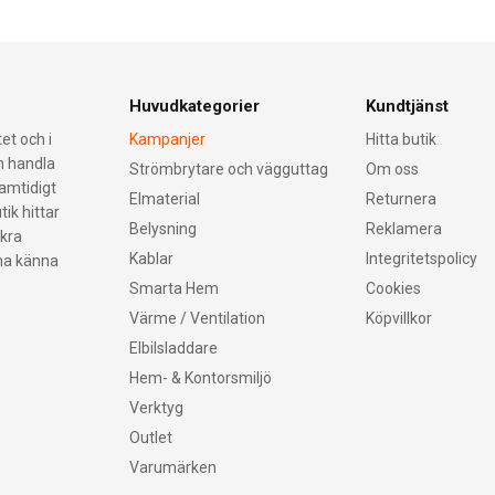
Huvudkategorier
Kundtjänst
et och i
Kampanjer
Hitta butik
an handla
Strömbrytare och vägguttag
Om oss
samtidigt
Elmaterial
Returnera
tik hittar
Belysning
Reklamera
äkra
Kablar
Integritetspolicy
nna känna
Smarta Hem
Cookies
Värme / Ventilation
Köpvillkor
Elbilsladdare
Hem- & Kontorsmiljö
Verktyg
Outlet
Varumärken