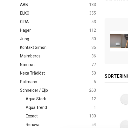
ABB
133
Alla komponen
ELKO
355
klassen - oc
GIRA
53
Flexibel
Hager
112
Robust-serien
Jung
30
strömställare
och funktione
Kontakt Simon
35
Malmbergs
36
Namron
77
Nexa Trådlöst
50
SORTERIN
Pollmann
5
Schneider / Eljo
263
Aqua Stark
12
Aqua Trend
1
Exxact
130
Renova
54