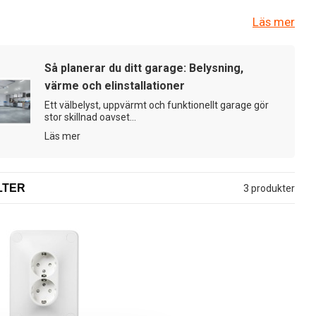
Produkterna har en slaghållfasthet enligt IK09 - den näst högsta
Läs mer
d mot mekanisk åverkan.
Så planerar du ditt garage: Belysning,
rat för ökad flexibilitet. Sortimentet omfattar vägguttag,
värme och elinstallationer
iga i polarvitt utförande. En lösning för dig som söker slitstarka
Ett välbelyst, uppvärmt och funktionellt garage gör
stor skillnad oavset...
Läs mer
LTER
3 produkter