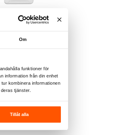
er Electric
der Electric Robust 2-
ttag
0 kr
Om
LÄGG I VARUKORG
lager: 1 st
andahålla funktioner för
n information från din enhet
 tur kombinera informationen
deras tjänster.
Tillåt alla