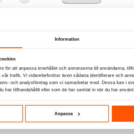
lectric
Schneider Electric
Schneid
 Electric Robust
Schneider Electric Robust
Schnei
till täcklock
Kombinationsramar
vägsu
149,00 kr
629,0
Information
ÄGG I VARUKORG
LÄGG I VARUKORG
om 4-5 arbetsdagar
Skickas inom 6-8 arbetsdagar
I webb
cookies
e för att anpassa innehållet och annonserna till användarna, tillh
vår trafik. Vi vidarebefordrar även sådana identifierare och anna
nnons- och analysföretag som vi samarbetar med. Dessa kan i sin
har tillhandahållit eller som de har samlat in när du har använt 
Schneider Robust?
änds Robust-serien bäst?
Anpassa