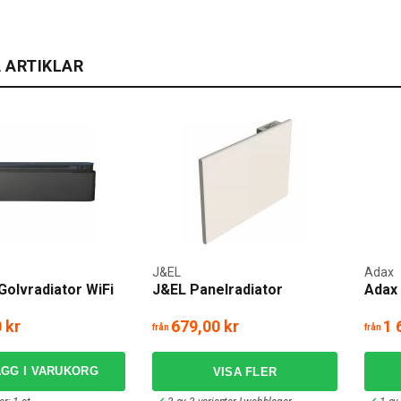
ning med el-element
bjuder omedelbar värme och kan snabbt justeras efter behov, vilket gö
 ARTIKLAR
gn gör att de kan placeras strategiskt i olika rum utan att ta upp myck
rhåll, vilket gör dem till en praktisk och bekväm värmelösning.
bud av elelement
olika storlekar, former och stilar kan elelement anpassas till olika inred
nka modeller finns det elelement som passar alla estetiska preferense
ra termostater och WiFi-anslutning för fjärrstyrning, vilket ger ökad a
tion och användning av elelement
av elelement är vanligtvis enkel och kan utföras av professionella install
J&EL
Adax
ör att nå önskad temperatur. Elelement är också kända för att vara tysta i 
olvradiator WiFi
J&EL Panelradiator
Adax 
 kr
679,00 kr
1 
från
från
ÄGG I VARUKORG