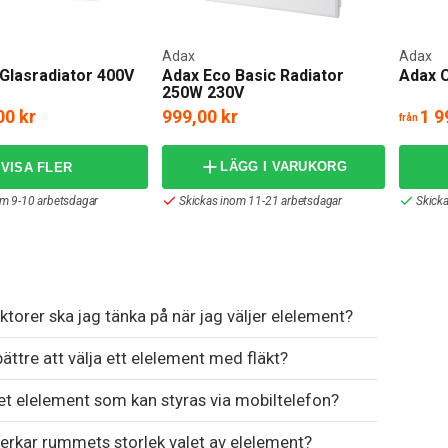
Adax
Adax
Glasradiator 400V
Adax Eco Basic Radiator
Adax C
250W 230V
00 kr
999,00 kr
1 9
från
LÄGG I VARUKORG
om 9-10 arbetsdagar
Skickas inom 11-21 arbetsdagar
Skick
aktorer ska jag tänka på när jag väljer elelement?
bättre att välja ett elelement med fläkt?
et elelement som kan styras via mobiltelefon?
erkar rummets storlek valet av elelement?