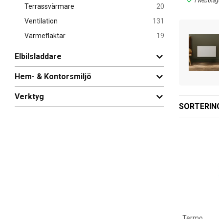
30-90 arbetsdagar
I webblager: 3 st
I webblage
Terrassvärmare
20
Ventilation
131
Värmefläktar
19
Elbilsladdare
Hem- & Kontorsmiljö
Verktyg
SORTERIN
Termo