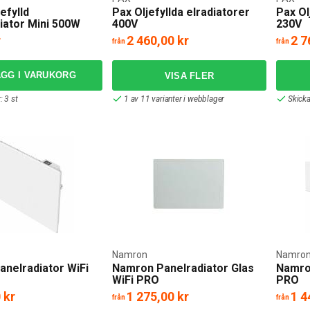
efylld
Pax Oljefyllda elradiatorer
Pax Ol
iator Mini 500W
400V
230V
r
2 460,00 kr
2 7
från
från
ÄGG I VARUKORG
: 3 st
1 av 11 varianter i webblager
Skick
Namron
Namro
nelradiator WiFi
Namron Panelradiator Glas
Namron
WiFi PRO
PRO
 kr
1 275,00 kr
1 4
från
från