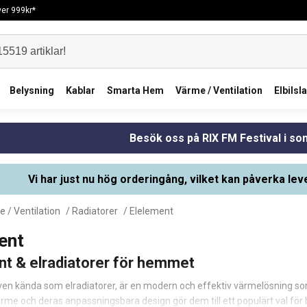
över 999kr*
Belysning
Kablar
Smarta Hem
Värme / Ventilation
Elbilsl
Besök oss på RIX FM Festival i s
Vi har just nu hög orderingång, vilket kan påverka lev
 / Ventilation
/
Radiatorer
/ Elelement
ent
nt & elradiatorer för hemmet
ven kända som elradiatorer, är en modern och effektiv värmelösning som 
rme och deras anpassningsbara design gör dem till ett populärt val för