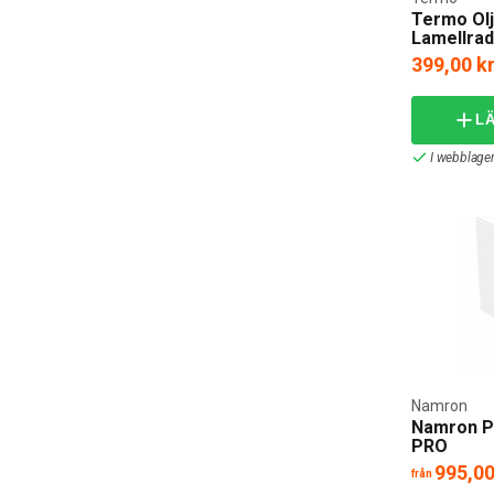
Termo Olj
Lamellrad
230V
399,00 k
L
I webblager
Namron
Namron Pa
PRO
995,00
från