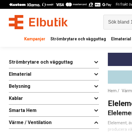
Fri frakt 
Kampanjer
Strömbrytare och vägguttag
Elmaterial
Strömbrytare och vägguttag
Elmaterial
Belysning
Hem
/
Värme
Kablar
Elelem
Smarta Hem
Eleleme
Värme / Ventilation
Elelement, ä
producera vä