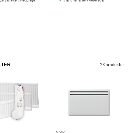
 20 varianter i webblager
5 av 6 varianter i webblager
LTER
23 produkter
Nobö