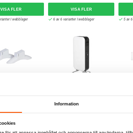
rianter I webblager
6 av 6 varianter I webblager
5 av 6
Mill
Mill
tter för
Mill Oljefylld Golvradiator
Mill L
tor Glas Vit
1000W
gen.3 
2 299,00 kr
2 049
Information
ÄGG I VARUKORG
LÄGG I VARUKORG
cookies
: 15 Par
Skickas inom 6-8 arbetsdagar
2 av 2
e för att anpassa innehållet och annonserna till användarna, tillh