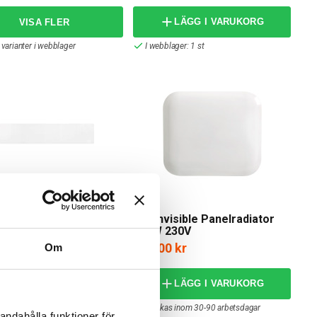
LÄGG I VARUKORG
 varianter i webblager
I webblager: 1 st
Mill
istradiator Glas 1050W
Mill Invisible Panelradiator
WiFi
250W 230V
,00 kr
839,00 kr
Om
LÄGG I VARUKORG
 varianter I webblager
Skickas inom 30-90 arbetsdagar
andahålla funktioner för