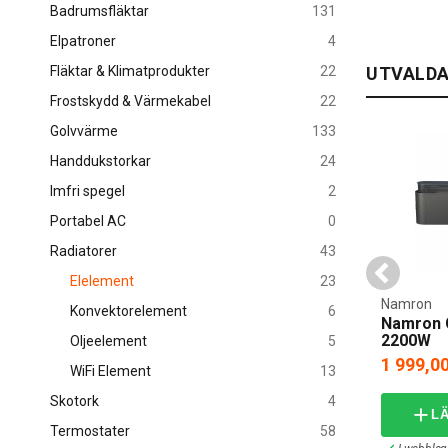
Badrumsfläktar
131
Uppvärm
Elpatroner
4
Elelement er
Fläktar & Klimatprodukter
22
UTVALDA
kompakta desi
Frostskydd & Värmekabel
22
minimalt unde
Golvvärme
133
Brett ut
Handdukstorkar
24
Med en mängd 
Imfri spegel
2
moderna, sla
programmerba
Portabel AC
0
Radiatorer
43
Installa
Elelement
23
Installation 
Mill
Namron
Konvektorelement
6
termostaten f
e Panelradiator
Mill Glas Panelradiator
Namron G
250W 230V
2200W
Oljeelement
5
899,00 kr
1 999,00
WiFi Element
13
Skotork
4
I VARUKORG
LÄGG I VARUKORG
L
Termostater
58