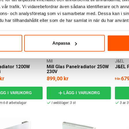
vår trafik. Vi vidarebefordrar även sådana identifierare och anna
nnons- och analysföretag som vi samarbetar med. Dessa kan i sin
har tillhandahållit eller som de har samlat in när du har använt 
Anpassa
Mill
J&EL
radiator 1200W
Mill Glas Panelradiator 250W
J&EL P
i
230V
kr
899,00 kr
679
från
ÄGG I VARUKORG
LÄGG I VARUKORG
om 6-8 arbetsdagar
I webblager: 3 st
3 av 3