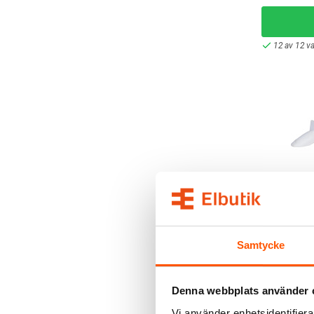
12 av 12 va
Namron
Namron Fö
Panelradia
35,00 kr
Samtycke
L
Denna webbplats använder 
I webblager
Vi använder enhetsidentifierar