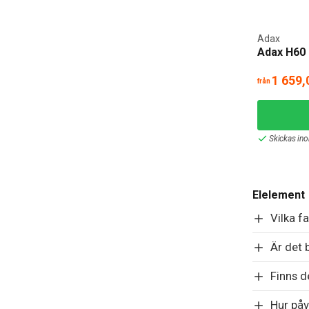
Adax
Adax H60 
1 659,
från
Skickas in
Elelement
Vilka f
Är det 
Finns d
Hur påv