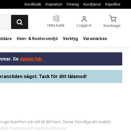
Kundklubb
Inspiration
Företag
Kundtjänst
Köpvillkor
Hitta butik
Logga in
Kundvagn
addare
Hem- & Kontorsmiljö
Verktyg
Varumärken
ommar. Se
datum här.
eranstiden något. Tack för ditt tålamod!
ger komfort och stil till ditt hem. Deras förmåga att snabbt
 både moderna och traditionella hem.