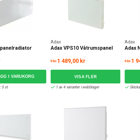
Adax
Adax
panelradiator
Adax VPS10 Våtrumspanel
Adax N
r
1 489,00 kr
1 9
från
från
ÄGG I VARUKORG
: 5 st
1 av 4 varianter i webblager
Skick