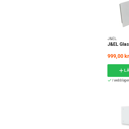
J&EL
J&EL Glas
999,00 k
L
I webblager