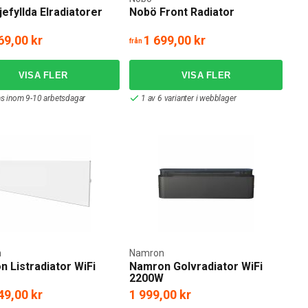
jefyllda Elradiatorer
Nobö Front Radiator
69,00 kr
1 699,00 kr
från
as inom 9-10 arbetsdagar
1 av 6 varianter i webblager
n
Namron
 Listradiator WiFi
Namron Golvradiator WiFi
2200W
49,00 kr
1 999,00 kr