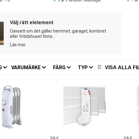
r: 1 st
3 av 3 varianter I webblager
1 av
Välj rätt elelement
Oavsett om det gäller hemmet, garaget, kontoret
eller fritidshuset finns...
Läs mer
G
VARUMÄRKE
FÄRG
TYP
VISA ALLA FI
PAX
PAX