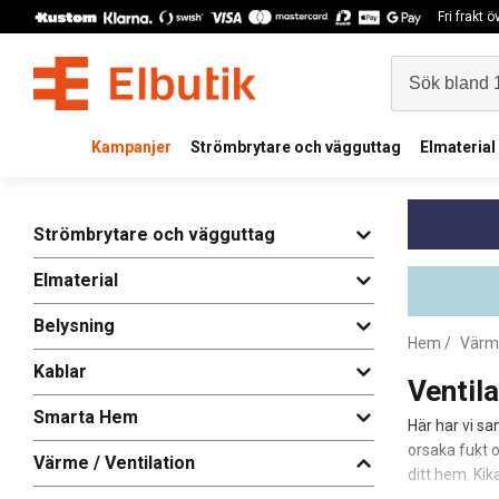
Fri frakt 
Kampanjer
Strömbrytare och vägguttag
Elmaterial
Strömbrytare och vägguttag
Elmaterial
Belysning
Hem
/
Värme
Kablar
Ventila
Smarta Hem
Här har vi sa
orsaka fukt 
Värme / Ventilation
ditt hem. Ki