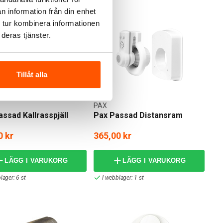
n information från din enhet
 tur kombinera informationen
deras tjänster.
Tillåt alla
PAX
ssad Kallrasspjäll
Pax Passad Distansram
0 kr
365,00 kr
LÄGG I VARUKORG
LÄGG I VARUKORG
lager: 6 st
I webblager: 1 st