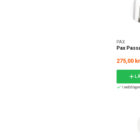
PAX
Pax Passa
275,00 k
L
I webblager