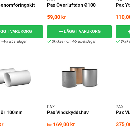
Genomföringskit
Pax Överluftdon Ø100
Pax Yt
r
59,00 kr
110,0
ÄGG I VARUKORG
LÄGG I VARUKORG
om 4-5 arbetsdagar
Skickas inom 4-5 arbetsdagar
Skick
PAX
PAX
rör 100mm
Pax Vindskyddshuv
Pax Vi
kr
169,00 kr
375,0
från