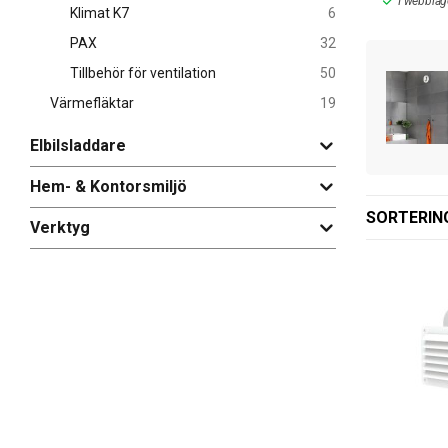
r i webblager
3 av 3 varianter I webblager
I webblag
Klimat K7
6
Klicka hem en
PAX
32
värmespridni
Tillbehör för ventilation
50
Värmefläktar
19
Elbilsladdare
Hem- & Kontorsmiljö
SORTERIN
Verktyg