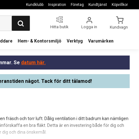
Kundklubb
Inspiration
Företag
Kundtjänst
Köpvillkor
Hitta butik
Logga in
Kundvagn
addare
Hem- & Kontorsmiljö
Verktyg
Varumärken
ommar. Se
datum här.
eranstiden något. Tack för ditt tålamod!
 en fräsch och torr luft. Dålig ventilation i ditt badrum kan nämligen
förskaffa en bra fläkt. Detta är en investering både för dig och
r dig och dina önskemål.