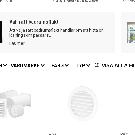
er: 14 st
2 av 2 varianter I webblager
I we
 passande ventilationsfläkt, badrumsfläkt eller värmeförflyttare från E
ng!
Välj rätt badrumsfläkt
Att välja rätt badrumsfläkt handlar om att hitta en
lösning som passar r...
Läs mer
G
VARUMÄRKE
FÄRG
TYP
VISA ALLA FI
PAX
PAX