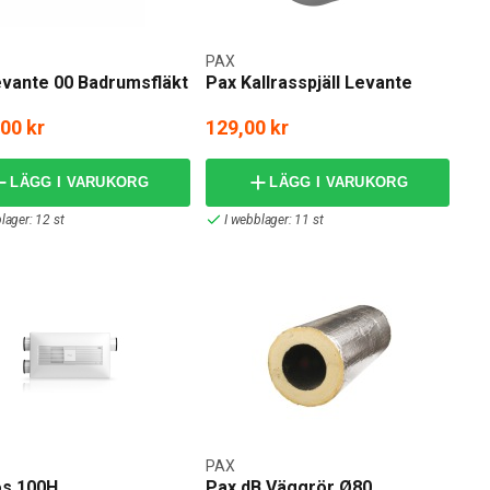
PAX
evante 00 Badrumsfläkt
Pax Kallrasspjäll Levante
,00 kr
129,00 kr
LÄGG I VARUKORG
LÄGG I VARUKORG
lager: 12 st
I webblager: 11 st
PAX
os 100H
Pax dB Väggrör Ø80