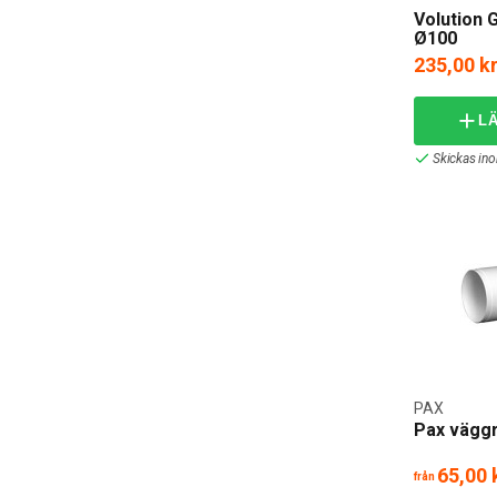
Volution 
Ø100
235,00 k
L
Skickas in
PAX
Pax vägg
65,00 
från