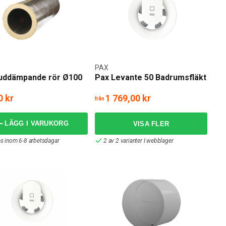
PAX
juddämpande rör Ø100
Pax Levante 50 Badrumsfläkt
0 kr
1 769,00 kr
från
LÄGG I VARUKORG
as inom 6-8 arbetsdagar
2 av 2 varianter I webblager