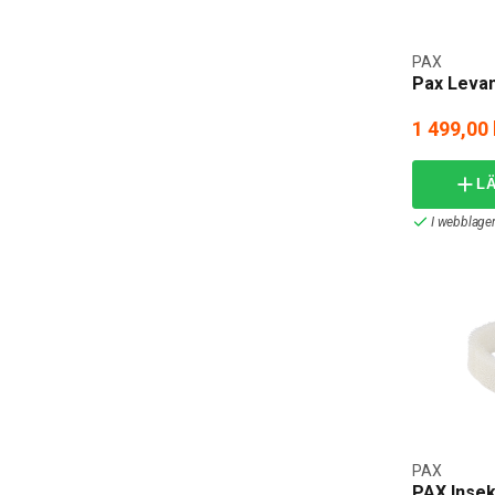
PAX
Pax Levan
1 499,00 
L
I webblager
PAX
PAX Insek