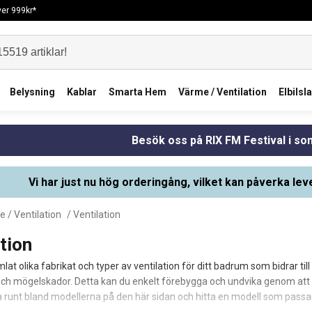
över 999kr*
Belysning
Kablar
Smarta Hem
Värme / Ventilation
Elbilsl
Besök oss på RIX FM Festival i s
Vi har just nu hög orderingång, vilket kan påverka lev
 / Ventilation
/ Ventilation
tion
mlat olika fabrikat och typer av ventilation för ditt badrum som bidrar till
och mögelskador. Detta kan du enkelt förebygga och undvika genom att in
ka runt bland modellerna på den här sidan och hitta en modell som passa