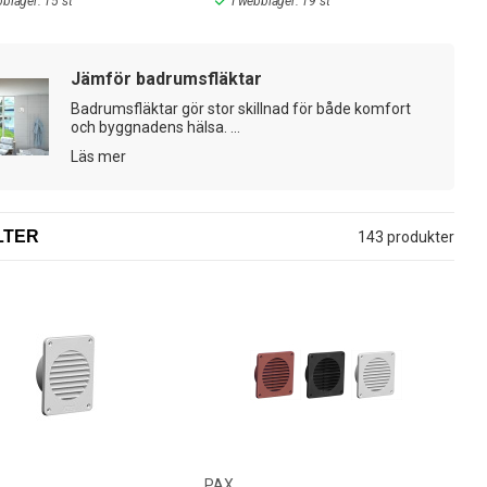
bblager: 15 st
I webblager: 19 st
lbutik.se idag och se fram emot en bättre luft och effektivare
Jämför badrumsfläktar
Badrumsfläktar gör stor skillnad för både komfort
och byggnadens hälsa. ...
Läs mer
LTER
143 produkter
PAX