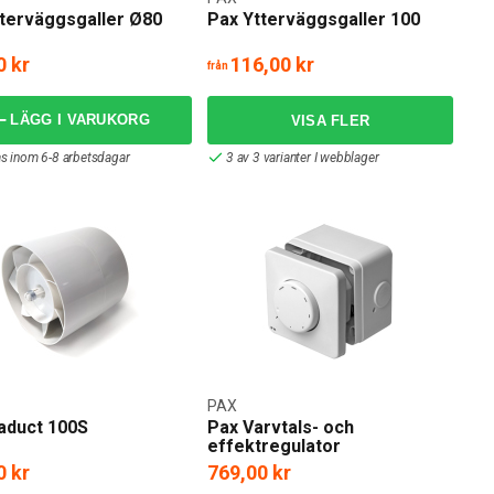
terväggsgaller Ø80
Pax Ytterväggsgaller 100
0 kr
116,00 kr
från
LÄGG I VARUKORG
as inom 6-8 arbetsdagar
3 av 3 varianter I webblager
PAX
aduct 100S
Pax Varvtals- och
effektregulator
0 kr
769,00 kr