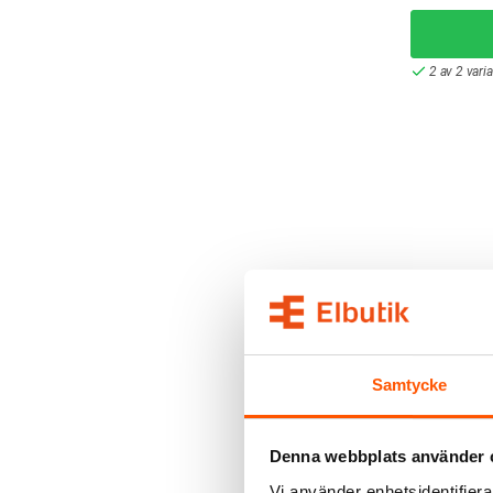
2 av 2 vari
PAX
Pax Täckp
135,00 k
Samtycke
L
Denna webbplats använder 
I webblager
Vi använder enhetsidentifierar