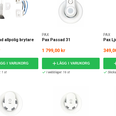
PAX
PAX
d allpolig brytare
Pax Passad 31
Pax L
r
1 799,00 kr
349,0
ÄGG I VARUKORG
LÄGG I VARUKORG
: 1 st
I webblager: 16 st
Skick