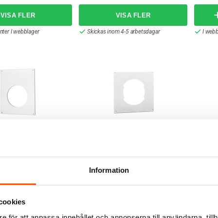
anter I webblager
Skickas inom 4-5 arbetsdagar
I webb
PAX
PAX
latta
Pax Täckplatta
PAX Ti
r
119,00 kr
341
Information
från
ÄGG I VARUKORG
LÄGG I VARUKORG
cookies
: 12 st
Skickas inom 6-8 arbetsdagar
4 av 8
e för att anpassa innehållet och annonserna till användarna, tillh