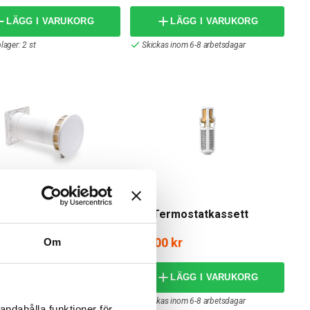
LÄGG I VARUKORG
LÄGG I VARUKORG
lager: 2 st
Skickas inom 6-8 arbetsdagar
PAX
lluftspaket
Pax Termostatkassett
,00 kr
195,00 kr
Om
LÄGG I VARUKORG
 varianter i webblager
Skickas inom 6-8 arbetsdagar
andahålla funktioner för