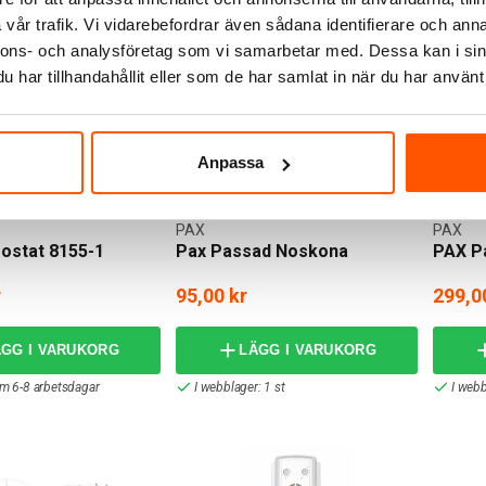
vår trafik. Vi vidarebefordrar även sådana identifierare och anna
nnons- och analysföretag som vi samarbetar med. Dessa kan i sin
har tillhandahållit eller som de har samlat in när du har använt 
Anpassa
PAX
PAX
ostat 8155-1
Pax Passad Noskona
PAX Pa
r
95,00 kr
299,0
ÄGG I VARUKORG
LÄGG I VARUKORG
om 6-8 arbetsdagar
I webblager: 1 st
I webb