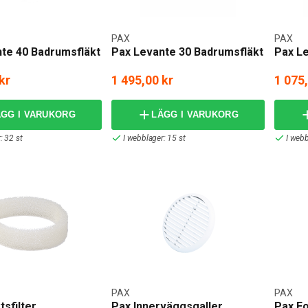
PAX
PAX
te 40 Badrumsfläkt
Pax Levante 30 Badrumsfläkt
Pax L
kr
1 495,00 kr
1 075
ÄGG I VARUKORG
LÄGG I VARUKORG
: 32 st
I webblager: 15 st
I webb
PAX
PAX
tsfilter
Pax Innerväggsgaller
Pax E