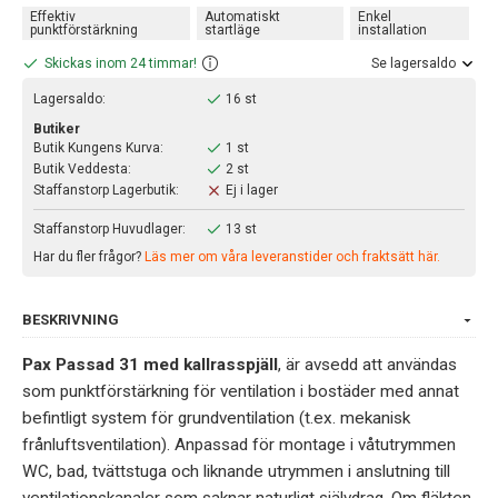
Effektiv
Automatiskt
Enkel
punktförstärkning
startläge
installation
Skickas inom 24 timmar!
Se lagersaldo
Lagersaldo:
16 st
Butiker
Butik Kungens Kurva:
1 st
Butik Veddesta:
2 st
Staffanstorp Lagerbutik:
Ej i lager
Staffanstorp Huvudlager:
13 st
Har du fler frågor?
Läs mer om våra leveranstider och fraktsätt här.
BESKRIVNING
Pax Passad 31 med kallrasspjäll
, är avsedd att användas
som punktförstärkning för ventilation i bostäder med annat
befintligt system för grundventilation (t.ex. mekanisk
frånluftsventilation). Anpassad för montage i våtutrymmen
WC, bad, tvättstuga och liknande utrymmen i anslutning till
ventilationskanaler som saknar naturligt självdrag. Om fläkten