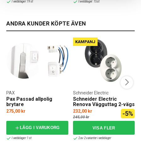
I webblager: 19 st
I webblager: 15 st
ANDRA KUNDER KÖPTE ÄVEN
KAMPANJ
PAX
Schneider Electric
Pax Passad allpolig
Schneider Electric
brytare
Renova Vägguttag 2-vägs
275,00 kr
232,00 kr
-5%
f
245,00 kr
LÄGG I VARUKORG
I webblager: 1 st
2 av 2 varianter i webblager