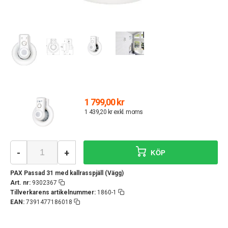
1 799,00 kr
1 439,20 kr exkl. moms
-
+
KÖP
PAX Passad 31 med kallrasspjäll (Vägg)
Art. nr:
9302367
Tillverkarens artikelnummer:
1860-1
EAN:
7391477186018