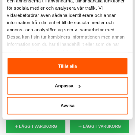
och annonserna till användarna, tillhandahålla funktioner
för sociala medier och analysera vår trafik. Vi
vidarebefordrar även sådana identifierare och annan
information från din enhet till de sociala medier och
ALTERNATIVA PRODUKTER
annons- och analysföretag som vi samarbetar med.
Dessa kan i sin tur kombinera informationen med annan
information som du har tillhandahållit eller som de har
samlat in när du har använt deras tjänster.
Tillåt alla
Anpassa
Namron
PAX
Namron Badrumsfläkt
Pax Levante 30
09R Standard 100mm
Badrumsfläkt
Avvisa
395,00 kr
1 495,00 kr
LÄGG I VARUKORG
LÄGG I VARUKORG