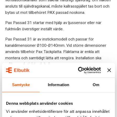
ansluts till självdragskanal, måste kallrasspjället tas bort och
bytas ut mot tillbehöret PAX passad noskona.
Pax Passad 31 startar med hjälp av ljussensor eller när
fuktnivån överstiger inställt värde.
Pax Passad 31 är av insticksmodell och passar för
kanaldimensioner Ø100-Ø140mm. Vid större dimensioner
används tillbehör Pax Täckplatta. Fläktarna är enkla att
montera och samtidigt lätta att rengöra. Installation ska
utföras av behörig elektriker.
OBS! Ett kallrasspjäll är direkt skadligt om fläkten
monteras i ventilationskanal med naturligt självdrag.
Samtycke
Information
Om
DOKUMENT
Denna webbplats använder cookies
OMDÖMEN
Vi använder enhetsidentifierare för att anpassa innehållet
FRÅGOR & SVAR