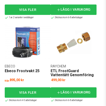
LÄGG I VARUKORG
1 av 2 varianter i webblager
Skickas inom 6-8 arbetsdagar
EBECO
RAYCHEM
Ebeco Frostvakt 25
ETL FrostGuard
Vattentätt Genomföring
R20
895,00 kr
499,00 kr
från
LÄGG I VARUKORG
Skickas inom 4-5 arbetsdagar
Skickas inom 6-8 arbetsdagar