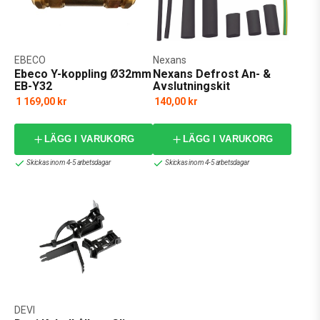
EBECO
Nexans
Ebeco Y-koppling Ø32mm
Nexans Defrost An- &
EB-Y32
Avslutningskit
1 169,00 kr
140,00 kr
LÄGG I VARUKORG
LÄGG I VARUKORG
Skickas inom 4-5 arbetsdagar
Skickas inom 4-5 arbetsdagar
DEVI