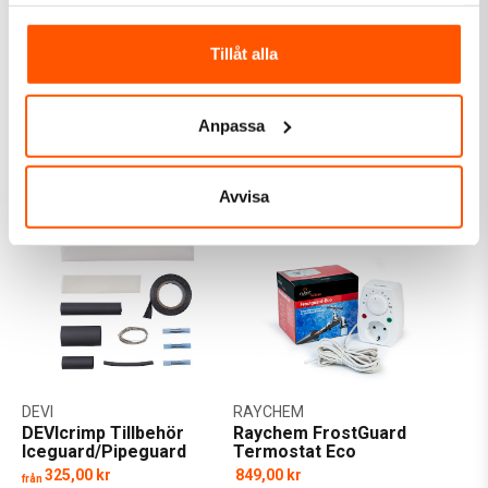
samlat in när du har använt deras tjänster.
Amiga
DEVI
Amiga Frostskydd av rör
DEVI Kabelhållare
Tillåt alla
Hängränna
3 349,00 kr
395,00 kr
Anpassa
LÄGG I VARUKORG
LÄGG I VARUKORG
I webblager: 1 st
Skickas inom 11-21 arbetsdagar
Avvisa
DEVI
RAYCHEM
DEVIcrimp Tillbehör
Raychem FrostGuard
Iceguard/Pipeguard
Termostat Eco
325,00 kr
849,00 kr
från