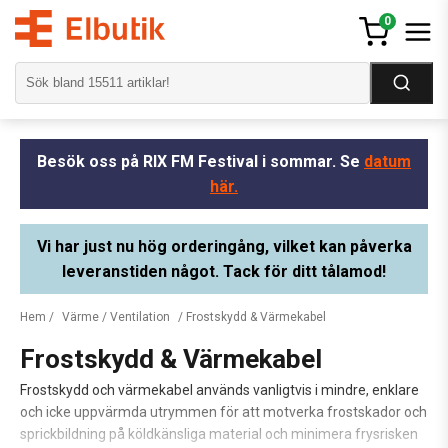
0
Besök oss på RIX FM Festival i sommar. Se
datum
här.
Vi har just nu hög orderingång, vilket kan påverka
leveranstiden något. Tack för ditt tålamod!
Hem
/
Värme / Ventilation
/ Frostskydd & Värmekabel
Frostskydd & Värmekabel
Frostskydd och värmekabel används vanligtvis i mindre, enklare
och icke uppvärmda utrymmen för att motverka frostskador och
sprickbildning på köldkänsliga material och minimera frysrisken