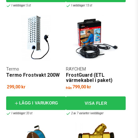
I webblager: 5 st
I webblager: 13 st
Termo
RAYCHEM
Termo Frostvakt 200W
FrostGuard (ETL
värmekabel i paket)
299,00 kr
799,00 kr
från
LÄGG I VARUKORG
I webblager: 33 st
2 av 7 varianter i webblager