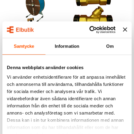
EBECO
RAYCHEM
Ebeco Frostvaktskabel F-
Tillbehör - ETL
Samtycke
Information
Om
10 Löpmeter
FrostGuard
60,00 kr
179,00 kr
från
Denna webbplats använder cookies
LÄGG I VARUKORG
Vi använder enhetsidentifierare för att anpassa innehållet
Skickas inom 4-5 arbetsdagar
Skickas inom 1-2 arbetsdagar
och annonserna till användarna, tillhandahålla funktioner
för sociala medier och analysera vår trafik. Vi
vidarebefordrar även sådana identifierare och annan
information från din enhet till de sociala medier och
annons- och analysföretag som vi samarbetar med.
Dessa kan i sin tur kombinera informationen med annan
information som du har tillhandahållit eller som de har