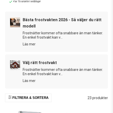
4 av 16 varianter i webblager
Självreglerande värmekablar justerar sin effekt automatiskt
efter omgivande temperatur, vilket ger en jämn värmefördelning
och en kontrollerad elförbrukning. Dock är de alltid påslagna,
Bästa frostvakten 2026 - Så väljer du rätt
även när det är varmt ute. Vill du stänga av frostskyddet under
modell
sommarhalvåret behöver du komplettera din frostvakt med en
Frostnätter kommer ofta snabbare än man tänker.
termostat, eller en controller, som ser till att värmekabeln endast
En enkel frostvakt kan v...
aktiveras kring fryspunkten.
Läs mer
Utöver frostvakter med värmekabel för avloppsrör och
vattenledningar finns även frostvakter med självreglerande
värmekabel som är avsedda för att förhindra isbildning i
Välj rätt frostvakt
takrännor och stuprör.
Frostnätter kommer ofta snabbare än man tänker.
En enkel frostvakt kan v...
Vi har även färdiga frostvakter och värmekabel med ansluten
sladd och stickpropp i olika längder och effekter. Allt från 2
Läs mer
meter värmekabel på 20 W upp till 100 meter värmekabel på 1
000 W. Dessa fungerar för frostskydd av rör på upp till 50
millimeter vid -25 °C, förutsatt att röret är adekvat isolerat och
FILTRERA & SORTERA
23 produkter
grävs ned minst en halvmeter. Vi har även betonghärdningskabel
med CCE-don och värmekabel som skyddar grundplattor i