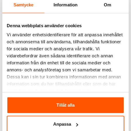
Samtycke
Information
Om
Denna webbplats använder cookies
Vi använder enhetsidentifierare för att anpassa innehållet
DEVI
EBECO
och annonserna till användarna, tillhandahålla funktioner
DEVIaqua 9T
Ebeco Frostvakt 25
för sociala medier och analysera vår trafik. Vi
Frostskyddskabel
vidarebefordrar även sådana identifierare och annan
1 779,00 kr
895,00 kr
från
från
f
information från din enhet till de sociala medier och
annons- och analysföretag som vi samarbetar med.
Dessa kan i sin tur kombinera informationen med annan
information som du har tillhandahållit eller som de har
Skickas inom 11-21 arbetsdagar
Skickas inom 4-5 arbetsdagar
samlat in när du har använt deras tjänster.
ANDRA KUNDER KÖPTE ÄVEN
Tillåt alla
Anpassa