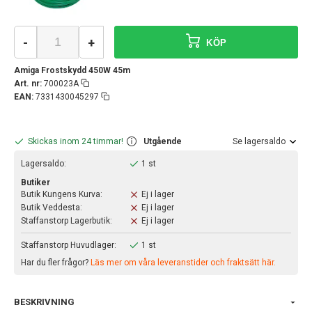
-
+
KÖP
Amiga Frostskydd 450W 45m
Art. nr:
700023A
EAN:
7331430045297
Skickas inom 24 timmar!
Utgående
Se lagersaldo
Lagersaldo:
1 st
Butiker
Butik Kungens Kurva:
Ej i lager
Butik Veddesta:
Ej i lager
Staffanstorp Lagerbutik:
Ej i lager
Staffanstorp Huvudlager:
1 st
Har du fler frågor?
Läs mer om våra leveranstider och fraktsätt här.
BESKRIVNING