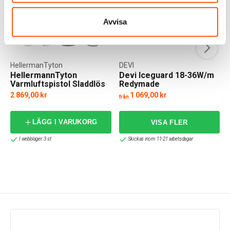
Avvisa
HellermanTyton
DEVI
HellermannTyton
Devi Iceguard 18-36W/m
Varmluftspistol Sladdlös
Redymade
CHG900
2 869,00 kr
1 069,00 kr
från
LÄGG I VARUKORG
I webblager: 3 st
Skickas inom 11-21 arbetsdagar