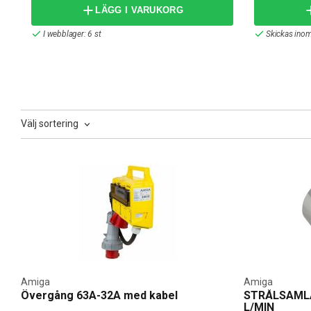
moderna hem. Med fokus på hållbarhet och framtidssäker 
LÄGG I VARUKORG
skapa ett mer intelligent och bekvämt hem, där du enkelt
I webblager: 6 st
Skickas inom
Trygg och Smidig E-handel
Hos Elbutik handlar du tryggt och enkelt med snabba lever
Vår kunniga kundtjänst finns alltid tillgänglig för att b
steget mot ett mer funktionellt, säkert och energieffekt
Välj sortering
Amiga
Amiga
Övergång 63A-32A med kabel
STRÅLSAMLA
L/MIN