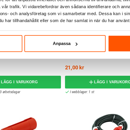
vår trafik. Vi vidarebefordrar även sådana identifierare och anna
nnons- och analysföretag som vi samarbetar med. Dessa kan i sin
har tillhandahållit eller som de har samlat in när du har använt 
Anpassa
Amiga
 Kedjebelysning S-Line LED
Skarvdosa SKX 2x0,75
21,00 kr
LÄGG I VARUKORG
LÄGG I VARUKOR
-3 arbetsdagar
I webblager: 1 st