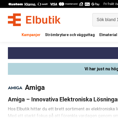
Fri frakt 
Kampanjer
Strömbrytare och vägguttag
Elmaterial
Vi har just nu hö
Amiga
Amiga – Innovativa Elektroniska Lösninga
Hos Elbutik hittar du ett brett sortiment av elektronisk
Med ett starkt fokus på att förenkla vardagen genom sm