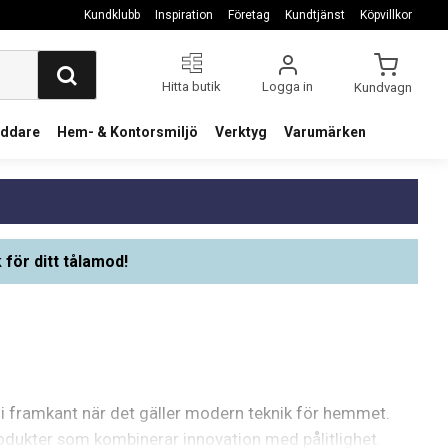
Kundklubb
Inspiration
Företag
Kundtjänst
Köpvillkor
Hitta butik
Logga in
Kundvagn
addare
Hem- & Kontorsmiljö
Verktyg
Varumärken
 för ditt tålamod!
g i framkant när det gäller modern teknik för hemmet.
odukter som kombinerar innovation med pålitlighet.