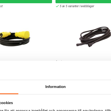
 st
5 av 5 varianter I webblager
Amiga
Utomhusbruk 5m
Skarvsladd S-LINE H07RN-F 2
117,00 kr
från
Information
LÄGG I VARUKORG
-3 arbetsdagar
Skickas inom 1-3 arbetsdagar
cookies
e för att anpassa innehållet och annonserna till användarna, tillh