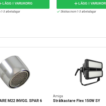
teknik är Amiga-produkterna inte bara pålitliga, utan också
LÄGG I VARUKORG
LÄGG I VARUKO
 kan styra och anpassa funktioner efter dina preferenser.
 1-3 arbetsdagar
Skickas inom 1-3 arbetsdagar
anser och konkurrenskraftiga priser. Vi erbjuder flexibla beta
esvara frågor och hjälpa dig att hitta rätt smarta hem-lösning
ivt hem.
Amiga
RE M22 INVGG. SPAR 6
Strålkastare Flex 150W SY