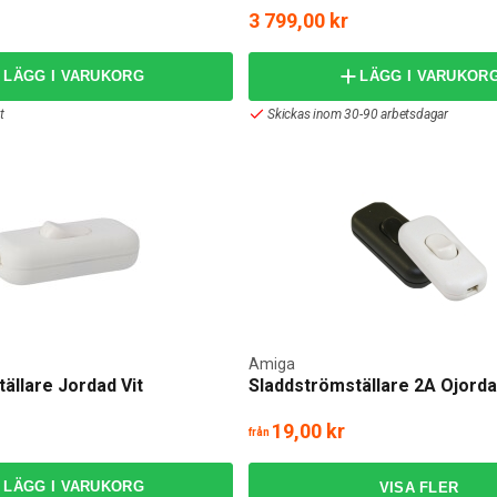
3 799,00 kr
LÄGG I VARUKORG
LÄGG I VARUKOR
t
Skickas inom 30-90 arbetsdagar
Amiga
ällare Jordad Vit
Sladdströmställare 2A Ojord
19,00 kr
från
LÄGG I VARUKORG