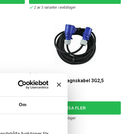
2 av 3 varianter i webblager
Amiga
G1,5 IP65
Skarvsladd Husvagnskabel 3G2,5
579,00 kr
från
Om
1 av 3 varianter i webblager
andahålla funktioner för