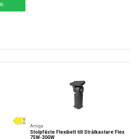
 energieffektiva och användarvänliga. De hjälper dig att
RG
lningsalternativ och fri frakt vid köp över 999 kronor.
. Upptäck Amigas innovativa produkter hos Elbutik och ta
Amiga
Stolpfäste Flexibelt till Strålkastare Flex
75W-300W