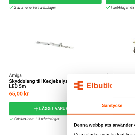
2 av 2 varianter I webblager
I webblager: 68
Amiga
Amiga
Skyddslang till Kedjebelysning S-Line
Skarvsladd 
LED 5m
65,00 kr
299,00 kr
Samtycke
LÄGG I VARUKORG
Skickas inom 1-3 arbetsdagar
Skickas inom 1
Denna webbplats använder 
Vi använder enhetsidentifierar