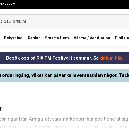
över 999kr*
Belysning
Kablar
Smarta Hem
Värme / Ventilation
Elbilsl
Besök oss på RIX FM Festival i sommar. Se
datum här.
g orderingång, vilket kan påverka leveranstiden något. Tack
r
a lösningar från Amiga, ett varumärke som har positionerat si
art teknologi och användarvänlig design, erbjuder Amiga pr