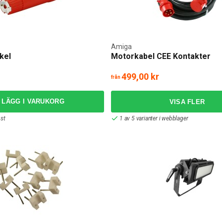
Amiga
kel
Motorkabel CEE Kontakter
499,00 kr
från
LÄGG I VARUKORG
 st
1 av 5 varianter i webblager