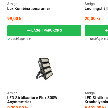
Amiga
Amiga
Lux Kombinationsramar
Ledningshål
99,00 kr
20,00 kr
LÄGG I VARUKORG
I webblager: 3 st
I webblager: 6 s
Amiga
Amiga
LED Strålkastare Flex 300W
LED Strålkas
Asymmetrisk
Kranbelysni
9 299,00 kr
6 491,00 kr