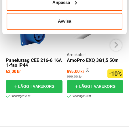
Anpassa
KAMPANJ
Avvisa
Amokabel
Paneluttag CEE 216-6 16A
AmoPro EXQ 3G1,5 50m
1-fas IP44
62,00 kr
895,00 kr
-10%
999,00 kr
LÄGG I VARUKORG
LÄGG I VARUKORG
I webblager: 95 st
I webblager: 64 st