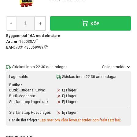
-
+
KÖP
Byggcentral 16A med elmätare
Art. nr:
120038A
EAN:
7331430069989
Skickas inom 22-30 arbetsdagar
Se lagersaldo
Lagersaldo:
Skickas inom 22-30 arbetsdagar
Butiker
Butik Kungens Kurva:
Ej i lager
Butik Veddesta:
Ej i lager
Staffanstorp Lagerbutik:
Ej i lager
Staffanstorp Huvudlager:
Ej i lager
Har du fler frågor?
Läs mer om våra leveranstider och fraktsätt här.