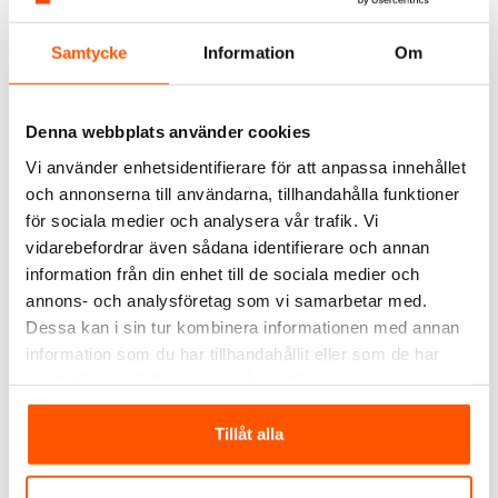
Samtycke
Information
Om
Denna webbplats använder cookies
Vi använder enhetsidentifierare för att anpassa innehållet
och annonserna till användarna, tillhandahålla funktioner
för sociala medier och analysera vår trafik. Vi
Elbjörn
vidarebefordrar även sådana identifierare och annan
Byggcentral 32A med
Elbjörn Byggcentral Mini
0,5m 5G6
16A med JFB
information från din enhet till de sociala medier och
3 679,00 kr
3 499,00 kr
annons- och analysföretag som vi samarbetar med.
Dessa kan i sin tur kombinera informationen med annan
LÄGG I VARUKORG
LÄGG I VARUKORG
information som du har tillhandahållit eller som de har
samlat in när du har använt deras tjänster.
Skickas inom 9-10 arbetsdagar
Skickas inom 6-8 arbetsdagar
Tillåt alla
ANDRA KUNDER KÖPTE ÄVEN