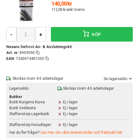
140,00 kr
112,00 kr exkl. moms
-
+
KÖP
Nexans Defrost An- & Avslutningskit
Art. nr:
8959090
EAN:
7340074401055
Skickas inom 4-5 arbetsdagar
Se lagersaldo
Lagersaldo:
Skickas inom 4-5 arbetsdagar
Butiker
Butik Kungens Kurva:
Ej i lager
Butik Veddesta:
Ej i lager
Staffanstorp Lagerbutik:
Ej i lager
Staffanstorp Huvudlager:
Ej i lager
Har du fler frågor?
Läs mer om våra leveranstider och fraktsätt här.