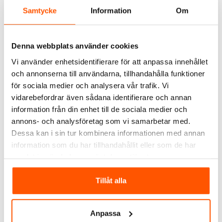
Samtycke
Information
Om
Denna webbplats använder cookies
Vi använder enhetsidentifierare för att anpassa innehållet
och annonserna till användarna, tillhandahålla funktioner
Namron
Namron
Namron Termostat med
Namron
för sociala medier och analysera vår trafik. Vi
DEVIcomfort Värmekabel
Kombinationsramar
vidarebefordrar även sådana identifierare och annan
10T
1 449,00 kr
29,00 kr
från
från
f
information från din enhet till de sociala medier och
annons- och analysföretag som vi samarbetar med.
Dessa kan i sin tur kombinera informationen med annan
information som du har tillhandahållit eller som de har
13 av 13 varianter i webblager
2 av 2 varianter i webblager
samlat in när du har använt deras tjänster.
ANDRA KUNDER KÖPTE ÄVEN
Tillåt alla
Anpassa