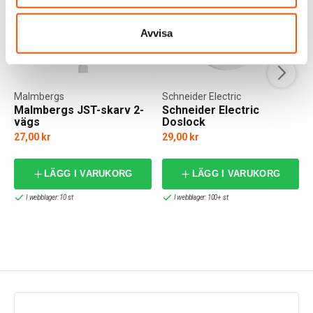
Avvisa
Malmbergs
Schneider Electric
Malmbergs JST-skarv 2-
Schneider Electric
vägs
Doslock
27,00 kr
29,00 kr
f
LÄGG I VARUKORG
LÄGG I VARUKORG
I webblager: 10 st
I webblager: 100+ st