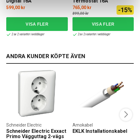
Digital 16A
Termostat 16A
599,00 kr
765,00 kr
-15%
899,00 kr
2 av 2 varianter i webblager
2 av 2 varianter i webblager
ANDRA KUNDER KÖPTE ÄVEN
Schneider Electric
Amokabel
Schneider Electric Exxact
EKLK Installationskabel
Primo Vägguttag 2-vägs