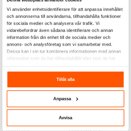
DOKUMENT
Vi använder enhetsidentifierare för att anpassa innehållet
och annonserna till användarna, tillhandahålla funktioner
OMDÖMEN
för sociala medier och analysera vår trafik. Vi
FRÅGOR & SVAR
vidarebefordrar även sådana identifierare och annan
information från din enhet till de sociala medier och
annons- och analysföretag som vi samarbetar med.
Dessa kan i sin tur kombinera informationen med annan
ALTERNATIVA PRODUKTER
information som du har tillhandahållit eller som de har
samlat in när du har använt deras tjänster.
KAMPANJ
Tillåt alla
Anpassa
Avvisa
Namron
Namron
Namron Termostat
Namron Z-Wave Touch