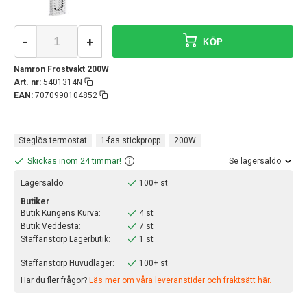
-
+
KÖP
Namron Frostvakt 200W
Art. nr:
5401314N
EAN:
7070990104852
Steglös termostat
1-fas stickpropp
200W
Skickas inom 24 timmar!
Se lagersaldo
Lagersaldo:
100+ st
Butiker
Butik Kungens Kurva:
4 st
Butik Veddesta:
7 st
Staffanstorp Lagerbutik:
1 st
Staffanstorp Huvudlager:
100+ st
Har du fler frågor?
Läs mer om våra leveranstider och fraktsätt här.