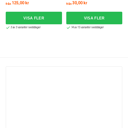
125,00 kr
30,00 kr
från
från
f
3 av 3 varianter i webblager
14 av 15 varianter i webblager