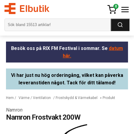
0
Besök oss på RIX FM Festival i sommar. Se
datum
här.
Vi har just nu hög orderingång, vilket kan påverka
leveranstiden något. Tack för ditt tålamod!
Hem
/
Värme / Ventilation
/
Frostskydd & Värmekabel
» Produkt
Namron
Namron Frostvakt 200W