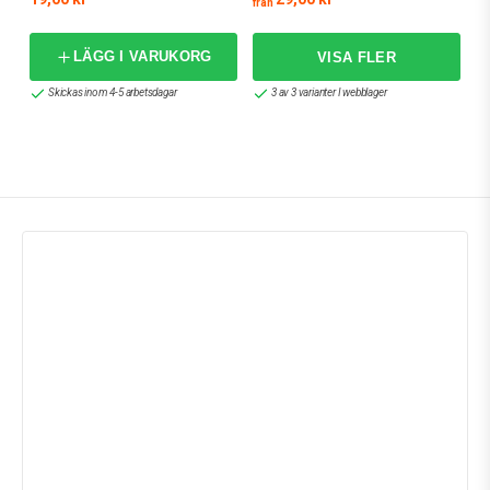
från
LÄGG I VARUKORG
Skickas inom 4-5 arbetsdagar
3 av 3 varianter I webblager