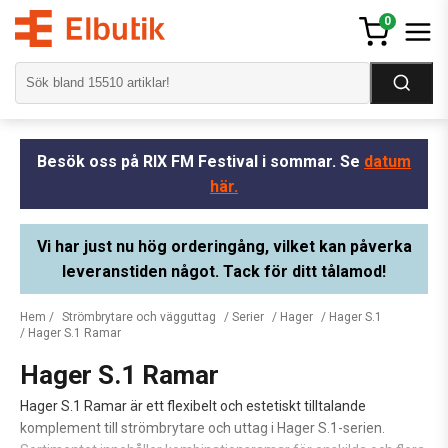
0
Besök oss på RIX FM Festival i sommar. Se
datum
här.
Vi har just nu hög orderingång, vilket kan påverka
leveranstiden något. Tack för ditt tålamod!
Hem
/
Strömbrytare och vägguttag
/
Serier
/
Hager
/
Hager S.1
/ Hager S.1 Ramar
Hager S.1 Ramar
Hager S.1 Ramar är ett flexibelt och estetiskt tilltalande
komplement till strömbrytare och uttag i Hager S.1-serien.