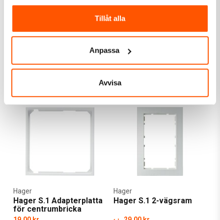
Hager
Hager
Tillåt alla
Hager S.1 Adapter
Hager S.1 Tätningskit
55x55mm
IP44
35,00 kr
59,00 kr
Anpassa
LÄGG I VARUKORG
LÄGG I VARUKORG
I webblager: 2 st
Skickas inom 4-5 arbetsdagar
Avvisa
Hager
Hager
Hager S.1 Adapterplatta
Hager S.1 2-vägsram
för centrumbricka
19,00 kr
29,00 kr