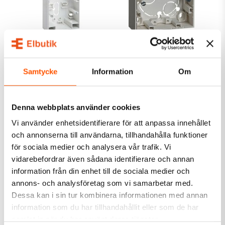
Hager
Hager
Hager S.1 Hörnbox 2-
Hager S.1
fack
Förhöjningsramar Låg
Samtycke
Information
Om
145,00 kr
65,00 kr
från
från
Denna webbplats använder cookies
Skickas inom 4-5 arbetsdagar
1 av 2 varianter i webblager
Vi använder enhetsidentifierare för att anpassa innehållet
och annonserna till användarna, tillhandahålla funktioner
för sociala medier och analysera vår trafik. Vi
vidarebefordrar även sådana identifierare och annan
information från din enhet till de sociala medier och
annons- och analysföretag som vi samarbetar med.
Dessa kan i sin tur kombinera informationen med annan
information som du har tillhandahållit eller som de har
samlat in när du har använt deras tjänster.