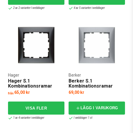
2 av 2 varianter I webblager
4 av 5 varianter i webblager
Hager
Berker
Hager S.1
Berker S.1
Kombinationsramar
Kombinationsramar
Antracit
Silver
65,00 kr
69,00 kr
från
LÄGG I VARUKORG
1 av 4 varianter i webblager
I webblager: 1 st