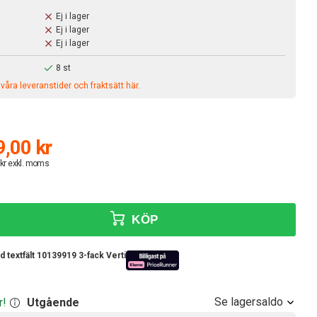
Ej i lager
Ej i lager
Ej i lager
8 st
åra leveranstider och fraktsätt här.
,00 kr
 kr exkl. moms
KÖP
textfält 10139919 3-fack Vertikal
Se lagersaldo
r!
Utgående