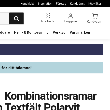
Kundklubb
Inspiration
Företag
Kundtjänst
Köpvillkor
Hitta butik
Logga in
Kundvagn
addare
Hem- & Kontorsmiljö
Verktyg
Varumärken
 för ditt tålamod!
1 Kombinationsramar
Textfält Polarvit