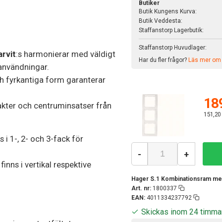
Butiker
Butik Kungens Kurva:
Butik Veddesta:
Staffanstorp Lagerbutik:
Staffanstorp Huvudlager:
rvit
:s harmonierar med väldigt
Har du fler frågor?
Läs mer om v
användningar.
 fyrkantiga form garanterar
189
akter och centruminsatser från
151,20
i 1-, 2- och 3-fack för
-
+
nns i vertikal respektive
Hager S.1 Kombinationsram med 
Art. nr:
1800337
EAN:
4011334237792
Skickas inom 24 timma