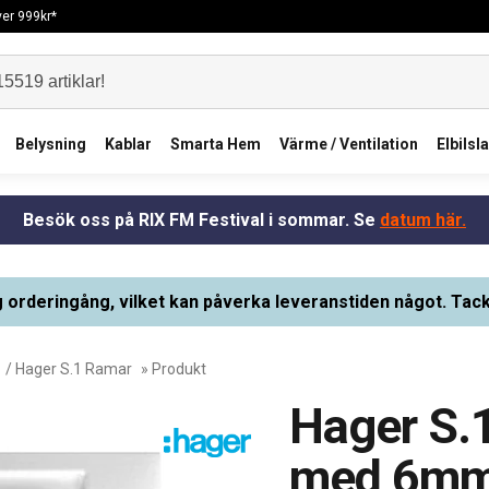
över 999kr*
Belysning
Kablar
Smarta Hem
Värme / Ventilation
Elbilsl
Besök oss på RIX FM Festival i sommar. Se
datum här.
g orderingång, vilket kan påverka leveranstiden något. Tack
/
Hager S.1 Ramar
» Produkt
Hager S.
med 6mm 