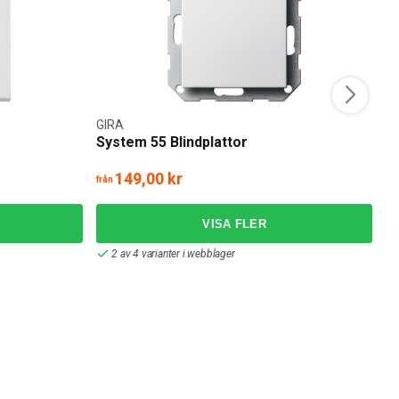
GIRA
G
System 55 Blindplattor
S
d
149,00 kr
från
frå
2 av 4 varianter i webblager