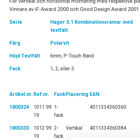
För vertikal och horisontal montering med respektive pla
Vinnare av iF-Award 2000 och Good Design Award 2001
Serie
Hager S.1 Kombinationsramar med
textfält
Färg
Polarvit
Höjd Textfält
6mm, P-Touch Band
Fack
1, 2, eller 3.
Artikel.nr.
Ref.nr.
Fack
Placering
EAN
1800324
1011 99
1-
4011334360360
19
fack
1800330
1012 99
2-
Vertikal
4011334360384
19
fack