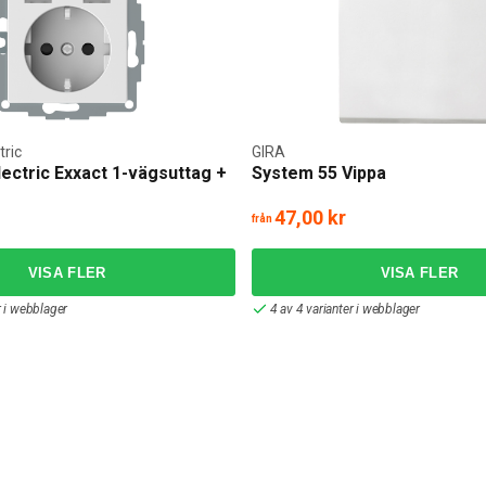
tric
GIRA
ectric Exxact 1-vägsuttag +
System 55 Vippa
g
47,00 kr
från
r i webblager
4 av 4 varianter i webblager