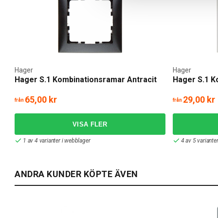
Hager
Hager
Hager S.1 Kombinationsramar Antracit
Hager S.1 K
65,00 kr
29,00 kr
från
från
1 av 4 varianter i webblager
4 av 5 variante
ANDRA KUNDER KÖPTE ÄVEN