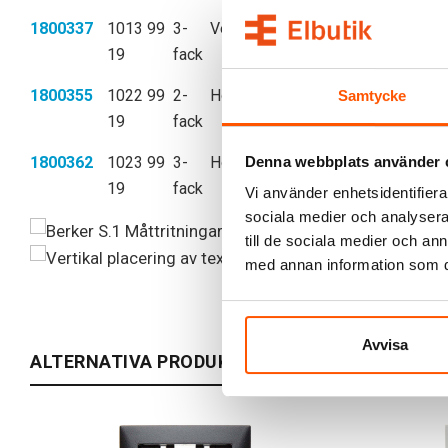
1800337
1013 99
3-
Vertikal
4011334360407
19
fack
1800355
1022 99
2-
Horisontal
4011334360421
Samtycke
19
fack
Denna webbplats använder 
1800362
1023 99
3-
Horisontal
4011334360445
19
fack
Vi använder enhetsidentifierar
sociala medier och analysera 
till de sociala medier och a
med annan information som du 
Avvisa
ALTERNATIVA PRODUKTER