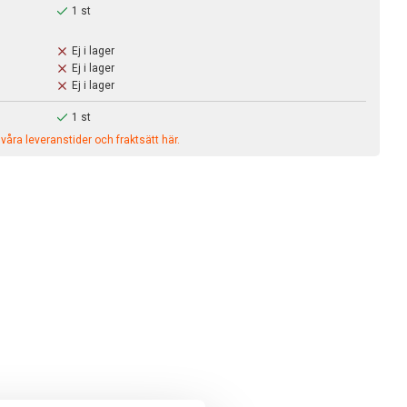
1 st
Ej i lager
Ej i lager
Ej i lager
1 st
åra leveranstider och fraktsätt här.