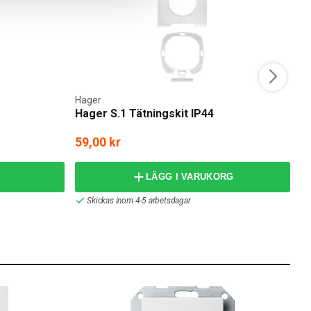
Hager
H
Hager S.1 Tätningskit IP44
H
59,00 kr
frå
LÄGG I VARUKORG
Skickas inom 4-5 arbetsdagar