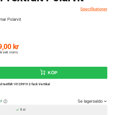
Specifikationer
mar Polarvit
,00 kr
 kr exkl. moms
KÖP
textfält 10129919 2-fack Vertikal
Se lagersaldo
r!
8 st