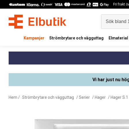
Fri frakt 
Kampanjer
Strömbrytare och vägguttag
Elmaterial
Vi har just nu hö
Hem
/
Strömbrytare och vägguttag
/
Serier
/
Hager
/
Hager S.1