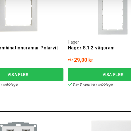
Hager
ombinationsramar Polarvit
Hager S.1 2-vägsram
29,00 kr
från
r i webblager
3 av 3 varianter i webblager