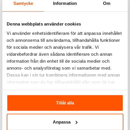
Samtycke
Information
Om
Denna webbplats använder cookies
Vi använder enhetsidentifierare för att anpassa innehållet
ED-WA
och annonserna till användarna, tillhandahålla funktioner
Ed-Wa Armaturdosa /
ARMATURDOSA MED
för sociala medier och analysera vår trafik. Vi
Takdosa
SKENA
vidarebefordrar även sådana identifierare och annan
49,00 kr
75,00 kr
information från din enhet till de sociala medier och
annons- och analysföretag som vi samarbetar med.
LÄGG I VARUKORG
LÄGG I VARUKORG
Dessa kan i sin tur kombinera informationen med annan
I webblager: 40 st
I webblager: 2 st
information som du har tillhandahållit eller som de har
samlat in när du har använt deras tjänster.
Tillåt alla
Anpassa