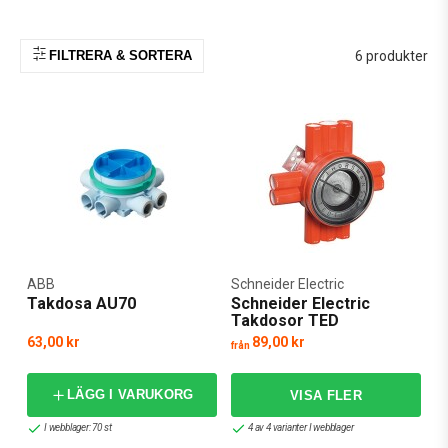
FILTRERA & SORTERA
6 produkter
ABB
Schneider Electric
Takdosa AU70
Schneider Electric
Takdosor TED
63,00 kr
89,00 kr
från
LÄGG I VARUKORG
I webblager: 70 st
4 av 4 varianter I webblager