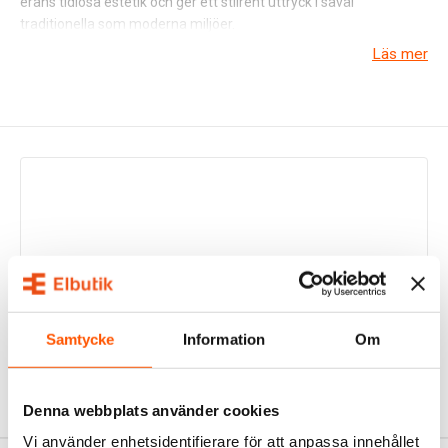
erans tidlösa estetik och ger ett stilrent uttryck i såväl
traditionella som moderna miljöer.
Läs mer
Vägguttag med ikonisk design
Vägguttagen i Hager 1930-serien kännetecknas av sin runda
form och höga kvalitet. Serien är tillverkad i slitstarka material
och finns i färgerna vit och svart – två eleganta alternativ som
gör det enkelt att skapa en enhetlig stil i hela hemmet eller i
specifika rum.
En del av en genomtänkt helhet
Serie 1930 erbjuder inte bara vägguttag, utan är en del av ett
komplett system med strömbrytare, dimrar och andra
komponenter i samma uttryck. För dig som söker en konsekvent
design och pålitlig funktion är detta ett utmärkt val – både
Samtycke
Information
Om
estetiskt och tekniskt.
Denna webbplats använder cookies
Vi använder enhetsidentifierare för att anpassa innehållet