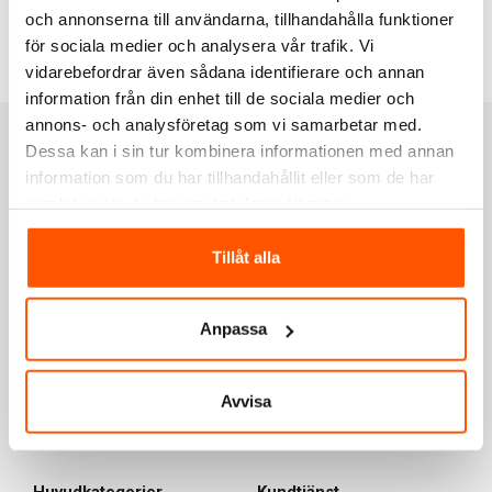
och annonserna till användarna, tillhandahålla funktioner
Till toppen av sidan
för sociala medier och analysera vår trafik. Vi
vidarebefordrar även sådana identifierare och annan
information från din enhet till de sociala medier och
annons- och analysföretag som vi samarbetar med.
Dessa kan i sin tur kombinera informationen med annan
Om Elbutik
information som du har tillhandahållit eller som de har
Vi vill att det ska vara enkelt och säkert att handla elmaterial
samlat in när du har använt deras tjänster.
på nätet och i butik. Vårt mål är att erbjuda en webbplats och
varuhus där alla kan handla elmaterial ur ett brett sortiment
Tillåt alla
till konkurrenskraftiga priser och samtidigt få tillgång till bra
service både före, efter och mellan köpen. I vår butik hittar du
även kunnig personal med elektrikerbakgrund. Vi jobbar med
Anpassa
säkra leverantörer av leverans och betalning för att våra
kunder ska kunna känna sig säkra med att handla hos oss på
elbutik.se!
Avvisa