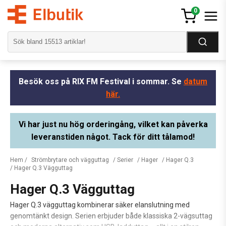
0
Besök oss på RIX FM Festival i sommar. Se
datum
här.
Vi har just nu hög orderingång, vilket kan påverka
leveranstiden något. Tack för ditt tålamod!
Hem
/
Strömbrytare och vägguttag
/
Serier
/
Hager
/
Hager Q.3
/ Hager Q.3 Vägguttag
Hager Q.3 Vägguttag
Hager Q.3 vägguttag kombinerar säker elanslutning med
genomtänkt design. Serien erbjuder både klassiska 2-vägsuttag