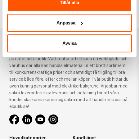
Tillåt alla
Till toppen av sidan
Anpassa
Om Elbutik
Avvisa
Vi vill att det ska vara enkelt och säkert att handla elmaterial
på nätet och i butik. Vårt mål är att erbjuda en webbplats och
varuhus där alla kan handla elmaterial ur ett brett sortiment
till konkurrenskraftiga priser och samtidigt få tillgång till bra
service både före, efter och mellan köpen. I vår butik hittar du
även kunnig personal med elektrikerbakgrund. Vi jobbar med
säkra leverantörer av leverans och betalning för att våra
kunder ska kunna känna sig säkra med att handla hos oss på
elbutik.se!
Huvudkategorier
Kundtjänst