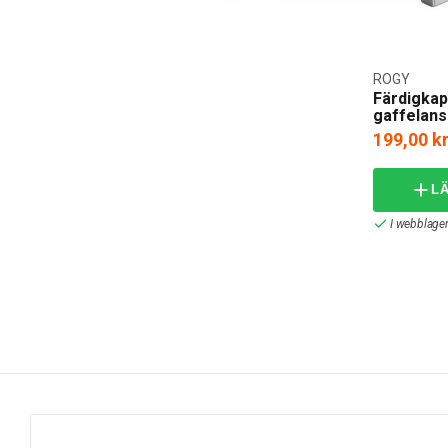
ROGY
Färdigka
gaffelans
199,00 k
L
I webblager