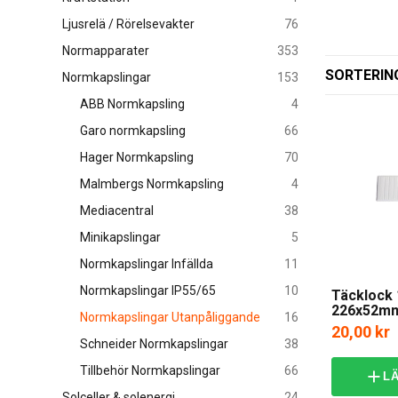
Ljusrelä / Rörelsevakter
76
Normapparater
353
SORTERIN
Normkapslingar
153
ABB Normkapsling
4
Garo normkapsling
66
Hager Normkapsling
70
Malmbergs Normkapsling
4
Mediacentral
38
Minikapslingar
5
Normkapslingar Infällda
11
Normkapslingar IP55/65
10
Täcklock 
226x52m
Normkapslingar Utanpåliggande
16
20,00 kr
Schneider Normkapslingar
38
Tillbehör Normkapslingar
66
L
Solceller & solenergi
24