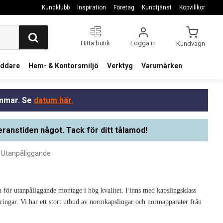
Kundklubb
Inspiration
Företag
Kundtjänst
Köpvillkor
Hitta butik
Logga in
Kundvagn
addare
Hem- & Kontorsmiljö
Verktyg
Varumärken
ommar. Se
datum här.
eranstiden något. Tack för ditt tålamod!
 Utanpåliggande
da för utanpåliggande montage i hög kvalitet. Finns med kapslingsklass
ingar. Vi har ett stort utbud av normkapslingar och normapparater från