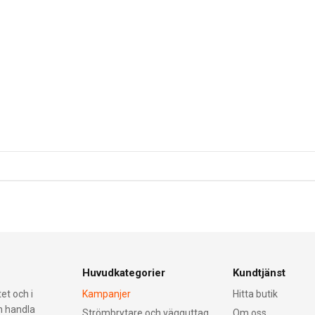
Huvudkategorier
Kundtjänst
et och i
Kampanjer
Hitta butik
an handla
Strömbrytare och vägguttag
Om oss