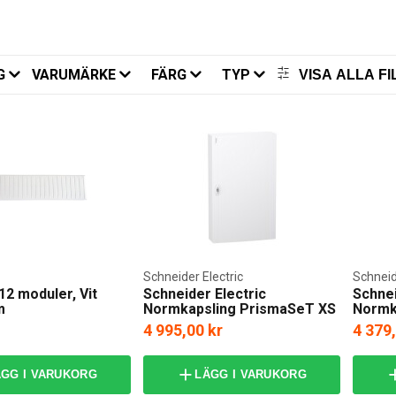
G
VARUMÄRKE
FÄRG
TYP
VISA ALLA FI
Schneider Electric
Schneid
12 moduler, Vit
Schneider Electric
Schnei
m
Normkapsling PrismaSeT XS
Normk
utvändig 5x24
utvänd
4 995,00 kr
4 379
ÄGG I VARUKORG
LÄGG I VARUKORG