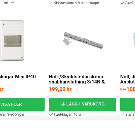
: 100+ st
Skickas inom 6-8 arbetsdagar
Skick
ingar Mini IP40
Noll-/Skyddsledarskena
Noll, 
snabbanslutning 3/14N &
Anslut
3/14PE
kr
199,00 kr
108
från
LÄGG I VARUKORG
anter I webblager
I webblager: 16 st
3 av 3