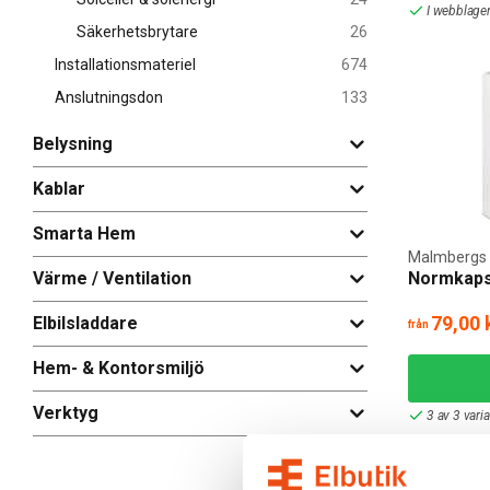
I webblager
Säkerhetsbrytare
26
Installationsmateriel
674
Anslutningsdon
133
Belysning
Kablar
Smarta Hem
Malmbergs
Värme / Ventilation
Normkapsl
79,00 
Elbilsladdare
från
Hem- & Kontorsmiljö
Verktyg
3 av 3 vari