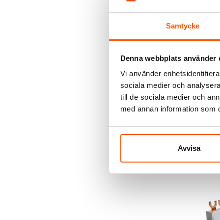
Samtycke
Denna webbplats använder 
Vi använder enhetsidentifierar
Pollmann El
sociala medier och analysera 
Kopplings
fördelning
till de sociala medier och a
167,00 k
med annan information som du 
L
Avvisa
I webblager