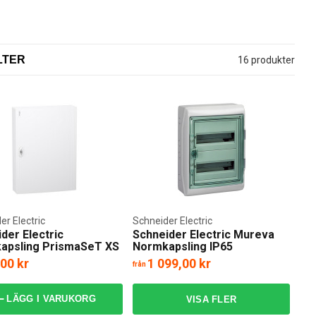
LTER
16 produkter
er Electric
Schneider Electric
der Electric
Schneider Electric Mureva
apsling PrismaSeT XS
Normkapsling IP65
ig 4x24
,00 kr
1 099,00 kr
från
LÄGG I VARUKORG