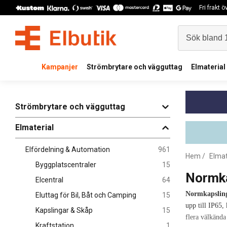
Fri frakt 
Kampanjer
Strömbrytare och vägguttag
Elmaterial
Strömbrytare och vägguttag
Elmaterial
Elfördelning & Automation
961
Hem
/
Elmat
Byggplatscentraler
15
Normka
Elcentral
64
Normkapslin
Eluttag för Bil, Båt och Camping
15
upp till IP65,
Kapslingar & Skåp
15
flera välkända
Kraftstation
1