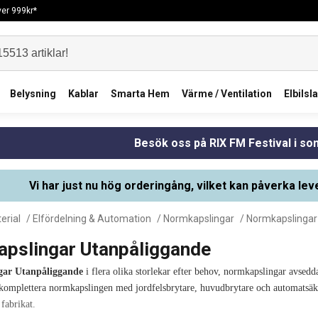
över 999kr*
Belysning
Kablar
Smarta Hem
Värme / Ventilation
Elbilsl
Besök oss på RIX FM Festival i s
Vi har just nu hög orderingång, vilket kan påverka lev
erial
/
Elfördelning & Automation
/
Normkapslingar
/ Normkapslingar
pslingar Utanpåliggande
gar Utanpåliggande
i flera olika storlekar efter behov, normkapslingar avsed
 komplettera normkapslingen med jordfelsbrytare, huvudbrytare och automatsäkr
 fabrikat.