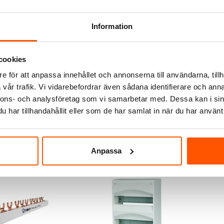
Information
cookies
e för att anpassa innehållet och annonserna till användarna, tillh
ektrotechnik
vår trafik. Vi vidarebefordrar även sådana identifierare och anna
- och
Kapslingar IP65 med
Kapsli
splint
rökfärgad dörr
rökfä
nnons- och analysföretag som vi samarbetar med. Dessa kan i sin
r
239,00 kr
249,0
från
har tillhandahållit eller som de har samlat in när du har använt 
ÄGG I VARUKORG
Anpassa
: 100+ st
7 av 7 varianter I webblager
I webb