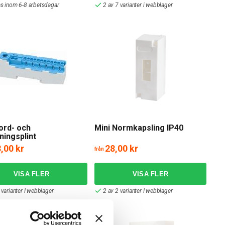
as inom 6-8 arbetsdagar
2 av 7 varianter i webblager
Jord- och
Mini Normkapsling IP40
ningsplint
,00 kr
28,00 kr
från
 varianter I webblager
2 av 2 varianter I webblager