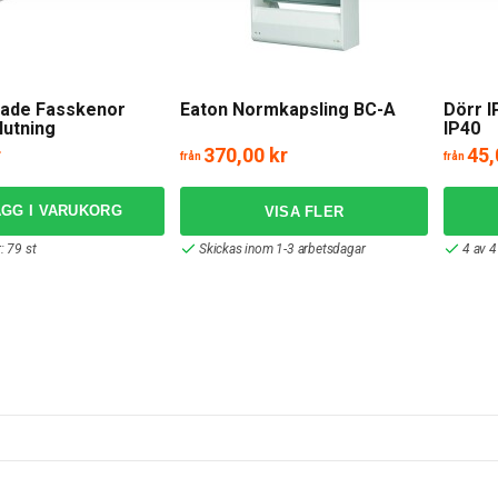
pade Fasskenor
Eaton Normkapsling BC-A
Dörr I
lutning
IP40
r
370,00 kr
45,
från
från
ÄGG I VARUKORG
: 79 st
Skickas inom 1-3 arbetsdagar
4 av 4