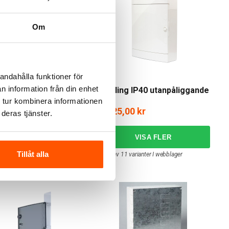
Om
andahålla funktioner för
n information från din enhet
ng IP65 6 moduler med
Kapsling IP40 utanpåliggande
rgad dörr 165x201x120
 tur kombinera informationen
0 kr
125,00 kr
från
deras tjänster.
LÄGG I VARUKORG
Tillåt alla
lager: 73 st
11 av 11 varianter I webblager