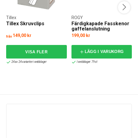
Tillex
ROGY
Tillex Skruvclips
Färdigkapade Fasskenor
gaffelanslutning
149,00 kr
199,00 kr
från
LÄGG I VARUKORG
24 av 24 varianter i webblager
I webblager: 79 st