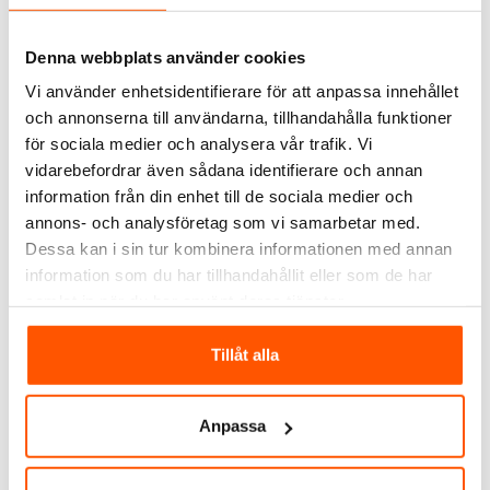
Denna webbplats använder cookies
Vi använder enhetsidentifierare för att anpassa innehållet
Kapslingar IP65 med
och annonserna till användarna, tillhandahålla funktioner
rökfärgad dörr
för sociala medier och analysera vår trafik. Vi
239,00 kr
från
vidarebefordrar även sådana identifierare och annan
information från din enhet till de sociala medier och
annons- och analysföretag som vi samarbetar med.
7 av 7 varianter I webblager
Dessa kan i sin tur kombinera informationen med annan
information som du har tillhandahållit eller som de har
samlat in när du har använt deras tjänster.
ALTERNATIVA PRODUKTER
Tillåt alla
Anpassa