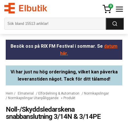
0
Besök oss på RIX FM Festival i sommar. Se
datum
här.
Vi har just nu hög orderingång, vilket kan påverka
leveranstiden något. Tack för ditt tålamod!
Hem
/
Elmaterial
/
Elfördelning & Automation
/
Normkapslingar
/
Normkapslingar Utanpåliggande
» Produkt
Noll-/Skyddsledarskena
snabbanslutning 3/14N & 3/14PE