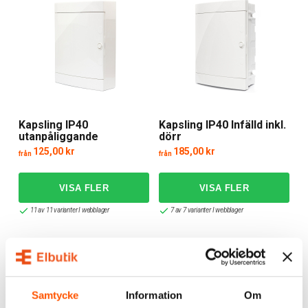
Kapsling IP40
Kapsling IP40 Infälld inkl.
utanpåliggande
dörr
125,00 kr
185,00 kr
från
från
11 av 11 varianter I webblager
7 av 7 varianter I webblager
Samtycke
Information
Om