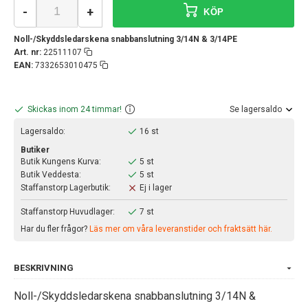
-
+
KÖP
Noll-/Skyddsledarskena snabbanslutning 3/14N & 3/14PE
Art. nr:
22511107
EAN:
7332653010475
Skickas inom 24 timmar!
Se lagersaldo
Lagersaldo:
16 st
Butiker
Butik Kungens Kurva:
5 st
Butik Veddesta:
5 st
Staffanstorp Lagerbutik:
Ej i lager
Staffanstorp Huvudlager:
7 st
Har du fler frågor?
Läs mer om våra leveranstider och fraktsätt här.
BESKRIVNING
Noll-/Skyddsledarskena snabbanslutning 3/14N &