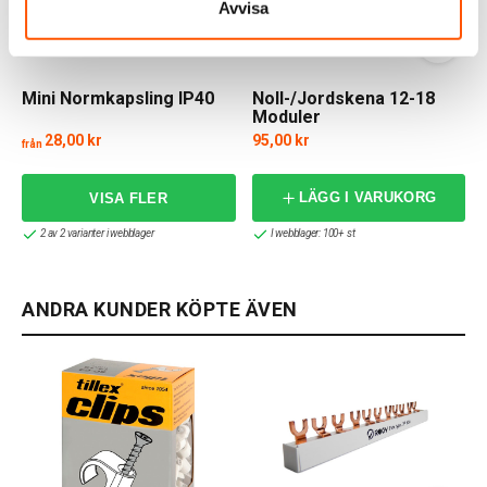
Avvisa
Mini Normkapsling IP40
Noll-/Jordskena 12-18
Moduler
28,00 kr
95,00 kr
från
LÄGG I VARUKORG
2 av 2 varianter i webblager
I webblager: 100+ st
ANDRA KUNDER KÖPTE ÄVEN