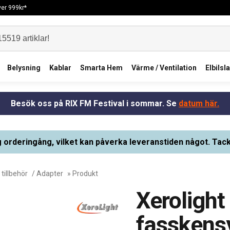
över 999kr*
Belysning
Kablar
Smarta Hem
Värme / Ventilation
Elbilsl
Besök oss på RIX FM Festival i sommar. Se
datum här.
g orderingång, vilket kan påverka leveranstiden något. Tack
tillbehör
/
Adapter
» Produkt
Xerolight
fasskens