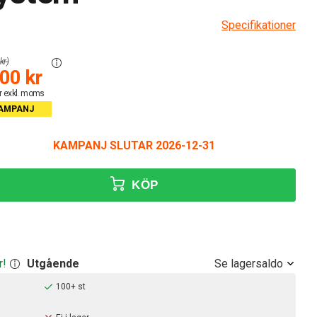
Specifikationer
kr)
00 kr
r exkl. moms
AMPANJ
KAMPANJ SLUTAR 2026-12-31
KÖP
Se lagersaldo
r!
Utgående
100+ st