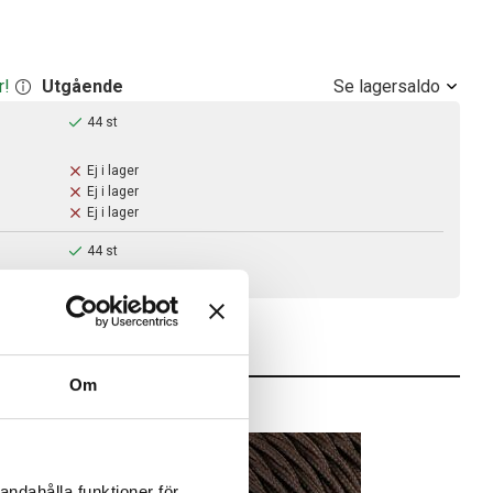
Se lagersaldo
r!
Utgående
44 st
Ej i lager
Ej i lager
Ej i lager
44 st
åra leveranstider och fraktsätt här.
Om
andahålla funktioner för