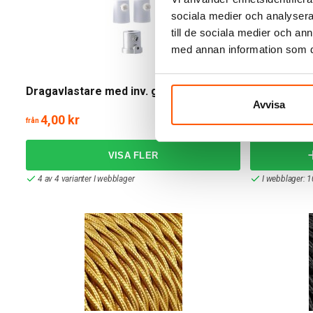
sociala medier och analysera 
till de sociala medier och a
med annan information som du 
Dragavlastare med inv. gänga
Textilkabel
Avvisa
4,00 kr
27,00 kr
från
32,00 kr
4 av 4 varianter I webblager
I webblager: 