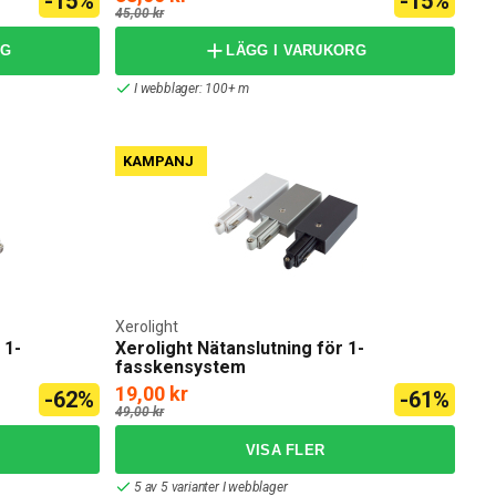
-15%
-15%
45,00 kr
RG
LÄGG I VARUKORG
I webblager: 100+ m
KAMPANJ
Xerolight
 1-
Xerolight Nätanslutning för 1-
fasskensystem
19,00 kr
-62%
-61%
49,00 kr
5 av 5 varianter I webblager