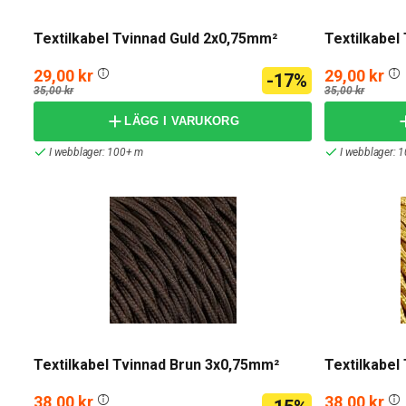
Textilkabel Tvinnad Guld 2x0,75mm²
Textilkabel
29,00 kr
29,00 kr
-17%
35,00 kr
35,00 kr
LÄGG I VARUKORG
I webblager: 100+ m
I webblager: 
Textilkabel Tvinnad Brun 3x0,75mm²
Textilkabel
38,00 kr
38,00 kr