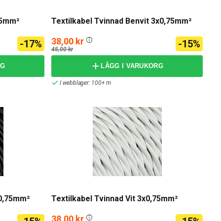
,75mm²
Textilkabel Tvinnad Benvit 3x0,75mm²
38,00 kr
-17%
-15%
45,00 kr
RG
LÄGG I VARUKORG
I webblager: 100+ m
x0,75mm²
Textilkabel Tvinnad Vit 3x0,75mm²
38,00 kr