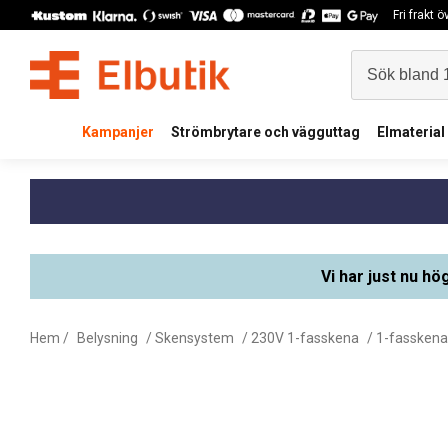
Fri frakt 
Kampanjer
Strömbrytare och vägguttag
Elmaterial
Vi har just nu hö
Hem
/
Belysning
/
Skensystem
/
230V 1-fasskena
/
1-fasskena 