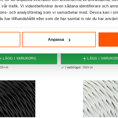
vår trafik. Vi vidarebefordrar även sådana identifierare och anna
nnons- och analysföretag som vi samarbetar med. Dessa kan i sin
har tillhandahållit eller som de har samlat in när du har använt 
 Vit 2x0,75mm²
Textilkabel Tvinnad Benvit 
Anpassa
29,00 kr
-15%
35,00 kr
LÄGG I VARUKORG
LÄGG I VARUKO
100+ m
I webblager: 100+ m