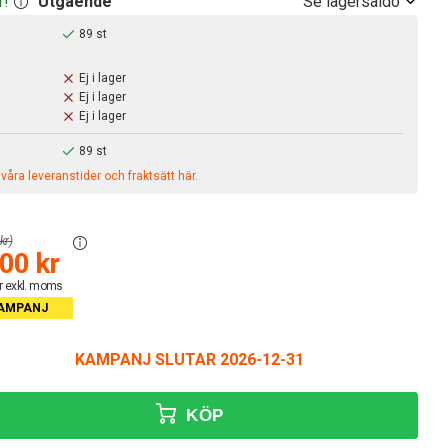
Se lagersaldo
r!
Utgående
89 st
Ej i lager
Ej i lager
Ej i lager
89 st
åra leveranstider och fraktsätt här.
kr)
00 kr
r exkl. moms
AMPANJ
KAMPANJ SLUTAR 2026-12-31
KÖP