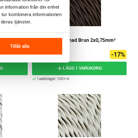
n information från din enhet
 tur kombinera informationen
deras tjänster.
2x0,75mm²
Textilkabel Tvinnad Brun 2x0,75mm²
Tillåt alla
29,00 kr
-17%
-17%
35,00 kr
RG
LÄGG I VARUKORG
I webblager: 100+ m