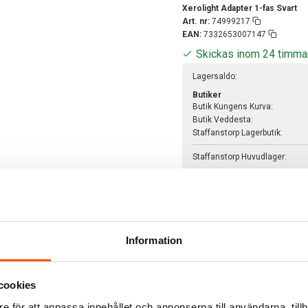
Xerolight Adapter 1-fas Svart
Art. nr:
74999217
EAN:
7332653007147
Skickas inom 24 timma
Lagersaldo:
Butiker
Butik Kungens Kurva:
Butik Veddesta:
Staffanstorp Lagerbutik:
Staffanstorp Huvudlager:
Har du fler frågor?
Läs mer om v
Information
cookies
e för att anpassa innehållet och annonserna till användarna, tillh