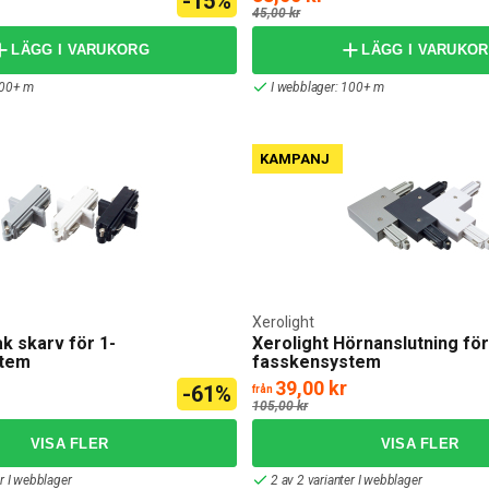
-15%
45,00 kr
LÄGG I VARUKORG
LÄGG I VARUKO
100+ m
I webblager: 100+ m
KAMPANJ
Xerolight
ak skarv för 1-
Xerolight Hörnanslutning för
stem
fasskensystem
39,00 kr
-61%
från
105,00 kr
er I webblager
2 av 2 varianter I webblager