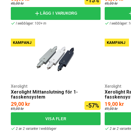
-15%
45,00 kr
45,00 kr
LÄGG I VARUKORG
I webblager: 100+ m
I webblager: 
KAMPANJ
KAMPANJ
Xerolight
Xerolight
Xerolight Mittanslutning för 1-
Xerolight R
fasskensystem
fasskensy
29,00 kr
19,00 kr
-57%
69,00 kr
49,00 kr
2 av 2 varianter I webblager
2 av 2 variant