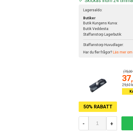
Skickas inom 24 timma
Lagersaldo:
Butiker
Butik Kungens Kurva:
Butik Veddesta:
Staffanstorp Lagerbutik:
Staffanstorp Huvudlager:
Har du fler frågor?
Läs mer om v
(75,00 
37,
29,60 k
K
50% RABATT
-
+