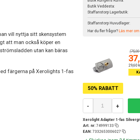
Butik Kungens Kurva:
Butik Veddesta:
Staffanstorp Lagerbutik:
Staffanstorp Huvudlager:
Har du fler frågor?
Läs mer om v
n vill nyttja sitt skensystem
tigt att man också köper en
a strömsladden utan kan bäras
(75,00 
37,
29,60 k
ed färgerna på Xerolights 1-fas
K
50% RABATT
-
+
Xerolight Adapter 1-fas Silverg
Art. nr:
74999133
EAN:
7332653006027