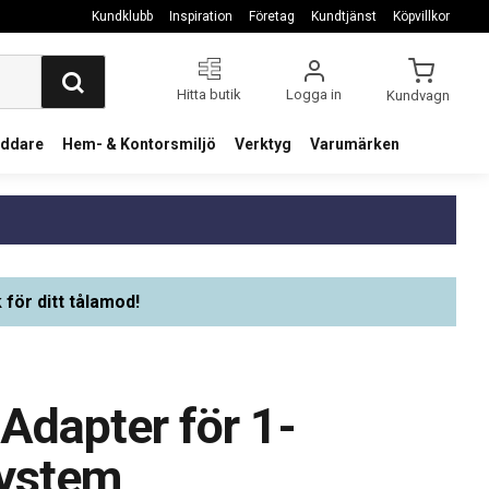
Kundklubb
Inspiration
Företag
Kundtjänst
Köpvillkor
Hitta butik
Logga in
Kundvagn
addare
Hem- & Kontorsmiljö
Verktyg
Varumärken
 för ditt tålamod!
 Adapter för 1-
ystem