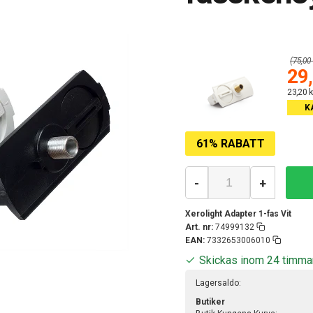
(75,00 
29,
23,20 k
K
61% RABATT
-
+
Xerolight Adapter 1-fas Vit
Art. nr:
74999132
EAN:
7332653006010
Skickas inom 24 timma
Lagersaldo:
Butiker