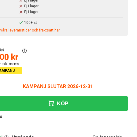
Ej i lager
Ej i lager
Ej i lager
100+ st
åra leveranstider och fraktsätt här.
kr)
00 kr
r exkl. moms
AMPANJ
KAMPANJ SLUTAR 2026-12-31
KÖP
rå