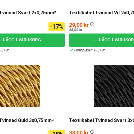
 Tvinnad Svart 2x0,75mm²
Textilkabel Tvinnad Vit 2x0
29,00 kr
-17%
35,00 kr
LÄGG I VARUKORG
LÄGG I VARUKO
100+ m
I webblager: 100+ m
 Tvinnad Guld 3x0,75mm²
Textilkabel Tvinnad Svart 3
38,00 kr