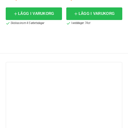
LÄGG I VARUKORG
LÄGG I VARUKORG
Skickas inom 4-5 arbetsdagar
I webblager: 74 st