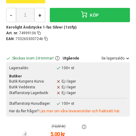
-
+
KÖP
Xerolight Ändstycke 1-fas Silver (1st/fp)
Art. nr:
74999106
EAN:
7332653007246
Skickas inom 24 timmar!
Utgående
Se lagersaldo
Lagersaldo:
100+ st
Butiker
Butik Kungens Kurva:
Ej i lager
Butik Veddesta:
Ej i lager
Staffanstorp Lagerbutik:
Ej i lager
Staffanstorp Huvudlager:
100+ st
Har du fler frågor?
Läs mer om våra leveranstider och fraktsätt här.
(10,00 kr)
5,00 kr