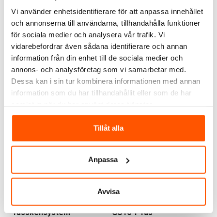
Vi använder enhetsidentifierare för att anpassa innehållet
Xerolight
Xerolight
och annonserna till användarna, tillhandahålla funktioner
Xerolight Hörnanslutning
Xerolight Nätanslutning
för sociala medier och analysera vår trafik. Vi
för 1-fasskensystem
för 1-fasskensystem
vidarebefordrar även sådana identifierare och annan
39,00 kr
19,00 kr
-62%
-61%
från
information från din enhet till de sociala medier och
105,00 kr
49,00 kr
annons- och analysföretag som vi samarbetar med.
Dessa kan i sin tur kombinera informationen med annan
2 av 2 varianter I webblager
5 av 5 varianter I webblager
information som du har tillhandahållit eller som de har
samlat in när du har använt deras tjänster.
KAMPANJ
KAMPANJ
Tillåt alla
Anpassa
Avvisa
Xerolight
Xerolight
Xerolight Adapter för 1-
Xerolight Glasa Spot
fasskensystem
GU10 1-fas