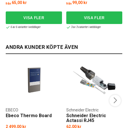
fasskensystem
65,00 kr
99,00 kr
från
från
f
6 av 6 varianter i webblager
3 av 3 varianter i webblager
ANDRA KUNDER KÖPTE ÄVEN
EBECO
Schneider Electric
Ebeco Thermo Board
Schneider Electric
Actassi RJ45
Modularplugg Kat6 UTP
2 499,00 kr
62,00 kr