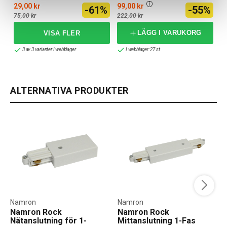
29,00 kr
99,00 kr
-61%
-55%
75,00 kr
222,00 kr
LÄGG I VARUKORG
3 av 3 varianter I webblager
I webblager: 27 st
ALTERNATIVA PRODUKTER
Namron
Namron
Namron Rock
Namron Rock
Nätanslutning för 1-
Mittanslutning 1-Fas