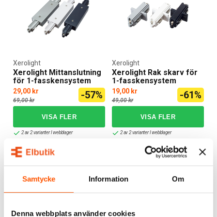
Xerolight
Xerolight
Xerolight Mittanslutning
Xerolight Rak skarv för
för 1-fasskensystem
1-fasskensystem
29,00 kr
19,00 kr
-57%
-61%
69,00 kr
49,00 kr
2 av 2 varianter I webblager
2 av 2 varianter I webblager
KAMPANJ
KAMPANJ
Samtycke
Information
Om
Denna webbplats använder cookies