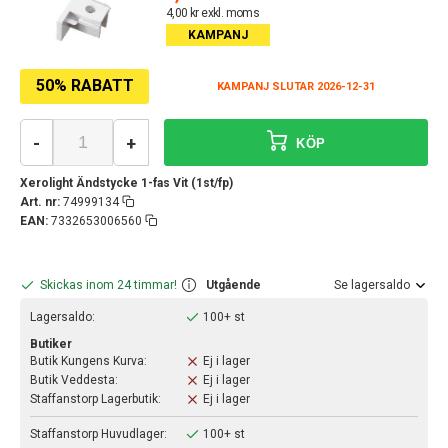
4,00 kr exkl. moms
KAMPANJ
50% RABATT
KAMPANJ SLUTAR 2026-12-31
-
+
KÖP
Xerolight Ändstycke 1-fas Vit (1st/fp)
Art. nr:
74999134
EAN:
7332653006560
Skickas inom 24 timmar!
Utgående
Se lagersaldo
Lagersaldo:
100+ st
Butiker
Butik Kungens Kurva:
Ej i lager
Butik Veddesta:
Ej i lager
Staffanstorp Lagerbutik:
Ej i lager
Staffanstorp Huvudlager:
100+ st