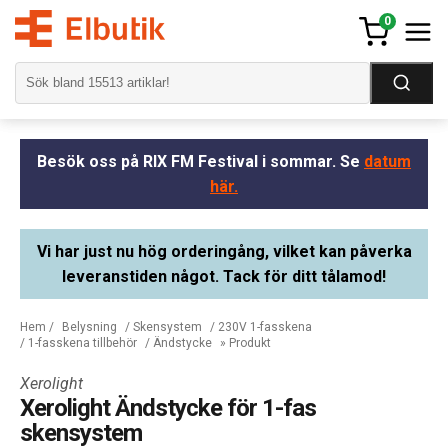
0
Besök oss på RIX FM Festival i sommar. Se
datum
här.
Vi har just nu hög orderingång, vilket kan påverka
leveranstiden något. Tack för ditt tålamod!
Hem
/
Belysning
/
Skensystem
/
230V 1-fasskena
/
1-fasskena tillbehör
/
Ändstycke
» Produkt
Xerolight
Xerolight Ändstycke för 1-fas
skensystem