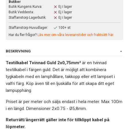
Butiker
Butik Kungens Kurva:
Ej i lager
Butik Veddesta:
Ej i lager
Staffanstorp Lagerbutik:
Ej i lager
Staffanstorp Huvudlager:
100+ st
Har du fler frågor?
Läs mer om våra leveranstider och fraktsätt här.
BESKRIVNING
Textilkabel Tvinnad Guld 2x0,75mm²
är en tvinnad
textilkabel i färgen guld. Det är möjligt att kombinera
tygkabeln med en lamphållare, takkopp eller ett lampset i
valfri färg. Köp även till en ljuskälla för att skapa ditt eget
lampupphäng.
Priset är per meter och säljs endast i hela meter. Max 100m
i en längd. Dimensioner 2x0.75 - Ø5,8mm.
Returrätt/ångerrätt gäller inte för tillklippt kabel på
löpmeter.