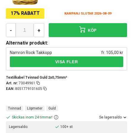
17% RABATT
KAMPANJ SLUTAR 2026-08-09
-
+
KÖP
Alternativ produkt:
Namron Rock Takkopp
fr. 105,00 kr
Textilkabel Tvinnad Guld 2x0,75mm²
Art. nr:
73049961
EAN:
8051779101605
Tvinnad
Löpmeter
Guld
Skickas inom 24 timmar!
Se lagersaldo
Lagersaldo:
100+ st