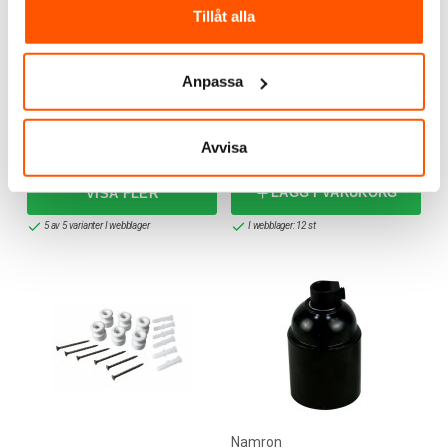
Tillåt alla
Anpassa
Amiga
Sladdströmställare 2A
Sladdströmbrytare med
Ojordad
skjutreglage 2,5A 230V
19,00 kr
25,00 kr
från
Avvisa
LÄGG I VARUKORG
5 av 5 varianter I webblager
I webblager: 12 st
Namron