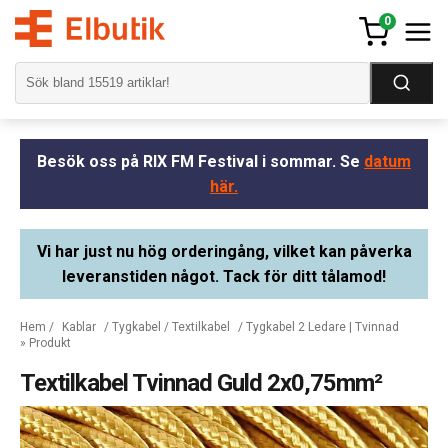
0
Besök oss på RIX FM Festival i sommar. Se
datum
här.
Vi har just nu hög orderingång, vilket kan påverka
leveranstiden något. Tack för ditt tålamod!
Hem
/
Kablar
/
Tygkabel / Textilkabel
/
Tygkabel 2 Ledare | Tvinnad
» Produkt
Textilkabel Tvinnad Guld 2x0,75mm²