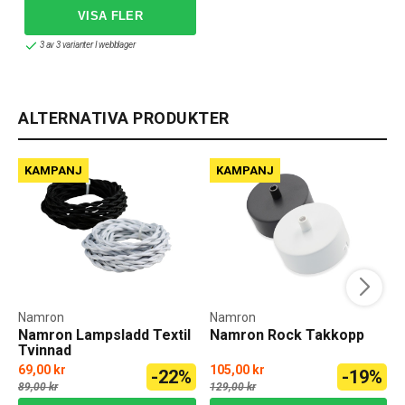
3 av 3 varianter I webblager
ALTERNATIVA PRODUKTER
KAMPANJ
KAMPANJ
Namron
Namron
Namron Lampsladd Textil
Namron Rock Takkopp
Tvinnad
69,00 kr
105,00 kr
-22%
-19%
89,00 kr
129,00 kr