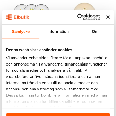
Samtycke
Information
Om
Namron
J&EL
Namron LED Filament
J&EL Flexi Dekor Glob 95
Denna webbplats använder cookies
Normal 3,8W E27 3-pack
4,9W E27 2200K
Vi använder enhetsidentifierare för att anpassa innehållet
99,00 kr
83,00 kr
-30%
och annonserna till användarna, tillhandahålla funktioner
119,00 kr
för sociala medier och analysera vår trafik. Vi
LÄGG I VARUKORG
LÄGG I VARUKORG
vidarebefordrar även sådana identifierare och annan
I webblager: 100+ st
I webblager: 25 st
information från din enhet till de sociala medier och
annons- och analysföretag som vi samarbetar med.
Dessa kan i sin tur kombinera informationen med annan
information som du har tillhandahållit eller som de har
samlat in när du har använt deras tjänster.