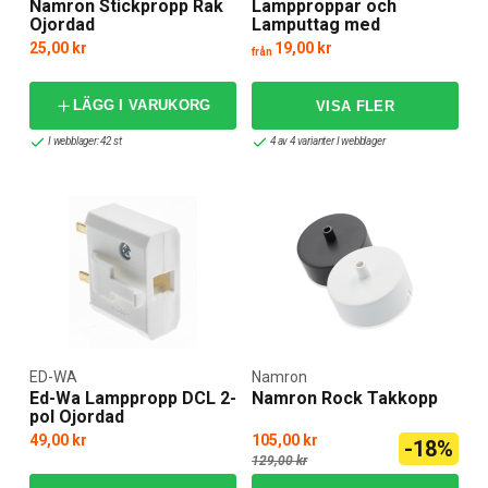
Namron Stickpropp Rak
Lampproppar och
Ojordad
Lamputtag med
sidoinföring av ledning
25,00 kr
19,00 kr
från
LÄGG I VARUKORG
I webblager: 42 st
4 av 4 varianter I webblager
ED-WA
Namron
Ed-Wa Lamppropp DCL 2-
Namron Rock Takkopp
pol Ojordad
49,00 kr
105,00 kr
-18%
129,00 kr