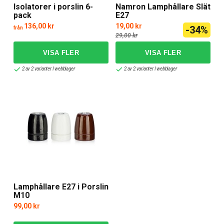
Isolatorer i porslin 6-
Namron Lamphållare Slät
pack
E27
136,00 kr
19,00 kr
-34%
från
29,00 kr
2 av 2 varianter I webblager
2 av 2 varianter I webblager
Lamphållare E27 i Porslin
M10
99,00 kr