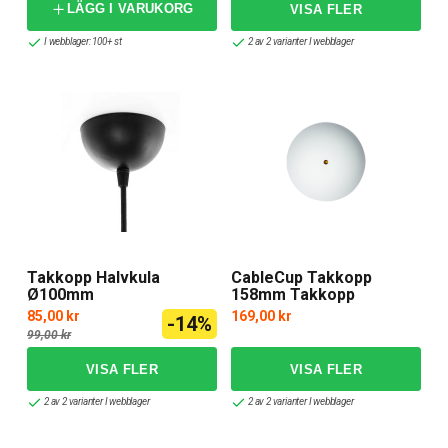
LÄGG I VARUKORG
I webblager: 100+ st
2 av 2 varianter I webblager
Takkopp Halvkula
CableCup Takkopp
Ø100mm
158mm Takkopp
Vrängbar Gummi
85,00 kr
169,00 kr
-14%
99,00 kr
2 av 2 varianter I webblager
2 av 2 varianter I webblager