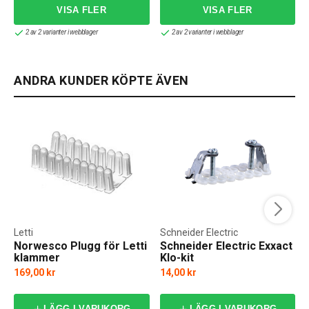
2 av 2 varianter i webblager
2 av 2 varianter i webblager
ANDRA KUNDER KÖPTE ÄVEN
Letti
Schneider Electric
Norwesco Plugg för Letti
Schneider Electric Exxact
klammer
Klo-kit
169,00 kr
14,00 kr
LÄGG I VARUKORG
LÄGG I VARUKORG