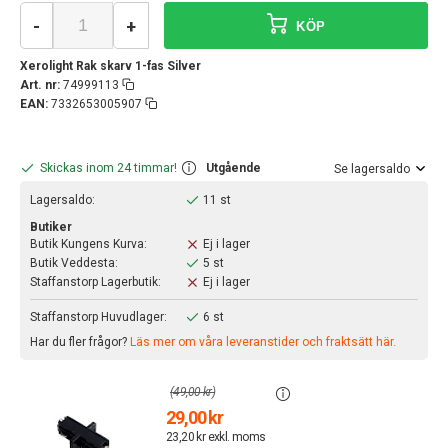
-
+
KÖP
Xerolight Rak skarv 1-fas Silver
Art. nr:
74999113
EAN:
7332653005907
Skickas inom 24 timmar!
Utgående
Se lagersaldo
Lagersaldo:
11 st
Butiker
Butik Kungens Kurva:
Ej i lager
Butik Veddesta:
5 st
Staffanstorp Lagerbutik:
Ej i lager
Staffanstorp Huvudlager:
6 st
Har du fler frågor?
Läs mer om våra leveranstider och fraktsätt här.
(49,00 kr)
29,00 kr
23,20 kr exkl. moms