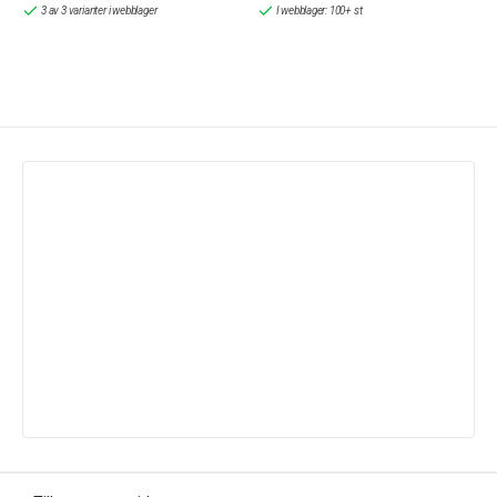
3 av 3 varianter i webblager
I webblager: 100+ st