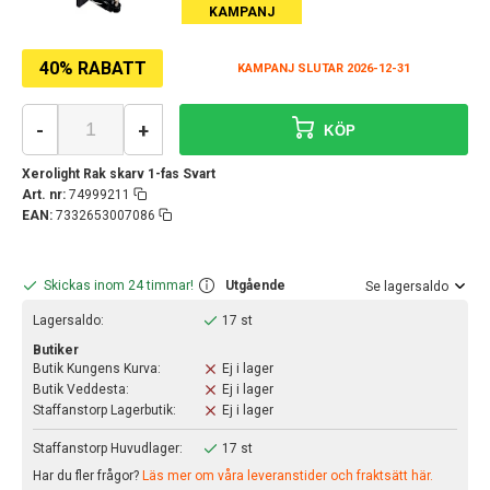
KAMPANJ
40% RABATT
KAMPANJ SLUTAR 2026-12-31
-
+
KÖP
Xerolight Rak skarv 1-fas Svart
Art. nr:
74999211
EAN:
7332653007086
Skickas inom 24 timmar!
Utgående
Se lagersaldo
Lagersaldo:
17 st
Butiker
Butik Kungens Kurva:
Ej i lager
Butik Veddesta:
Ej i lager
Staffanstorp Lagerbutik:
Ej i lager
Staffanstorp Huvudlager:
17 st
Har du fler frågor?
Läs mer om våra leveranstider och fraktsätt här.