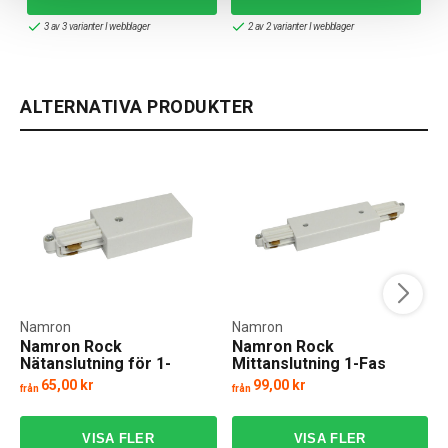
3 av 3 varianter I webblager
2 av 2 varianter I webblager
ALTERNATIVA PRODUKTER
Namron
Namron
Namron Rock
Namron Rock
Nätanslutning för 1-
Mittanslutning 1-Fas
fasskensystem
65,00 kr
99,00 kr
från
från
f