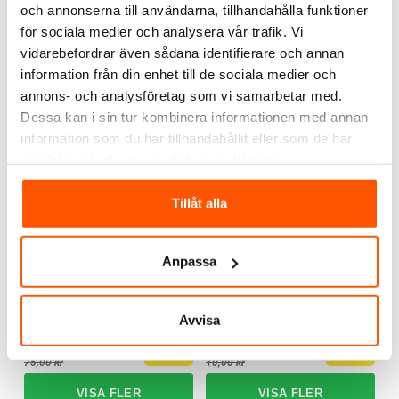
för 1-fasskensystem
för 1-fasskensystem
och annonserna till användarna, tillhandahålla funktioner
39,00 kr
19,00 kr
-62%
-61%
från
för sociala medier och analysera vår trafik. Vi
105,00 kr
49,00 kr
vidarebefordrar även sådana identifierare och annan
information från din enhet till de sociala medier och
annons- och analysföretag som vi samarbetar med.
2 av 2 varianter I webblager
5 av 5 varianter I webblager
Dessa kan i sin tur kombinera informationen med annan
information som du har tillhandahållit eller som de har
samlat in när du har använt deras tjänster.
KAMPANJ
KAMPANJ
Tillåt alla
Anpassa
Xerolight
Xerolight
Xerolight Adapter för 1-
Xerolight Ändstycke för
Avvisa
fasskensystem
1-fas skensystem
29,00 kr
5,00 kr
-61%
-50%
75,00 kr
10,00 kr