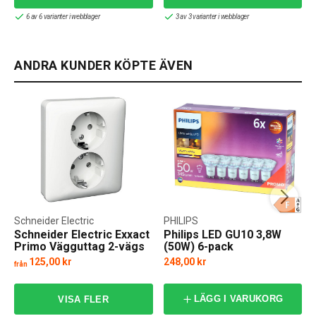
6 av 6 varianter i webblager
3 av 3 varianter i webblager
ANDRA KUNDER KÖPTE ÄVEN
Schneider Electric
PHILIPS
Schneider Electric Exxact
Philips LED GU10 3,8W
Primo Vägguttag 2-vägs
(50W) 6-pack
125,00 kr
248,00 kr
från
f
LÄGG I VARUKORG