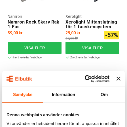
Namron
Xerolight
Namron Rock Skarv Rak
Xerolight Mittanslutning
1-Fas
för 1-fasskensystem
59,00 kr
29,00 kr
-57%
69,00 kr
3 av 3 varianter I webblager
2 av 2 varianter I webblager
KAMPANJ
KAMPANJ
Samtycke
Information
Om
Denna webbplats använder cookies
Xerolight
Xerolight
Vi använder enhetsidentifierare för att anpassa innehållet
Xerolight Hörnanslutning
Xerolight Nätanslutning