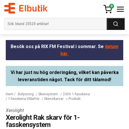
0
Besök oss på RIX FM Festival i sommar. Se
datum
här.
Vi har just nu hög orderingång, vilket kan påverka
leveranstiden något. Tack för ditt tålamod!
Hem
/
Belysning
/
Skensystem
/
230V 1-fasskena
/
1-fasskena tillbehör
/
Skenskarvar
» Produkt
Xerolight
Xerolight Rak skarv för 1-
fasskensystem