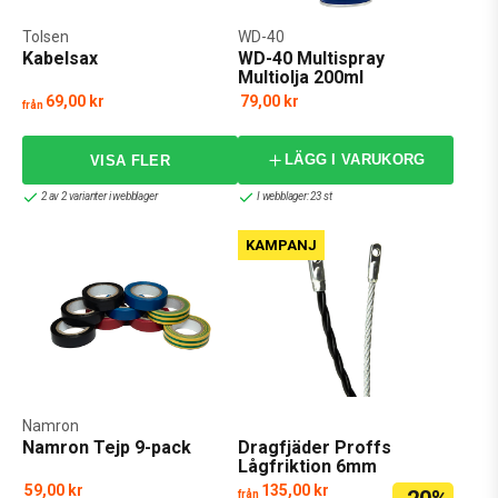
Tolsen
WD-40
Kabelsax
WD-40 Multispray
Multiolja 200ml
69,00 kr
79,00 kr
från
LÄGG I VARUKORG
2 av 2 varianter i webblager
I webblager: 23 st
KAMPANJ
Namron
Namron Tejp 9-pack
Dragfjäder Proffs
Lågfriktion 6mm
59,00 kr
135,00 kr
från