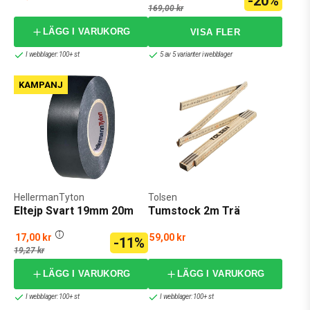
-20%
169,00 kr
LÄGG I VARUKORG
I webblager: 100+ st
5 av 5 varianter i webblager
KAMPANJ
HellermanTyton
Tolsen
Eltejp Svart 19mm 20m
Tumstock 2m Trä
17,00 kr
59,00 kr
-11%
19,27 kr
LÄGG I VARUKORG
LÄGG I VARUKORG
I webblager: 100+ st
I webblager: 100+ st