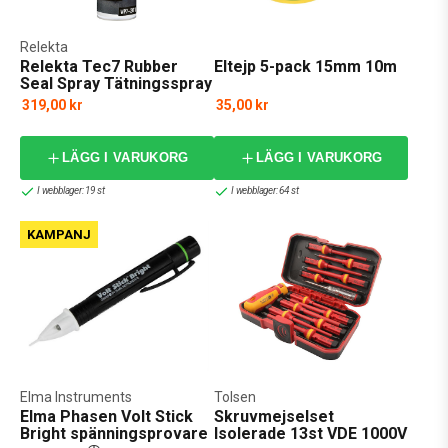
Relekta
Relekta Tec7 Rubber
Eltejp 5-pack 15mm 10m
Seal Spray Tätningsspray
319,00 kr
35,00 kr
LÄGG I VARUKORG
LÄGG I VARUKORG
I webblager: 19 st
I webblager: 64 st
KAMPANJ
Elma Instruments
Tolsen
Elma Phasen Volt Stick
Skruvmejselset
Bright spänningsprovare
Isolerade 13st VDE 1000V