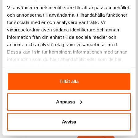
Vi använder enhetsidentifierare för att anpassa innehållet
5 av 5 varianter i webblager
20 av 20 varianter i webblager
och annonserna till användarna, tillhandahålla funktioner
för sociala medier och analysera vår trafik. Vi
vidarebefordrar även sådana identifierare och annan
information från din enhet till de sociala medier och
annons- och analysföretag som vi samarbetar med.
Dessa kan i sin tur kombinera informationen med annan
information som du har tillhandahållit eller som de har
samlat in när du har använt deras tjänster.
Relekta
Temflex Eltejp T165
Relekta Tec7
Tillåt alla
19x20
Lim/Fogmassa
35,00 kr
209,00 kr
från
Anpassa
7 av 7 varianter i webblager
5 av 5 varianter i webblager
Avvisa