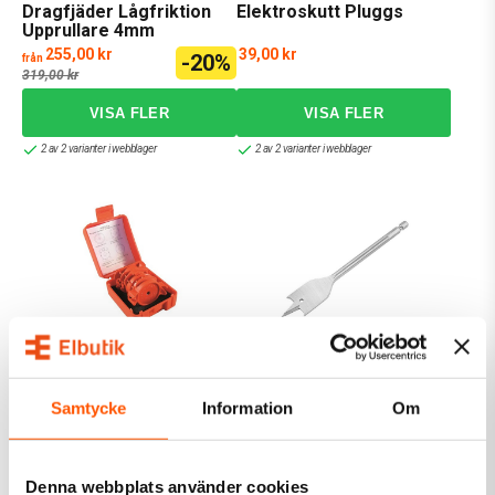
Dragfjäder Lågfriktion
Elektroskutt Pluggs
Upprullare 4mm
255,00 kr
39,00 kr
-20%
från
319,00 kr
2 av 2 varianter i webblager
2 av 2 varianter i webblager
Hole In One
Tolsen
Magnetiskt
Centrumborr 6-40mm 6-
Samtycke
Information
Om
Centreringsdon
kantsfäste
189,00 kr
16,00 kr
från
från
Denna webbplats använder cookies