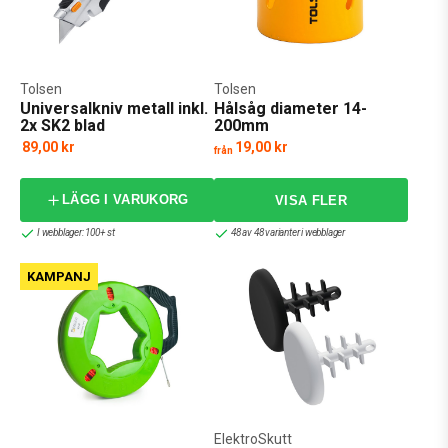
Tolsen
Tolsen
Universalkniv metall inkl.
Hålsåg diameter 14-
2x SK2 blad
200mm
89,00 kr
19,00 kr
från
LÄGG I VARUKORG
I webblager: 100+ st
48 av 48 varianter i webblager
KAMPANJ
ElektroSkutt