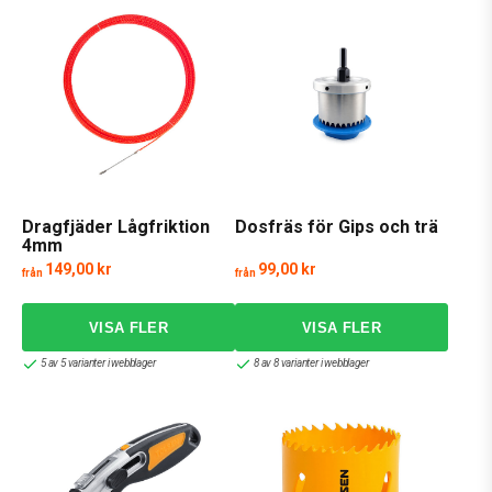
Dragfjäder Lågfriktion
Dosfräs för Gips och trä
4mm
149,00 kr
99,00 kr
från
från
5 av 5 varianter i webblager
8 av 8 varianter i webblager