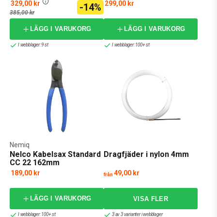
329,00 kr
299,00 kr
-14%
385,00 kr
LÄGG I VARUKORG
LÄGG I VARUKORG
I webblager: 9 st
I webblager: 100+ st
Nemiq
Nelco Kabelsax Standard
Dragfjäder i nylon 4mm
CC 22 162mm
189,00 kr
49,00 kr
från
LÄGG I VARUKORG
I webblager: 100+ st
3 av 3 varianter i webblager