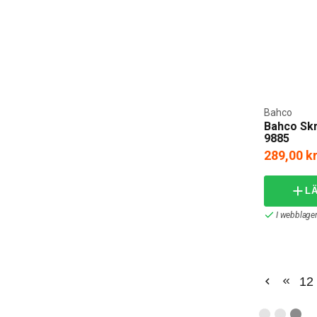
Bahco
Bahco Skr
9885
289,00 k
L
I webblager
12