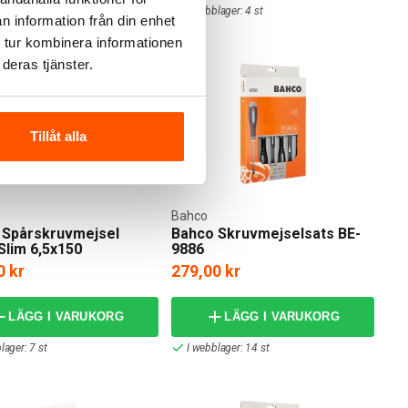
lager: 3 st
I webblager: 4 st
n information från din enhet
 tur kombinera informationen
deras tjänster.
Tillåt alla
Bahco
 Spårskruvmejsel
Bahco Skruvmejselsats BE-
Slim 6,5x150
9886
0 kr
279,00 kr
LÄGG I VARUKORG
LÄGG I VARUKORG
lager: 7 st
I webblager: 14 st