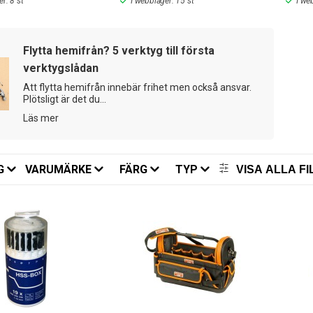
r: 8 st
I webblager: 15 st
I we
Flytta hemifrån? 5 verktyg till första
verktygslådan
Att flytta hemifrån innebär frihet men också ansvar.
Plötsligt är det du...
Läs mer
G
VARUMÄRKE
FÄRG
TYP
VISA ALLA FI