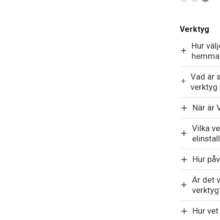
Verktyg
Hur välj
hemma
Vad är s
verktyg
När är
Vilka v
elinstal
Hur påv
Är det v
verktyg
Hur vet