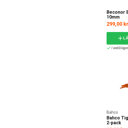
Beconor B
10mm
299,00 k
L
I webblager
Bahco
Bahco Tig
2-pack