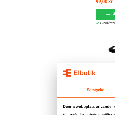
99,00 kr
L
I webblager
Bahco
Bahco Såg
Samtycke
44mm
229,00 k
Denna webbplats använder 
L
Vi använder enhetsidentifierar