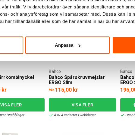
: 16 st
I webblager: 17 st
I webb
vår trafik. Vi vidarebefordrar även sådana identifierare och anna
nnons- och analysföretag som vi samarbetar med. Dessa kan i sin
har tillhandahållit eller som de har samlat in när du har använt 
Anpassa
Bahco
Bahco
ärrkombinyckel
Bahco Spårskruvmejslar
Bahco
ERGO Slim
ERGO 
 kr
115,00 kr
195,0
från
anter I webblager
4 av 4 varianter I webblager
I webb