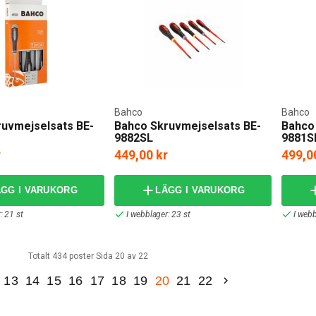
Bahco
Bahco
uvmejselsats BE-
Bahco Skruvmejselsats BE-
Bahco
9882SL
9881S
r
449,00 kr
499,0
ÄGG I VARUKORG
LÄGG I VARUKORG
: 21 st
I webblager: 23 st
I webb
Totalt 434 poster Sida 20 av 22
13
14
15
16
17
18
19
20
21
22