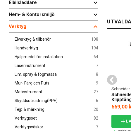
Elbilsladdare
Vi säljer all
ficklampor, h
Hem- & Kontorsmiljö
erbjuder just
UTVALDA
för att hitta
Verktyg
Smidigt 
Elverktyg & tillbehör
108
Genom att han
Handverktyg
194
varandra. Du 
Hjälpmedel för installation
64
efter. Vi har
pengabespara
Laserinstrument
7
verktyg här. 
Lim, spray & fogmassa
8
Mur- Färg och Puts
9
J&EL
Schneider 
Mätinstrument
27
ng 0,5-6mm²
Namron Stegborr 4-39mm
Schneide
Klipptå
Skyddsutrustning(PPE)
6
479,00 kr
669,00 
Tejp & märkning
20
Verktygsset
82
I VARUKORG
LÄGG I VARUKORG
L
Verktygsväskor
7