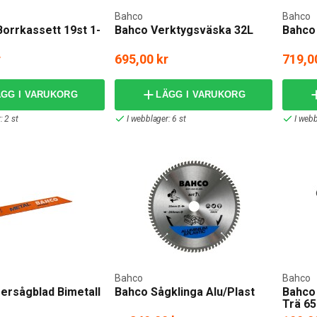
Bahco
Bahco
orrkassett 19st 1-
Bahco Verktygsväska 32L
Bahco
r
695,00 kr
719,0
ÄGG I VARUKORG
LÄGG I VARUKORG
: 2 st
I webblager: 6 st
I webb
Bahco
Bahco
ersågblad Bimetall
Bahco Sågklinga Alu/Plast
Bahco
Trä 6