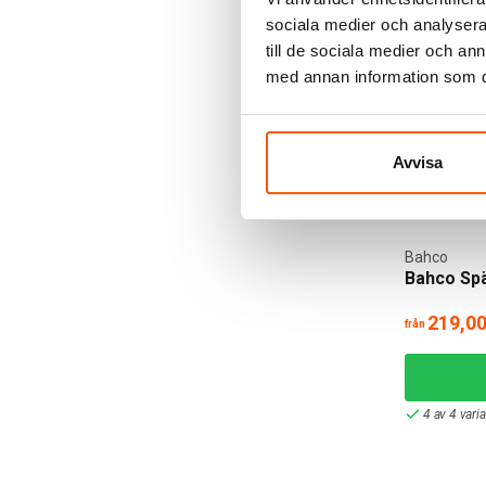
I webblager
sociala medier och analysera 
till de sociala medier och a
med annan information som du 
Avvisa
Bahco
Bahco Sp
219,00
från
4 av 4 vari