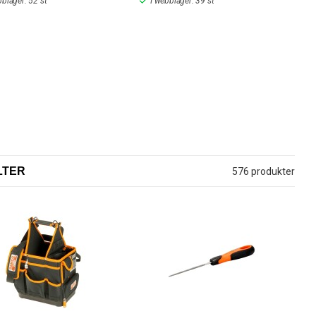
bblager: 52 st
I webblager: 39 st
LTER
576 produkter