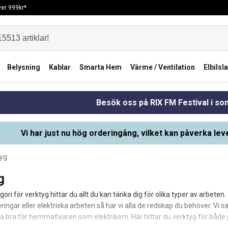
över 999kr*
Belysning
Kablar
Smarta Hem
Värme / Ventilation
Elbilsl
Besök oss på RIX FM Festival i s
Vi har just nu hög orderingång, vilket kan påverka lev
yg
g
egori för verktyg hittar du allt du kan tänka dig för olika typer av arb
ringar eller elektriska arbeten så har vi alla de redskap du behöver. Vi s
ka bra för hemmafixaren som elektrikern. Här hittar du verktyg för både