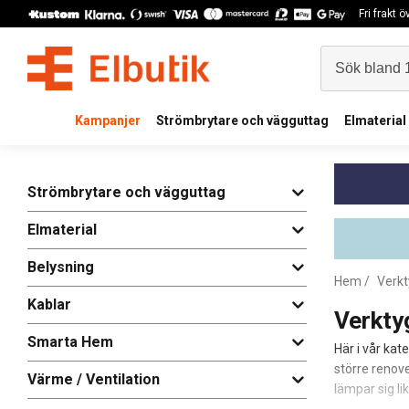
Fri frakt 
Kampanjer
Strömbrytare och vägguttag
Elmaterial
Strömbrytare och vägguttag
Elmaterial
Belysning
Hem
/
Verkt
Kablar
Verkty
Smarta Hem
Här i vår kat
större renove
Värme / Ventilation
lämpar sig li