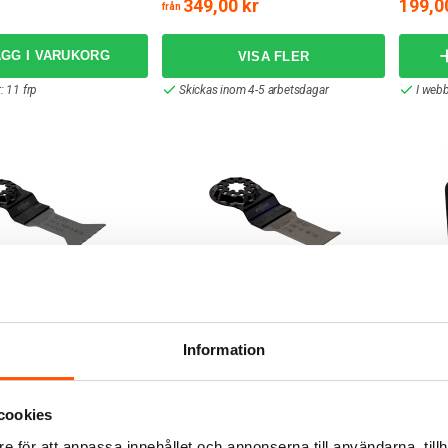
349,00 kr
199,0
från
ÄGG I VARUKORG
: 11 frp
Skickas inom 4-5 arbetsdagar
I webb
Bahco
Bahco
blad Multimaskin
Bahco Sågblad Multimaskin
Bahco
Information
35mm
SP/PZ
r
179,00 kr
999,0
cookies
ÄGG I VARUKORG
LÄGG I VARUKORG
e för att anpassa innehållet och annonserna till användarna, tillh