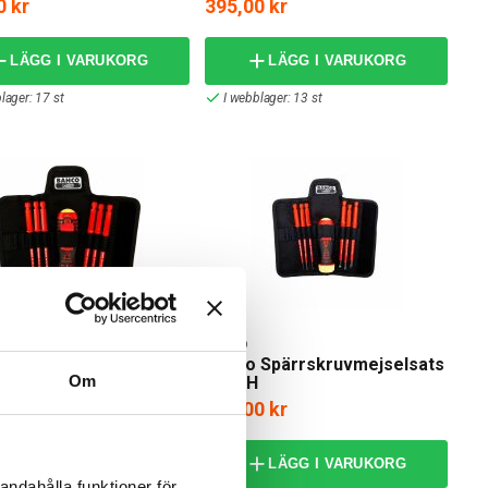
0 kr
395,00 kr
LÄGG I VARUKORG
LÄGG I VARUKORG
lager: 17 st
I webblager: 13 st
Bahco
 Spärrskruvmejselsats
Bahco Spärrskruvmejselsats
Om
SP/PH
0 kr
999,00 kr
LÄGG I VARUKORG
LÄGG I VARUKORG
andahålla funktioner för