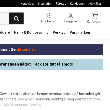
Kundklubb
Inspiration
Företag
Kundtjänst
Köpvillkor
Hitta butik
Logga in
Kundvagn
addare
Hem- & Kontorsmiljö
Verktyg
Varumärken
ommar. Se
datum här.
eranstiden något. Tack för ditt tålamod!
eten. Oavsett om du ska byta lampor hemma, snickra på bostaden, göra
äljer enbart verktyg och elektronik verktyg av hög kvalitet och som
 privatpersoner och företag.