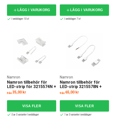
LÄGG I VARUKORG
LÄGG I VARUKORG
I webblager: 10 st
I webblager: 7 st
Namron
Namron
Namron tillbehör för
Namron tillbehör för
LED-strip för 3215574N +
LED-strip 3215578N +
3215575N
3215580N
35,00 kr
65,00 kr
från
från
5 av 5 varianter I webblager
1 av 3 varianter i webblager