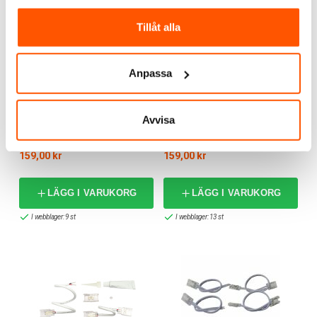
Tillåt alla
Anpassa
Namron
Namron
Avvisa
Namron Tillbehörskit till
Namron Tillbehörskit till
LEDstrip 5m RGBW IP20
LEDstrip 5m IP67
159,00 kr
159,00 kr
LÄGG I VARUKORG
LÄGG I VARUKORG
I webblager: 9 st
I webblager: 13 st