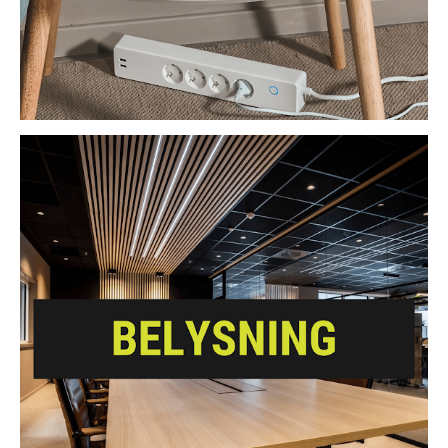
hem-lösningar. Företaget har tagit ett omfattande grepp om
utmaningarna och möjligheterna i den moderna bostaden,
och erbjuder produkter som är designade för att svara mot
de allt mer komplexa behoven hos dagens hushåll. Genom
att fokusera på användarvänlighet och ändamålsenlig design,
lyckas Namron att erbjuda en sömlös upplevelse där teknik
möter design på ett sätt som är både intuitivt och visuellt
tilltalande.
Bland Namrons mest uppskattade produkter finns smarta
LED-paneler, dimmers, strömbrytare, termostater, trådlösa
sensorer och rörelsedetektorer – alla med möjlighet till
automatisk styrning och programmering via app eller hubb.
Det innebär att du kan skapa personliga scenarier som
reglerar belysning, ventilation och uppvärmning med ett enda
knapptryck eller helt automatiskt. Namron gör det enkelt att
skapa ett intelligent och energieffektivt hem.
Förbindelsen mellan Design och Teknik