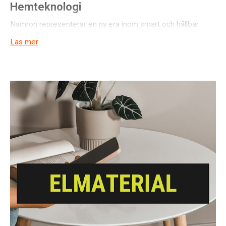
Hemteknologi
Namron representerar en ny era inom smart och hållbar
hemteknologi, där företagets norska rötter och starka
Läs mer
engagemang för miljön formar dess produkter och vision.
Sedan sin grundläggning 2007 har Namron etablerat sig som
en banbrytande kraft på den internationella marknaden, med
ett särskilt fokus på att erbjuda innovativa lösningar som
kombinerar funktionalitet med estetisk finesse. Genom att
integrera avancerade teknologier med minimalistisk
skandinavisk design, strävar Namron efter att erbjuda
konsumenterna en förbättrad livskvalitet, där tekniken inte
bara förenklar vardagen utan också agerar som en
förlängning av hemmets design.
En Innovativ Resa mot Smartare Hem
Namrons dedikation till innovation är tydlig i dess omfattande
produktportfölj, som omfattar allt från sofistikerad belysning
och intuitiva klimatkontrollsystem till helt integrerade smarta