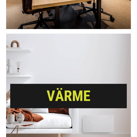
Namrons förmåga att kombinera skandinavisk design med
global tillverkningskompetens utgör grunden för dess
framgång. Med ett djupt förankrat värde i det norska
designarvet, tar Namrons produkter inspiration från
Skandinaviens naturliga skönhet och strävan efter
funktionalitet. Denna filosofi genomsyrar varje steg i
designprocessen, vilket resulterar i produkter som inte bara
är tekniskt avancerade utan också estetiskt tilltalande.
Namrons globala tillverkningsstrategi garanterar att dessa
designideal förblir tillgängliga och prisvärda för konsumenter
över hela världen.
Funktionella Lösningar för Hem och Projekt
Oavsett om du installerar belysning i en nybyggd villa,
uppgraderar ett fritidshus eller moderniserar ett större
projekt, erbjuder Namron el- och belysningslösningar som är
enkla att installera och integrera i både ny och befintlig
infrastruktur. Deras produkter möter behov inom allt från
energieffektiv allmänbelysning till avancerad klimatkontroll i