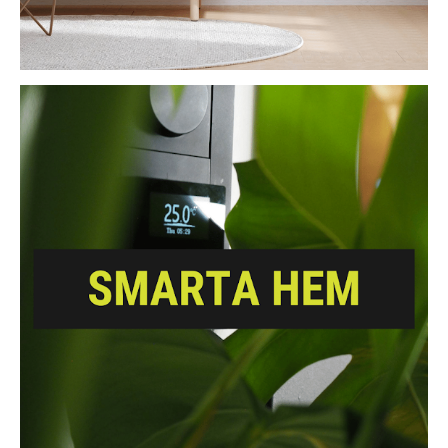
kombination med smart teknik – vilket gör dem till en naturlig
partner för både installatörer, byggare och medvetna
konsumenter.
Varför Välja Namron?
Att välja Namron är mer än ett enkelt köp; det är ett beslut
att engagera sig i en hållbar livsstil och främja en mer
ansvarsfull användning av teknologi i hemmet. Detta norska
märke står fast vid sina principer om att leverera
högprestandaprodukter som förenar praktisk användning
med en minskad miljöpåverkan. Genom att prioritera
innovationer som bidrar till energibesparing och långvarig
hållbarhet, erbjuder Namron lösningar som inte bara
uppfyller nutidens behov utan också tar hänsyn till
morgondagens utmaningar. Deras engagemang för att
använda miljövänliga material och främja återvinning
understryker en djupgående respekt för naturresurser och
strävan efter att minska koldioxidavtrycket. Namrons
dedikation till kvalitet säkerställer att varje produkt inte bara