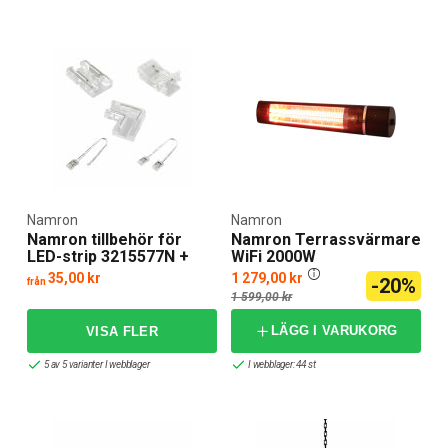
Namron
Namron
Namron tillbehör för
Namron Terrassvärmare
LED-strip 3215577N +
WiFi 2000W
3215579N +3215581N
35,00 kr
1 279,00 kr
-20%
från
1 599,00 kr
LÄGG I VARUKORG
5 av 5 varianter I webblager
I webblager: 44 st