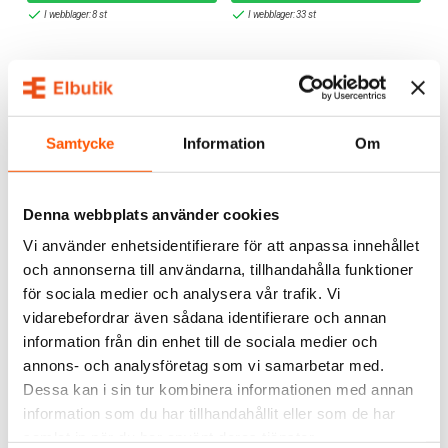
I webblager: 8 st
I webblager: 33 st
Samtycke
Information
Om
Denna webbplats använder cookies
Namron
Namron
Vi använder enhetsidentifierare för att anpassa innehållet
Namron Timer Dygn
Namron Tillbehörskit till
och annonserna till användarna, tillhandahålla funktioner
LEDstrip Flex TA
för sociala medier och analysera vår trafik. Vi
69,00 kr
159,00 kr
vidarebefordrar även sådana identifierare och annan
information från din enhet till de sociala medier och
LÄGG I VARUKORG
LÄGG I VARUKORG
annons- och analysföretag som vi samarbetar med.
I webblager: 12 st
I webblager: 13 st
Dessa kan i sin tur kombinera informationen med annan
information som du har tillhandahållit eller som de har
samlat in när du har använt deras tjänster.