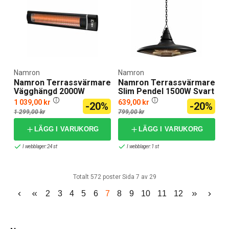
Namron
Namron
Namron Terrassvärmare
Namron Terrassvärmare
Vägghängd 2000W
Slim Pendel 1500W Svart
1 039,00 kr
639,00 kr
-20%
-20%
1 299,00 kr
799,00 kr
LÄGG I VARUKORG
LÄGG I VARUKORG
I webblager: 24 st
I webblager: 1 st
Totalt 572 poster Sida 7 av 29
2
3
4
5
6
7
8
9
10
11
12