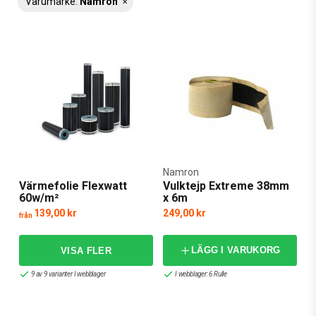
Varumärke:
Namron
Namron
Värmefolie Flexwatt
Vulktejp Extreme 38mm
60w/m²
x 6m
139,00 kr
249,00 kr
från
LÄGG I VARUKORG
9 av 9 varianter I webblager
I webblager: 6 Rulle