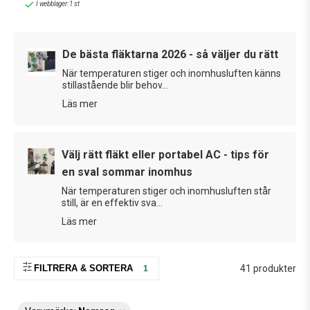
I webblager: 1 st
för användning. I vår kategori för imfria speglar kan du även hitta
spegelvärmare som förhindrar att spegeln immar igen när du
duschar.
De bästa fläktarna 2026 - så väljer du rätt
Oavsett vad du behöver inom värme och ventilation så kan du
När temperaturen stiger och inomhusluften känns
stillastående blir behov...
hitta allt på en och samma sida. Vi erbjuder marknadens största
sortiment, något som gör att du kan hitta och jämföra produkter
Läs mer
för att få tag på den som är billigast och är anpassad efter dina
eller ditt företags behov. Hör gärna av dig till oss om du har några
frågor, vi erbjuder alltid en god service och ställer mer än gärna
Välj rätt fläkt eller portabel AC - tips för
upp med vår expertis när du behöver det.
en sval sommar inomhus
När temperaturen stiger och inomhusluften står
still, är en effektiv sva...
Läs mer
FILTRERA & SORTERA
41 produkter
1