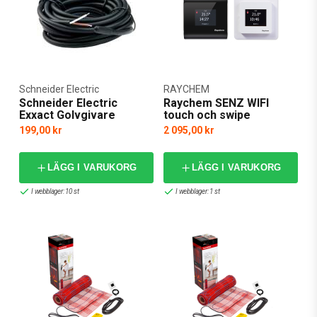
Schneider Electric
RAYCHEM
Schneider Electric
Raychem SENZ WIFI
Exxact Golvgivare
touch och swipe
Touchtermostat
golvvärmetermostat
199,00 kr
2 095,00 kr
LÄGG I VARUKORG
LÄGG I VARUKORG
I webblager: 10 st
I webblager: 1 st