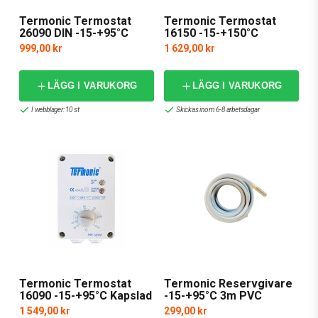
Termonic Termostat
Termonic Termostat
26090 DIN -15-+95°C
16150 -15-+150°C
Kapslad
999,00 kr
1 629,00 kr
LÄGG I VARUKORG
LÄGG I VARUKORG
I webblager: 10 st
Skickas inom 6-8 arbetsdagar
Termonic Termostat
Termonic Reservgivare
16090 -15-+95°C Kapslad
-15-+95°C 3m PVC
1 549,00 kr
299,00 kr