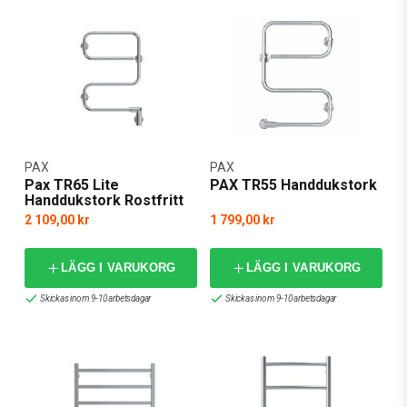
PAX
PAX
Pax TR65 Lite
PAX TR55 Handdukstork
Handdukstork Rostfritt
Stål
2 109,00 kr
1 799,00 kr
LÄGG I VARUKORG
LÄGG I VARUKORG
Skickas inom 9-10 arbetsdagar
Skickas inom 9-10 arbetsdagar