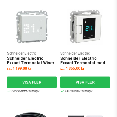
Schneider Electric
Schneider Electric
Schneider Electric
Schneider Electric
Exxact Termostat Wiser
Exxact Termostat med
Zigbee
touchdisplay
1 199,00 kr
1 355,00 kr
från
från
2 av 2 varianter I webblager
1 av 2 varianter i webblager