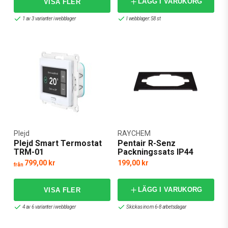
LÄGG I VARUKORG
1 av 3 varianter i webblager
I webblager: 58 st
Plejd
RAYCHEM
Plejd Smart Termostat
Pentair R-Senz
TRM-01
Packningssats IP44
799,00 kr
199,00 kr
från
LÄGG I VARUKORG
4 av 6 varianter i webblager
Skickas inom 6-8 arbetsdagar