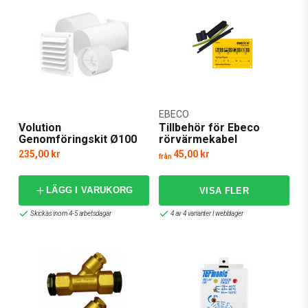
EBECO
Volution
Tillbehör för Ebeco
Genomföringskit Ø100
rörvärmekabel
235,00 kr
45,00 kr
från
LÄGG I VARUKORG
Skickas inom 4-5 arbetsdagar
4 av 4 varianter I webblager