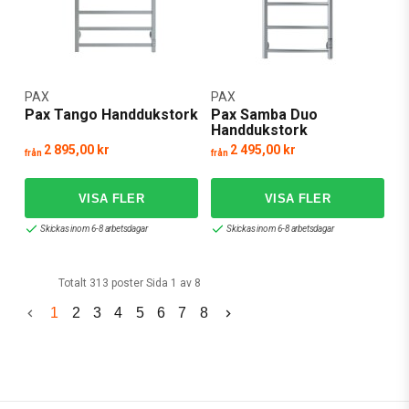
PAX
PAX
Pax Tango Handdukstork
Pax Samba Duo
Handdukstork
2 895,00 kr
2 495,00 kr
från
från
Skickas inom 6-8 arbetsdagar
Skickas inom 6-8 arbetsdagar
Totalt 313 poster Sida 1 av 8
1
2
3
4
5
6
7
8