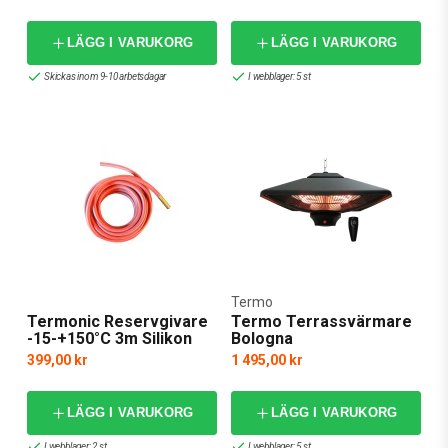
LÄGG I VARUKORG
LÄGG I VARUKORG
Skickas inom 9-10 arbetsdagar
I webblager: 5 st
Termo
Termonic Reservgivare
Termo Terrassvärmare
-15-+150°C 3m Silikon
Bologna
399,00 kr
1 495,00 kr
LÄGG I VARUKORG
LÄGG I VARUKORG
I webblager: 2 st
I webblager: 5 st