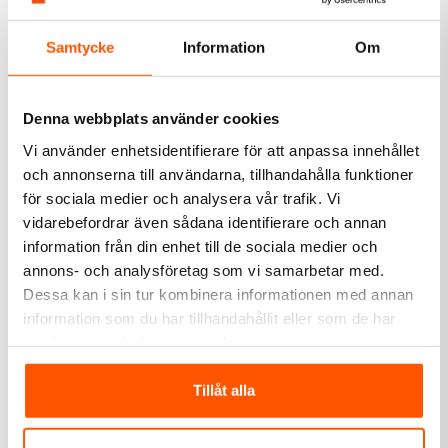
Tansun Quartzvärmare
Sensibo Sky AC
Sorrento Vit, 1500W
Styrenhet WiFi
Samtycke
Information
Om
3 185,00 kr
989,00 kr
LÄGG I VARUKORG
Denna webbplats använder cookies
I webblager: 1 st
Skickas inom 9-10 arbetsdagar
Vi använder enhetsidentifierare för att anpassa innehållet
och annonserna till användarna, tillhandahålla funktioner
för sociala medier och analysera vår trafik. Vi
vidarebefordrar även sådana identifierare och annan
information från din enhet till de sociala medier och
annons- och analysföretag som vi samarbetar med.
Dessa kan i sin tur kombinera informationen med annan
information som du har tillhandahållit eller som de har
samlat in när du har använt deras tjänster.
Schneider Electric
Schneider Electric
Schneider Electric Wiser
Schneider Electric Wiser
Tillåt alla
Värmestyrningskit
Radiatortermostat 3-
pack
3 455,00 kr
2 599,00 kr