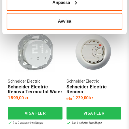
Anpassa
LÄGG I VARUKORG
LÄGG I VARUKORG
I webblager: 4 st
Skickas inom 4-5 arbetsdagar
Avvisa
Schneider Electric
Schneider Electric
Schneider Electric
Schneider Electric
Renova Termostat Wiser
Renova
Zigbee
Golvvärmetermostat
1 599,00 kr
1 229,00 kr
från
2 av 2 varianter I webblager
4 av 4 varianter I webblager