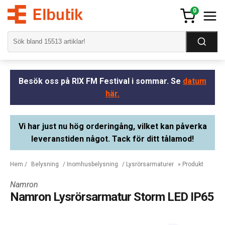
0
Besök oss på RIX FM Festival i sommar. Se
datum
här.
Vi har just nu hög orderingång, vilket kan påverka
leveranstiden något. Tack för ditt tålamod!
Hem
/
Belysning
/
Inomhusbelysning
/
Lysrörsarmaturer
» Produkt
Namron
Namron Lysrörsarmatur Storm LED IP65