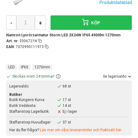
Produktdatablad
-
+
KÖP
Namron Lysrörsarmatur Storm LED 2X24W IP65 4900lm 1270mm
Art. nr:
3306721N
EAN:
7070990111973
LED
IP65
1270mm
Skickas inom 24 timmar!
Se lagersaldo
Lagersaldo:
68 st
Butiker
Butik Kungens Kurva:
17 st
Butik Veddesta:
14 st
Staffanstorp Lagerbutik:
Ej i lager
Staffanstorp Huvudlager:
37 st
Har du fler frågor?
Läs mer om våra leveranstider och fraktsätt här.