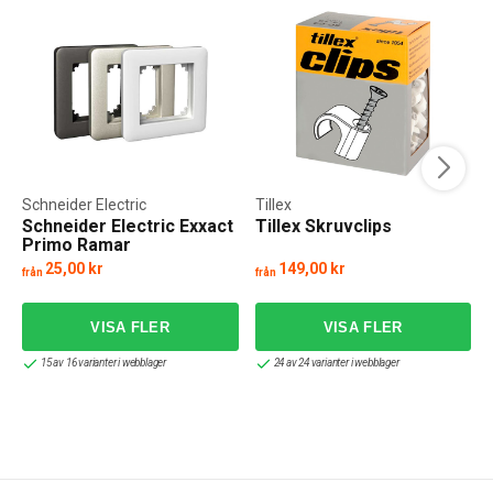
Schneider Electric
Tillex
Schneider Electric Exxact
Tillex Skruvclips
Primo Ramar
25,00 kr
149,00 kr
från
från
f
15 av 16 varianter i webblager
24 av 24 varianter i webblager