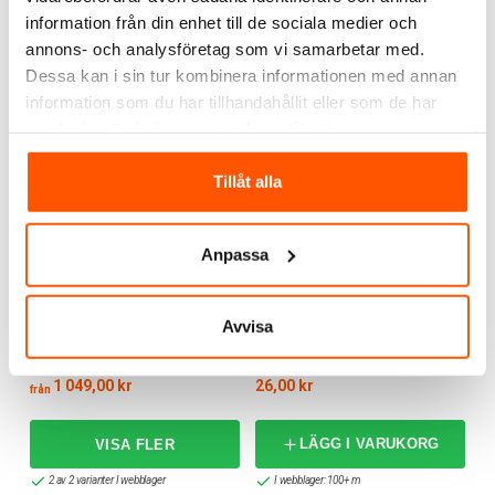
information från din enhet till de sociala medier och
annons- och analysföretag som vi samarbetar med.
RELATERADE PRODUKTER
Dessa kan i sin tur kombinera informationen med annan
information som du har tillhandahållit eller som de har
samlat in när du har använt deras tjänster.
Tillåt alla
Anpassa
Malmbergs
Amokabel
Avvisa
EXLQ Installationskabel
AmoPro EXLQ 3G1,5
50m
Löpmeter
1 049,00 kr
26,00 kr
från
LÄGG I VARUKORG
2 av 2 varianter I webblager
I webblager: 100+ m