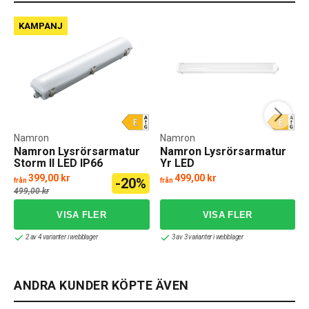
KAMPANJ
Namron
Namron
Namron Lysrörsarmatur
Namron Lysrörsarmatur
Storm II LED IP66
Yr LED
399,00 kr
499,00 kr
-20%
från
från
f
499,00 kr
2 av 4 varianter i webblager
3 av 3 varianter i webblager
ANDRA KUNDER KÖPTE ÄVEN