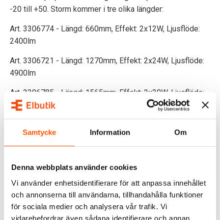
-20 till +50. Storm kommer i tre olika längder:
Art. 3306774 - Längd: 660mm, Effekt: 2x12W, Ljusflöde:
2400lm
Art. 3306721 - Längd: 1270mm, Effekt: 2x24W, Ljusflöde:
4900lm
Art. 3306785 - Längd: 1565mm, Effekt: 2x30W, Ljusflöde:
6000lm
Samtycke
Information
Om
SPECIFIKATIONER
Denna webbplats använder cookies
DOKUMENT
Vi använder enhetsidentifierare för att anpassa innehållet
OMDÖMEN
och annonserna till användarna, tillhandahålla funktioner
för sociala medier och analysera vår trafik. Vi
FRÅGOR & SVAR
vidarebefordrar även sådana identifierare och annan