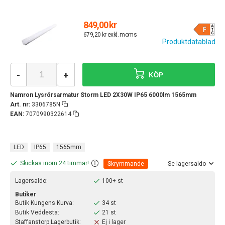
849,00 kr
679,20 kr exkl. moms
Produktdatablad
-
+
KÖP
Namron Lysrörsarmatur Storm LED 2X30W IP65 6000lm 1565mm
Art. nr:
3306785N
EAN:
7070990322614
LED
IP65
1565mm
Skickas inom 24 timmar!
Skrymmande
Se lagersaldo
Lagersaldo:
100+ st
Butiker
Butik Kungens Kurva:
34 st
Butik Veddesta:
21 st
Staffanstorp Lagerbutik:
Ej i lager