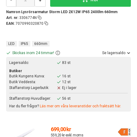
Namron Lysrörsarmatur Storm LED 2X12W IP65 2400lm 660mm
Art. nr:
3306774N
EAN:
7070990320870
LED
IP65
660mm
Skickas inom 24 timmar!
Se lagersaldo
Lagersaldo:
83 st
Butiker
Butik Kungens Kurva:
16 st
Butik Veddesta:
12 st
Staffanstorp Lagerbutik:
Ej i lager
Staffanstorp Huvudlager:
56 st
Har du fler frågor?
Läs mer om våra leveranstider och fraktsätt här.
699,00 kr
559,20 kr exkl. moms