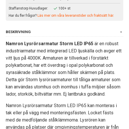
Staffanstorp Huvudlager:
100+ st
Har du fler frågor?
Läs mer om våra leveranstider och fraktsätt här.
BESKRIVNING
Namron Lysrörsarmatur Storm LED IP65
är en robust
industriarmatur med integrerad LED ljuskälla och avger ett
vitt ljus på 4000K. Armaturen är tillverkad i förstärkt
polykarbonat, har ett överdrag i opal polykarbonat och
syrasäkrade stålklämmor som håller skärmen på plats.
Detta gör Storm lysrörsarmaturer till tåliga armaturer som
kan användas utomhus och inomhus i tuffa miljöer såsom
lador, storkök, biltvättar mm. Ej lantbruks godkänd.
Namron Lysrörsarmatur Storm LED IP65 kan monteras i
tak eller på vägg med monteringsfästen. Locket fästs
med de medföljande stålklämmorna. Lysrören kan
användas på platser där omgivningstemperaturen är från