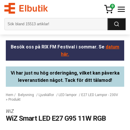
0
Besök oss på RIX FM Festival i sommar. Se
datum
här.
Vi har just nu hög orderingång, vilket kan påverka
leveranstiden något. Tack för ditt tålamod!
Hem
/
Belysning
/
Ljuskällor
/
LED lampor
/
E27 LED Lampor - 230V
» Produkt
WiZ
WiZ Smart LED E27 G95 11W RGB