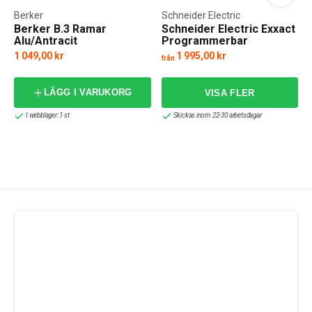
Berker
Schneider Electric
Berker B.3 Ramar
Schneider Electric Exxact
Alu/Antracit
Programmerbar
Termostat 2-pol
1 049,00 kr
1 995,00 kr
från
LÄGG I VARUKORG
I webblager: 1 st
Skickas inom 22-30 arbetsdagar