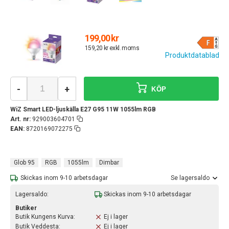
199,00 kr
159,20 kr exkl. moms
Produktdatablad
-
+
KÖP
WiZ Smart LED-ljuskälla E27 G95 11W 1055lm RGB
Art. nr:
929003604701
EAN:
8720169072275
Glob 95
RGB
1055lm
Dimbar
Skickas inom 9-10 arbetsdagar
Se lagersaldo
Lagersaldo:
Skickas inom 9-10 arbetsdagar
Butiker
Butik Kungens Kurva:
Ej i lager
Butik Veddesta:
Ej i lager