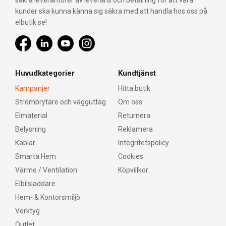
säkra leverantörer av leverans och betalning för att våra
kunder ska kunna känna sig säkra med att handla hos oss på
elbutik.se!
Huvudkategorier
Kundtjänst
Kampanjer
Hitta butik
Strömbrytare och vägguttag
Om oss
Elmaterial
Returnera
Belysning
Reklamera
Kablar
Integritetspolicy
Smarta Hem
Cookies
Värme / Ventilation
Köpvillkor
Elbilsladdare
Hem- & Kontorsmiljö
Verktyg
Outlet