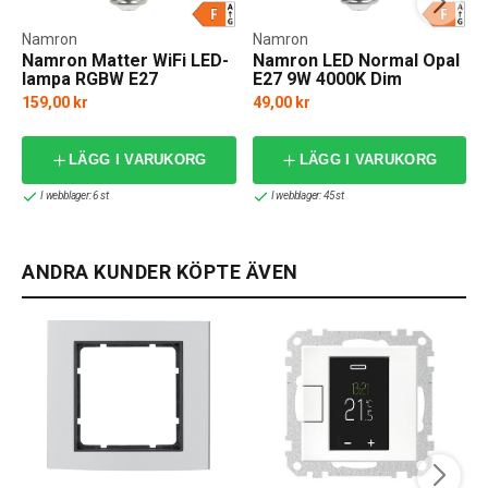
Namron
Namron
Namron Matter WiFi LED-
Namron LED Normal Opal
lampa RGBW E27
E27 9W 4000K Dim
159,00 kr
49,00 kr
LÄGG I VARUKORG
LÄGG I VARUKORG
I webblager: 6 st
I webblager: 45 st
ANDRA KUNDER KÖPTE ÄVEN