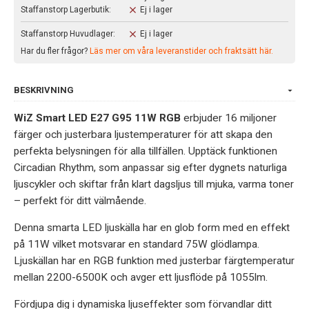
Staffanstorp Lagerbutik:
Ej i lager
Staffanstorp Huvudlager:
Ej i lager
Har du fler frågor?
Läs mer om våra leveranstider och fraktsätt här.
BESKRIVNING
WiZ Smart LED E27 G95 11W RGB
erbjuder 16 miljoner
färger och justerbara ljustemperaturer för att skapa den
perfekta belysningen för alla tillfällen. Upptäck funktionen
Circadian Rhythm, som anpassar sig efter dygnets naturliga
ljuscykler och skiftar från klart dagsljus till mjuka, varma toner
– perfekt för ditt välmående.
Denna smarta LED ljuskälla har en glob form med en effekt
på 11W vilket motsvarar en standard 75W glödlampa.
Ljuskällan har en RGB funktion med justerbar färgtemperatur
mellan 2200-6500K och avger ett ljusflöde på 1055lm.
Fördjupa dig i dynamiska ljuseffekter som förvandlar ditt