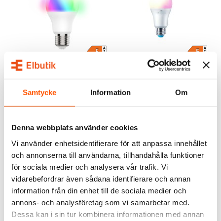
Namron
WiZ
Namron ZigBee LED E27
Wi-Fi BLE 40W E27 RGB
9,5W RGBW 1800-6500K
Dim
269,00 kr
149,00 kr
Samtycke
Information
Om
LÄGG I VARUKORG
LÄGG I VARUKORG
Denna webbplats använder cookies
I webblager: 10 st
I webblager: 5 st
Vi använder enhetsidentifierare för att anpassa innehållet
och annonserna till användarna, tillhandahålla funktioner
för sociala medier och analysera vår trafik. Vi
vidarebefordrar även sådana identifierare och annan
information från din enhet till de sociala medier och
annons- och analysföretag som vi samarbetar med.
Dessa kan i sin tur kombinera informationen med annan