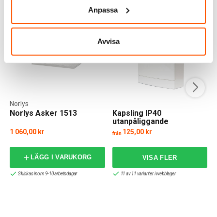
Anpassa
Avvisa
Norlys
Norlys Asker 1513
Kapsling IP40
utanpåliggande
1 060,00 kr
125,00 kr
från
LÄGG I VARUKORG
Skickas inom 9-10 arbetsdagar
11 av 11 varianter i webblager