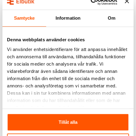
ALTERNATIVA PRODUKTER
Samtycke
Information
Om
Denna webbplats använder cookies
Vi använder enhetsidentifierare för att anpassa innehållet
och annonserna till användarna, tillhandahålla funktioner
för sociala medier och analysera vår trafik. Vi
Hager
vidarebefordrar även sådana identifierare och annan
Hager Matarkanal LF
Hager Grundprofil BRP
information från din enhet till de sociala medier och
40x60 Vit 2m
65x130 Vit
annons- och analysföretag som vi samarbetar med.
339,00 kr
979,00 kr
f
Dessa kan i sin tur kombinera informationen med annan
information som du har tillhandahållit eller som de har
LÄGG I VARUKORG
LÄGG I VARUKORG
samlat in när du har använt deras tjänster.
I webblager: 24 st
I webblager: 2 st
Tillåt alla
ANDRA KUNDER KÖPTE ÄVEN