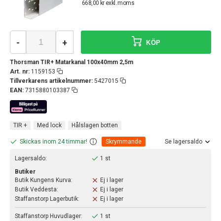
668,00 kr exkl. moms
-
+
KÖP
Thorsman TIR+ Matarkanal 100x40mm 2,5m
Art. nr:
1159153
Tillverkarens artikelnummer:
5427015
EAN:
7315880103387
TIR +
Med lock
Hålslagen botten
Skickas inom 24 timmar!
Skrymmande
Se lagersaldo
Lagersaldo:
1 st
Butiker
Butik Kungens Kurva:
Ej i lager
Butik Veddesta:
Ej i lager
Staffanstorp Lagerbutik:
Ej i lager
Staffanstorp Huvudlager:
1 st