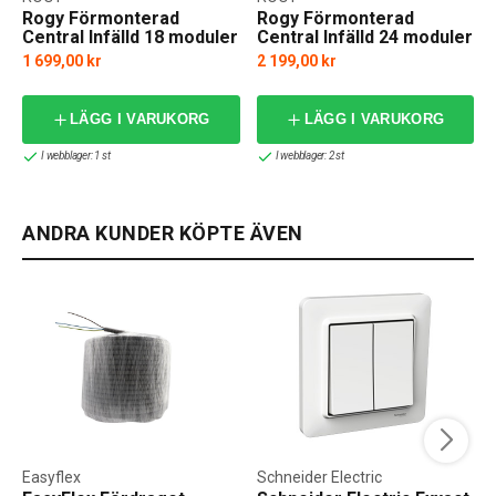
Rogy Förmonterad
Rogy Förmonterad
Central Infälld 18 moduler
Central Infälld 24 moduler
IP65
IP40
1 699,00 kr
2 199,00 kr
LÄGG I VARUKORG
LÄGG I VARUKORG
I webblager: 1 st
I webblager: 2 st
ANDRA KUNDER KÖPTE ÄVEN
Easyflex
Schneider Electric