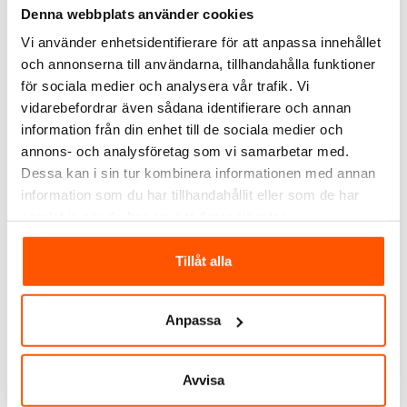
Denna webbplats använder cookies
Vi använder enhetsidentifierare för att anpassa innehållet
och annonserna till användarna, tillhandahålla funktioner
ROGY
ROGY
för sociala medier och analysera vår trafik. Vi
Rogy Förmonterad
Rogy Förmonterad
vidarebefordrar även sådana identifierare och annan
Central 1-radig 18
Central 2-radig 24
moduler IP65
moduler IP65
information från din enhet till de sociala medier och
2 399,00 kr
2 399,00 kr
annons- och analysföretag som vi samarbetar med.
Dessa kan i sin tur kombinera informationen med annan
LÄGG I VARUKORG
LÄGG I VARUKORG
information som du har tillhandahållit eller som de har
Skickas inom 30-90 arbetsdagar
Skickas inom 30-90 arbetsdagar
samlat in när du har använt deras tjänster.
Tillåt alla
Anpassa
Avvisa
ROGY
ROGY