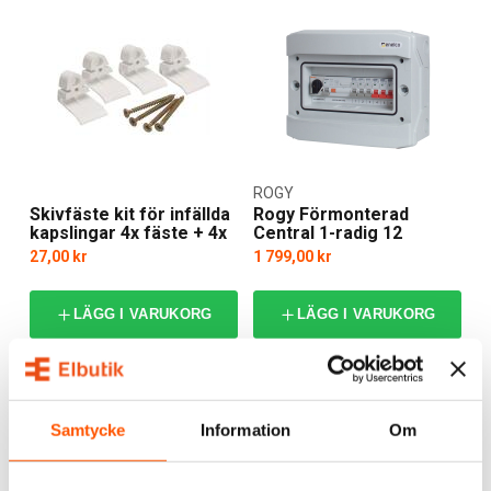
ROGY
Skivfäste kit för infällda
Rogy Förmonterad
kapslingar 4x fäste + 4x
Central 1-radig 12
skruv
moduler IP65
27,00 kr
1 799,00 kr
LÄGG I VARUKORG
LÄGG I VARUKORG
I webblager: 10 st
Skickas inom 30-90 arbetsdagar
Samtycke
Information
Om