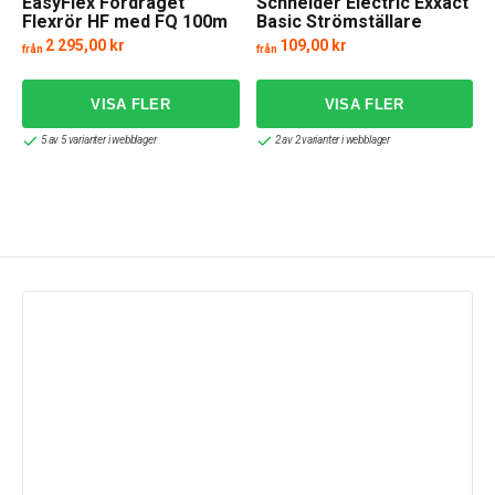
EasyFlex Fördraget
Schneider Electric Exxact
Flexrör HF med FQ 100m
Basic Strömställare
komplett
2 295,00 kr
109,00 kr
från
från
f
5 av 5 varianter i webblager
2 av 2 varianter i webblager