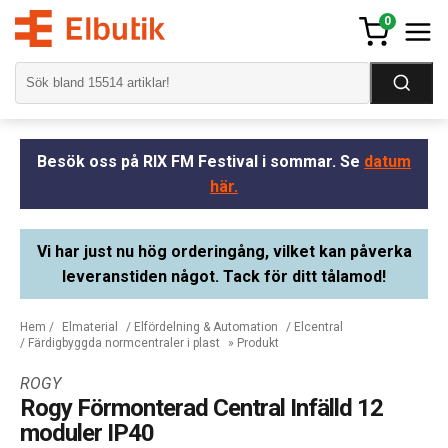
0
Besök oss på RIX FM Festival i sommar. Se
datum
här.
Vi har just nu hög orderingång, vilket kan påverka
leveranstiden något. Tack för ditt tålamod!
Hem
/
Elmaterial
/
Elfördelning & Automation
/
Elcentral
/
Färdigbyggda normcentraler i plast
» Produkt
ROGY
Rogy Förmonterad Central Infälld 12
moduler IP40