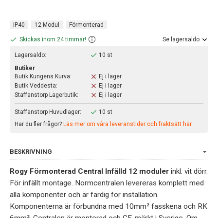
IP40
12 Modul
Förmonterad
Skickas inom 24 timmar!
Se lagersaldo
Lagersaldo:
10 st
Butiker
Butik Kungens Kurva:
Ej i lager
Butik Veddesta:
Ej i lager
Staffanstorp Lagerbutik:
Ej i lager
Staffanstorp Huvudlager:
10 st
Har du fler frågor?
Läs mer om våra leveranstider och fraktsätt här.
BESKRIVNING
Rogy Förmonterad Central Infälld 12 moduler
inkl. vit dörr.
För infällt montage. Normcentralen levereras komplett med
alla komponenter och är färdig för installation.
Komponenterna är förbundna med 10mm² fasskena och RK
6mm². Centralen är monterad och CE-märkt i Sverige. Om