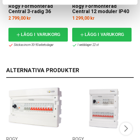
Rogy Förmonterad
Rogy Förmonterad
Central 3-radig 36
Central 12 moduler IP40
moduler IP65
2 799,00 kr
1 299,00 kr
LÄGG I VARUKORG
LÄGG I VARUKORG
Skickas inom 30-90 arbetsdagar
I webblager: 22 st
ALTERNATIVA PRODUKTER
ROGY
ROGY