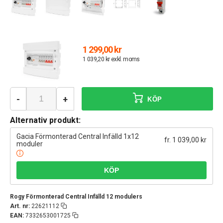
1 299,00 kr
1 039,20 kr exkl. moms
-
+
KÖP
Alternativ produkt:
Gacia Förmonterad Central Infälld 1x12
fr. 1 039,00 kr
moduler
Rogy Förmonterad Central Infälld 12 modulers
Art. nr:
22621112
EAN:
7332653001725