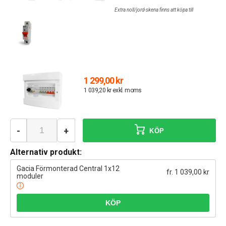
Extra noll/jord-skena finns att köpa till
1 299,00 kr
1 039,20 kr exkl. moms
-
+
KÖP
Alternativ produkt:
Gacia Förmonterad Central 1x12
fr. 1 039,00 kr
moduler