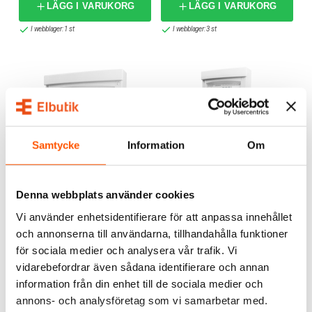
LÄGG I VARUKORG
LÄGG I VARUKORG
I webblager: 1 st
I webblager: 3 st
Samtycke
Information
Om
ROGY
ROGY
Rogy Förmonterad
Rogy Förmonterad
Denna webbplats använder cookies
Central 36 moduler IP40
Central 36 moduler IP40
Vi använder enhetsidentifierare för att anpassa innehållet
2 199,00 kr
2 095,00 kr
och annonserna till användarna, tillhandahålla funktioner
för sociala medier och analysera vår trafik. Vi
LÄGG I VARUKORG
LÄGG I VARUKORG
vidarebefordrar även sådana identifierare och annan
Skickas inom 30-90 arbetsdagar
Skickas inom 30-90 arbetsdagar
information från din enhet till de sociala medier och
annons- och analysföretag som vi samarbetar med.