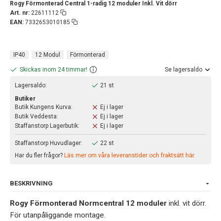
Rogy Förmonterad Central 1-radig 12 moduler Inkl. Vit dörr
Art. nr:
22611112
EAN:
7332653010185
IP40
12 Modul
Förmonterad
Skickas inom 24 timmar!
Se lagersaldo
Lagersaldo:
21 st
Butiker
Butik Kungens Kurva:
Ej i lager
Butik Veddesta:
Ej i lager
Staffanstorp Lagerbutik:
Ej i lager
Staffanstorp Huvudlager:
22 st
Har du fler frågor?
Läs mer om våra leveranstider och fraktsätt här.
BESKRIVNING
Rogy Förmonterad Normcentral 12 moduler
inkl. vit dörr.
För utanpåliggande montage.