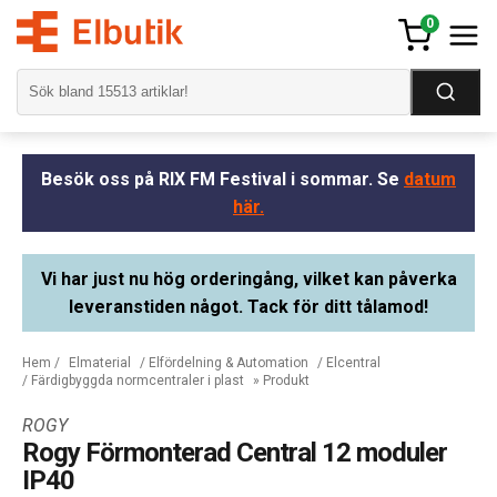
0
Besök oss på RIX FM Festival i sommar. Se
datum
här.
Vi har just nu hög orderingång, vilket kan påverka
leveranstiden något. Tack för ditt tålamod!
Hem
/
Elmaterial
/
Elfördelning & Automation
/
Elcentral
/
Färdigbyggda normcentraler i plast
» Produkt
ROGY
Rogy Förmonterad Central 12 moduler
IP40