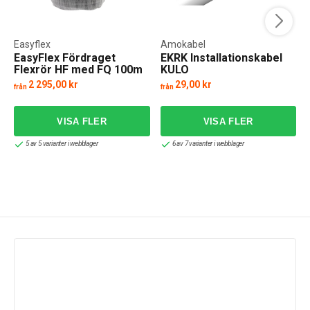
Easyflex
Amokabel
EasyFlex Fördraget
EKRK Installationskabel
Flexrör HF med FQ 100m
KULO
2 295,00 kr
29,00 kr
från
från
5 av 5 varianter i webblager
6 av 7 varianter i webblager