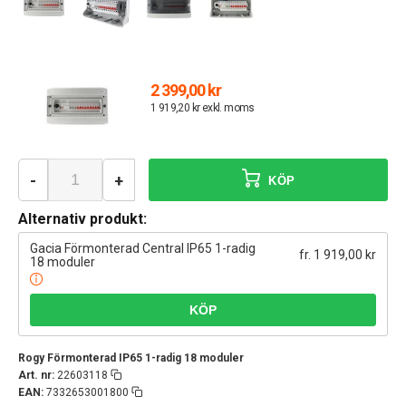
2 399,00 kr
1 919,20 kr exkl. moms
-
+
KÖP
Alternativ produkt:
Gacia Förmonterad Central IP65 1-radig
fr. 1 919,00 kr
18 moduler
Rogy Förmonterad IP65 1-radig 18 moduler
Art. nr:
22603118
EAN:
7332653001800