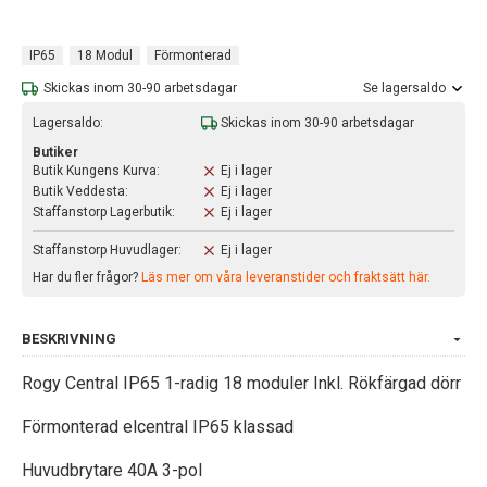
IP65
18 Modul
Förmonterad
Skickas inom 30-90 arbetsdagar
Se lagersaldo
Lagersaldo:
Skickas inom 30-90 arbetsdagar
Butiker
Butik Kungens Kurva:
Ej i lager
Butik Veddesta:
Ej i lager
Staffanstorp Lagerbutik:
Ej i lager
Staffanstorp Huvudlager:
Ej i lager
Har du fler frågor?
Läs mer om våra leveranstider och fraktsätt här.
BESKRIVNING
Rogy Central IP65 1-radig 18 moduler Inkl. Rökfärgad dörr
Förmonterad elcentral IP65 klassad
Huvudbrytare 40A 3-pol