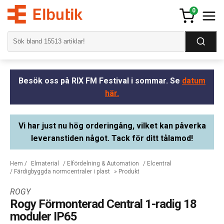
0
Besök oss på RIX FM Festival i sommar. Se
datum
här.
Vi har just nu hög orderingång, vilket kan påverka
leveranstiden något. Tack för ditt tålamod!
Hem
/
Elmaterial
/
Elfördelning & Automation
/
Elcentral
/
Färdigbyggda normcentraler i plast
» Produkt
ROGY
Rogy Förmonterad Central 1-radig 18
moduler IP65