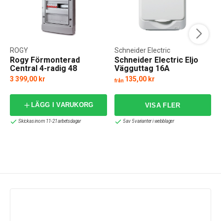
ROGY
Schneider Electric
Rogy Förmonterad
Schneider Electric Eljo
Central 4-radig 48
Vägguttag 16A
moduler IP65
3 399,00 kr
135,00 kr
från
f
LÄGG I VARUKORG
Skickas inom 11-21 arbetsdagar
5 av 5 varianter i webblager