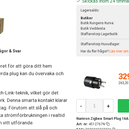
Skickas inom 24 timma
Lagersaldo:
Butiker
Butik Kungens Kurva:
Butik Veddesta:
Staffanstorp Lagerbutik:
Staffanstorp Huvudlager:
ågor & Svar
Har du fler frågor?
Läs mer om v
öret för att göra ditt hem
yrda plug kan du övervaka och
329
263,20
Link-teknik, vilket gör det
erk. Denna smarta kontakt klarar
-
+
tag. Förutom att slå på och
a strömförbrukningen i realtid
Namron Zigbee Smart Plug 16A 
 vitt utförande.
Art. nr:
4512767N