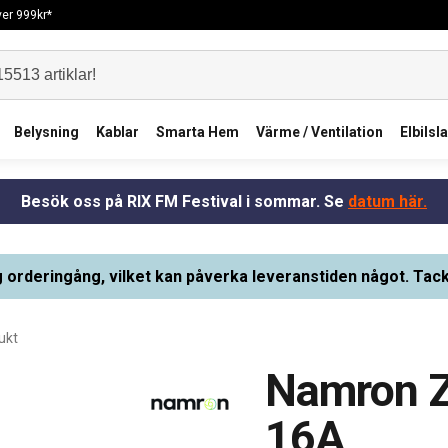
över 999kr*
Belysning
Kablar
Smarta Hem
Värme / Ventilation
Elbilsl
Besök oss på RIX FM Festival i sommar. Se
datum här.
g orderingång, vilket kan påverka leveranstiden något. Tack
ukt
Namron Z
16A