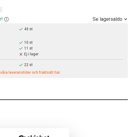
A
Se lagersaldo
r!
43 st
10 st
11 st
Ej i lager
22 st
åra leveranstider och fraktsätt här.