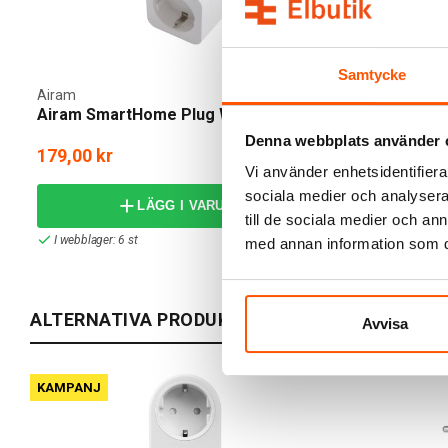
Samtycke
Airam
Plejd
Airam SmartHome Plug WiFi
Plejd Smart
Denna webbplats använder 
179,00 kr
265,00 kr
Vi använder enhetsidentifierar
sociala medier och analysera 
LÄGG I VARUKORG
till de sociala medier och a
I webblager: 6 st
I webblager: 1
med annan information som du 
ALTERNATIVA PRODUKTER
Avvisa
KAMPANJ