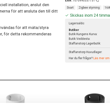
EAN:
7070990337731
ll installation, anslut den
Svart
Zigbee styrning
16
nerna för att ansluta den till ditt
Skickas inom 24 timma
Lagersaldo:
nvändas för att mäta/styra
Butiker
ter, för detta rekommenderas
Butik Kungens Kurva:
Butik Veddesta:
Staffanstorp Lagerbutik:
Staffanstorp Huvudlager:
Har du fler frågor?
Läs mer om v