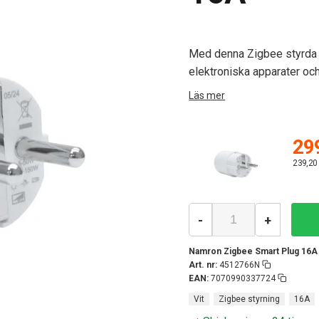
Med denna Zigbee styrda s
elektroniska apparater oc
Läs mer
299
239,20
-
+
Namron Zigbee Smart Plug 16A 
Art. nr:
4512766N
EAN:
7070990337724
Vit
Zigbee styrning
16A