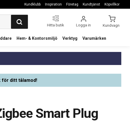
Kundklubb
Inspiration
Företag
Kundtjänst
Köpvillkor
Hitta butik
Logga in
Kundvagn
addare
Hem- & Kontorsmiljö
Verktyg
Varumärken
 för ditt tålamod!
igbee Smart Plug