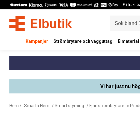
Fri frakt 
Kampanjer
Strömbrytare och vägguttag
Elmaterial
Vi har just nu hö
Hem
/
Smarta Hem
/
Smart styrning
/
Fjärrströmbrytare
» Prod