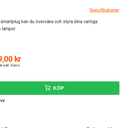
Specifikationer
martplug kan du övervaka och styra dina vanliga
h lampor.
,00 kr
 kr exkl. moms
KÖP
Vit