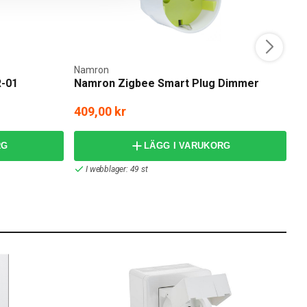
Namron
Pl
R-01
Namron Zigbee Smart Plug Dimmer
P
409,00 kr
3
RG
LÄGG I VARUKORG
I webblager: 49 st