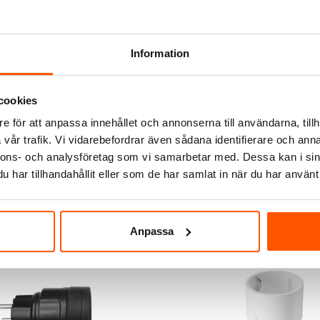
Information
Plejd
 Plug On/Off SPR-01
Plejd Smart Plug On/Off SP
cookies
335,00 kr
e för att anpassa innehållet och annonserna till användarna, tillh
vår trafik. Vi vidarebefordrar även sådana identifierare och anna
LÄGG I VARUKORG
LÄGG I VARUKO
nnons- och analysföretag som vi samarbetar med. Dessa kan i sin
00+ st
I webblager: 100+ st
har tillhandahållit eller som de har samlat in när du har använt 
Anpassa