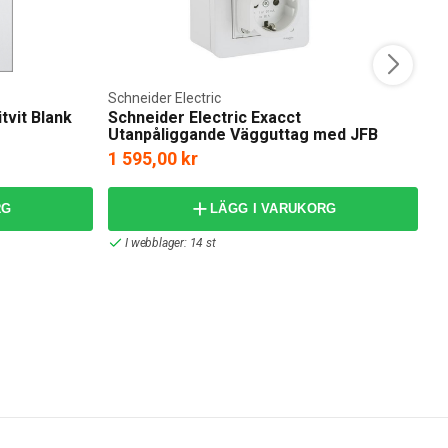
Schneider Electric
M
tvit Blank
Schneider Electric Exacct
M
Utanpåliggande Vägguttag med JFB
1 595,00 kr
3
RG
LÄGG I VARUKORG
I webblager: 14 st