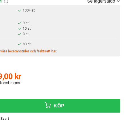
Se lagersaldo
r!
100+ st
9 st
10 st
3 st
83 st
åra leveranstider och fraktsätt här.
,00 kr
 kr exkl. moms
KÖP
Svart