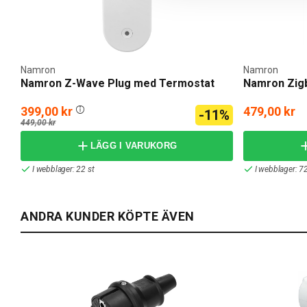
Namron
Namron
Namron Z-Wave Plug med Termostat
Namron Zigb
399,00 kr
479,00 kr
-11%
449,00 kr
LÄGG I VARUKORG
I webblager: 22 st
I webblager: 72
ANDRA KUNDER KÖPTE ÄVEN