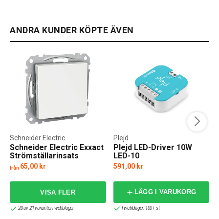
ANDRA KUNDER KÖPTE ÄVEN
Schneider Electric
Plejd
Schneider Electric Exxact
Plejd LED-Driver 10W
Strömställarinsats
LED-10
65,00 kr
591,00 kr
från
f
LÄGG I VARUKORG
20 av 21 varianter i webblager
I webblager: 100+ st