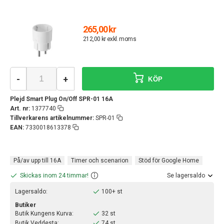
265,00 kr
212,00 kr exkl. moms
-
+
KÖP
Plejd Smart Plug On/Off SPR-01 16A
Art. nr:
1377740
Tillverkarens artikelnummer:
SPR-01
EAN:
7330018613378
På/av upp till 16A
Timer och scenarion
Stöd för Google Home
Skickas inom 24 timmar!
Se lagersaldo
Lagersaldo:
100+ st
Butiker
Butik Kungens Kurva:
32 st
Butik Veddesta:
74 st