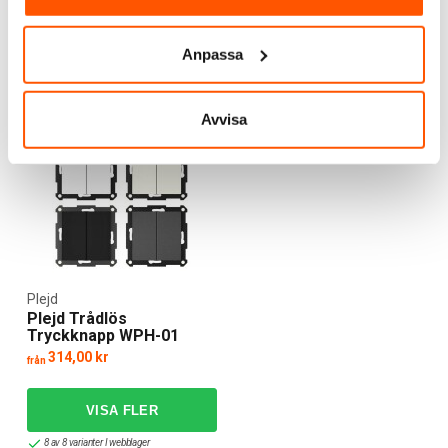
LÄGG I VARUKORG
LÄGG I VARUKORG
Anpassa
I webblager: 100+ st
I webblager: 100+ st
Avvisa
Plejd
Plejd Trådlös
Tryckknapp WPH-01
314,00 kr
från
8 av 8 varianter I webblager