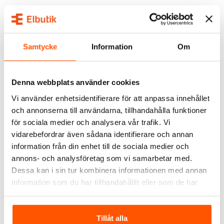
Plejd
Airam
Plejd Smart Plug Dimmer
Airam SmartHome Plug
SPD-01
WiFi
245,00 kr
179,00 kr
Samtycke
Information
Om
LÄGG I VARUKORG
LÄGG I VARUKORG
Denna webbplats använder cookies
I webblager: 100+ st
I webblager: 6 st
Vi använder enhetsidentifierare för att anpassa innehållet
och annonserna till användarna, tillhandahålla funktioner
för sociala medier och analysera vår trafik. Vi
vidarebefordrar även sådana identifierare och annan
information från din enhet till de sociala medier och
annons- och analysföretag som vi samarbetar med.
Dessa kan i sin tur kombinera informationen med annan
information som du har tillhandahållit eller som de har
Plejd
Plejd
samlat in när du har använt deras tjänster.
Plejd Smart Plug On/Off
Plejd Gateway GWY-01-A
SPR-01-BL
Tillåt alla
335,00 kr
768,00 kr