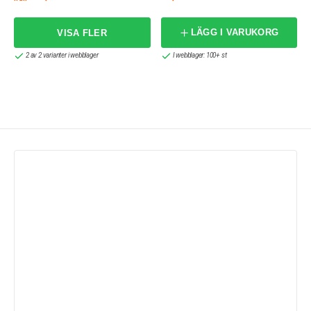
LÄGG I VARUKORG
2 av 2 varianter i webblager
I webblager: 100+ st