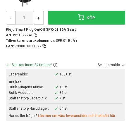
-
+
KÖP
Plejd Smart Plug On/Off SPR-01 16A Svart
Art. nr:
1377741
Tillverkarens artikelnummer:
SPR-01-BL
EAN:
7330018011327
Skickas inom 24 timmar!
Se lagersaldo
Lagersaldo:
100+ st
Butiker
Butik Kungens Kurva:
18 st
Butik Veddesta:
35 st
Staffanstorp Lagerbutik:
7 st
Staffanstorp Huvudlager:
64 st
Har du fler frågor?
Läs mer om våra leveranstider och fraktsätt här.