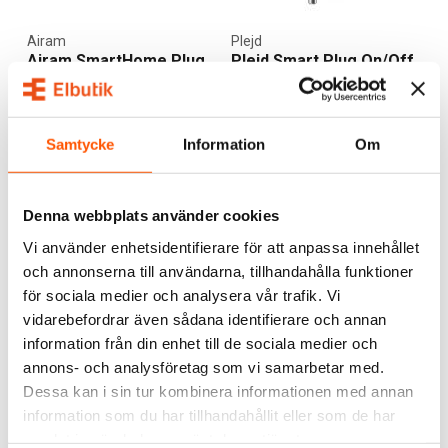
Airam
Plejd
Airam SmartHome Plug
Plejd Smart Plug On/Off
WiFi
SPR-01
179,00 kr
265,00 kr
Samtycke
Information
Om
LÄGG I VARUKORG
LÄGG I VARUKORG
I webblager: 6 st
I webblager: 100+ st
Denna webbplats använder cookies
Vi använder enhetsidentifierare för att anpassa innehållet
och annonserna till användarna, tillhandahålla funktioner
för sociala medier och analysera vår trafik. Vi
vidarebefordrar även sådana identifierare och annan
information från din enhet till de sociala medier och
annons- och analysföretag som vi samarbetar med.
Dessa kan i sin tur kombinera informationen med annan
Namron
Plejd
information som du har tillhandahållit eller som de har
Namron Zigbee Smart
Plejd Gateway GWY-01-A
Plug 16A
samlat in när du har använt deras tjänster.