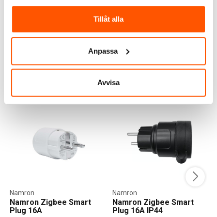
299,00 kr
768,00 kr
från
Tillåt alla
LÄGG I VARUKORG
2 av 2 varianter I webblager
I webblager: 100+ st
Anpassa
Avvisa
ALTERNATIVA PRODUKTER
Namron
Namron
Namron Zigbee Smart
Namron Zigbee Smart
Plug 16A
Plug 16A IP44