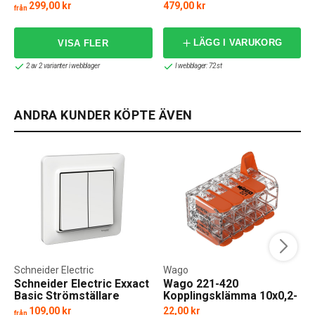
299,00 kr
479,00 kr
från
LÄGG I VARUKORG
2 av 2 varianter i webblager
I webblager: 72 st
ANDRA KUNDER KÖPTE ÄVEN
Schneider Electric
Wago
Schneider Electric Exxact
Wago 221-420
Basic Strömställare
Kopplingsklämma 10x0,2-
komplett
4mm²
109,00 kr
22,00 kr
från