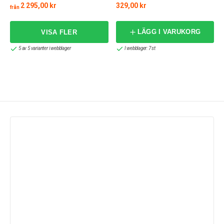
2 295,00 kr
329,00 kr
från
LÄGG I VARUKORG
5 av 5 varianter i webblager
I webblager: 7 st