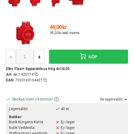
49,00 kr
39,20 kr exkl. moms
-
+
KÖP
Elko Flexi+ Apparatdosa Hög 4x16/20
Art. nr:
1420774
EAN:
7020160104427
Skickas inom 24 timmar!
Se lagersaldo
Lagersaldo:
40 st
Butiker
Butik Kungens Kurva:
Ej i lager
Butik Veddesta:
Ej i lager
Staffanstorp Lagerbutik:
Ej i lager