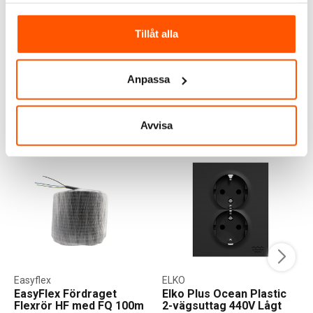
Låg 4x16/20 Regelfäste
Enkelgips
56,00 kr
29,00 kr
från
Tillåt alla
LÄGG I VARUKORG
Anpassa
I webblager: 100+ st
4 av 4 varianter i webblager
ANDRA KUNDER KÖPTE ÄVEN
Avvisa
Easyflex
ELKO
EasyFlex Fördraget
Elko Plus Ocean Plastic
Flexrör HF med FQ 100m
2-vägsuttag 440V Lågt