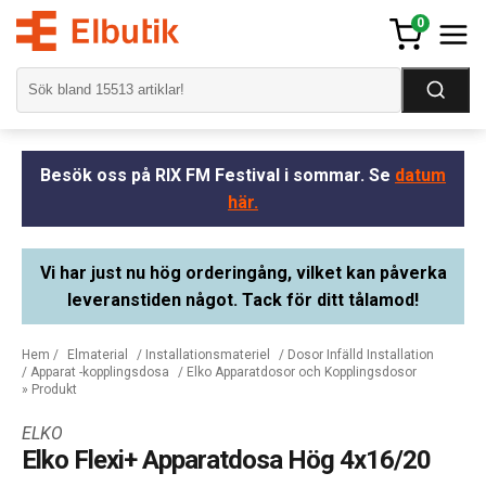
0
Besök oss på RIX FM Festival i sommar. Se
datum
här.
Vi har just nu hög orderingång, vilket kan påverka
leveranstiden något. Tack för ditt tålamod!
Hem
/
Elmaterial
/
Installationsmateriel
/
Dosor Infälld Installation
/
Apparat -kopplingsdosa
/
Elko Apparatdosor och Kopplingsdosor
» Produkt
ELKO
Elko Flexi+ Apparatdosa Hög 4x16/20