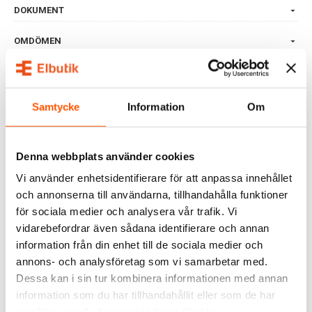
DOKUMENT
OMDÖMEN
FRÅGOR & SVAR
Samtycke
Information
Om
ALTERNATIVA PRODUKTER
Denna webbplats använder cookies
Vi använder enhetsidentifierare för att anpassa innehållet
och annonserna till användarna, tillhandahålla funktioner
för sociala medier och analysera vår trafik. Vi
vidarebefordrar även sådana identifierare och annan
information från din enhet till de sociala medier och
annons- och analysföretag som vi samarbetar med.
Dessa kan i sin tur kombinera informationen med annan
ELKO
ELKO
information som du har tillhandahållit eller som de har
Elko Flexi+ Apparatdosa
Elko Flexi+ Apparatdosa
samlat in när du har använt deras tjänster.