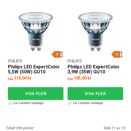
PHILIPS
PHILIPS
Philips LED ExpertColor
Philips LED ExpertColor
5,5W (50W) GU10
3,9W (35W) GU10
115,00 kr
105,00 kr
från
från
5 av 6 varianter i webblager
3 av 5 varianter i webblager
Totalt 296 poster
Sida 11 av 15