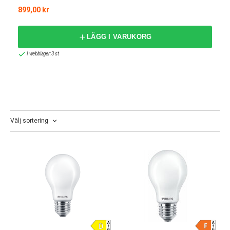
val för både hem och företag. Med Philips smarta
899,00 kr
belysningssystem, som Philips Hue, kan du dessutom
anpassa belysningen efter dina behov och preferenser med
LÄGG I VARUKORG
bara några knapptryckningar på din smartphone.
I webblager: 3 st
Philips Hue – Smart Belysning för Det
Moderna Hemmet
Philips Hue är ett av de mest innovativa smarta
belysningssystemen på marknaden. Med Philips Hue kan du
skapa den perfekta stämningen i varje rum genom att justera
Välj sortering
ljusstyrkan och färgtemperaturen efter dina önskemål.
Anslut enkelt dina Hue-lampor till ditt smarta hem-system
och styr belysningen med rösten, via appen eller automatiskt
med tidsinställda scheman. Oavsett om du vill ha en
avslappnande atmosfär för en lugn kväll hemma eller en
energigivande miljö för att starta dagen, erbjuder Philips Hue
obegränsade möjligheter att skräddarsy din belysning.
Belysning för Alla Behov och Miljöer