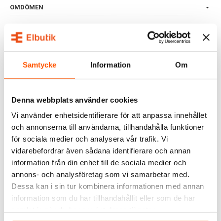
OMDÖMEN
FRÅGOR & SVAR
Samtycke
Information
Om
ALTERNATIVA PRODUKTER
Denna webbplats använder cookies
KAMPANJ
Vi använder enhetsidentifierare för att anpassa innehållet
och annonserna till användarna, tillhandahålla funktioner
för sociala medier och analysera vår trafik. Vi
vidarebefordrar även sådana identifierare och annan
information från din enhet till de sociala medier och
annons- och analysföretag som vi samarbetar med.
Namron
PHILIPS
Dessa kan i sin tur kombinera informationen med annan
Namron LED Kron Opal
Philips LED Päronlampa
information som du har tillhandahållit eller som de har
5,2W E27 2700K
T25 3,2W (25W) E14
samlat in när du har använt deras tjänster.
15,00 kr
59,00 kr
-62%
39,00 kr