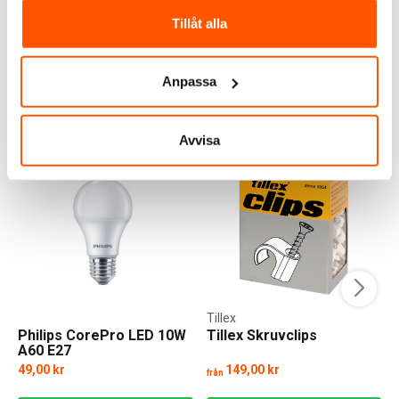
Tillåt alla
LÄGG I VARUKORG
LÄGG I VARUKORG
I webblager: 23 st
I webblager: 3 st
Anpassa
ANDRA KUNDER KÖPTE ÄVEN
Avvisa
Tillex
Philips CorePro LED 10W
Tillex Skruvclips
A60 E27
49,00 kr
149,00 kr
från
f