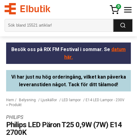
0
Besök oss på RIX FM Festival i sommar. Se
datum
här.
Vi har just nu hög orderingång, vilket kan påverka
leveranstiden något. Tack för ditt tålamod!
Hem
/
Belysning
/
Ljuskällor
/
LED lampor
/
E14 LED Lampor - 230V
» Produkt
PHILIPS
Philips LED Päron T25 0,9W (7W) E14
2700K