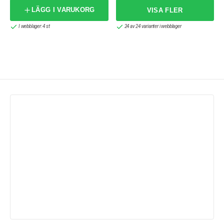
LÄGG I VARUKORG
I webblager: 4 st
24 av 24 varianter i webblager