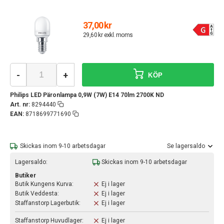
37,00 kr
29,60 kr exkl. moms
-
+
KÖP
Philips LED Päronlampa 0,9W (7W) E14 70lm 2700K ND
Art. nr:
8294440
EAN:
8718699771690
Skickas inom 9-10 arbetsdagar
Se lagersaldo
Lagersaldo:
Skickas inom 9-10 arbetsdagar
Butiker
Butik Kungens Kurva:
Ej i lager
Butik Veddesta:
Ej i lager
Staffanstorp Lagerbutik:
Ej i lager
Staffanstorp Huvudlager:
Ej i lager