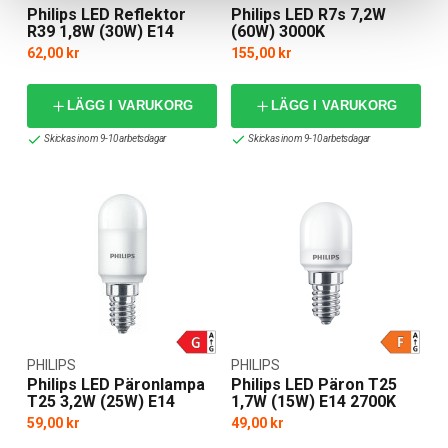
Philips LED Reflektor
Philips LED R7s 7,2W
R39 1,8W (30W) E14
(60W) 3000K
2700K
62,00 kr
155,00 kr
LÄGG I VARUKORG
LÄGG I VARUKORG
Skickas inom 9-10 arbetsdagar
Skickas inom 9-10 arbetsdagar
PHILIPS
PHILIPS
Philips LED Päronlampa
Philips LED Päron T25
T25 3,2W (25W) E14
1,7W (15W) E14 2700K
59,00 kr
49,00 kr