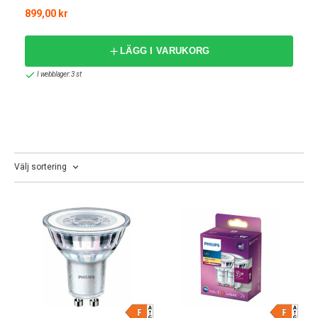
val för både hem och företag. Med Philips smarta
899,00 kr
belysningssystem, som Philips Hue, kan du dessutom
anpassa belysningen efter dina behov och preferenser med
LÄGG I VARUKORG
bara några knapptryckningar på din smartphone.
I webblager: 3 st
Philips Hue – Smart Belysning för Det
Moderna Hemmet
Philips Hue är ett av de mest innovativa smarta
belysningssystemen på marknaden. Med Philips Hue kan du
skapa den perfekta stämningen i varje rum genom att justera
Välj sortering
ljusstyrkan och färgtemperaturen efter dina önskemål.
Anslut enkelt dina Hue-lampor till ditt smarta hem-system
och styr belysningen med rösten, via appen eller automatiskt
med tidsinställda scheman. Oavsett om du vill ha en
avslappnande atmosfär för en lugn kväll hemma eller en
energigivande miljö för att starta dagen, erbjuder Philips Hue
obegränsade möjligheter att skräddarsy din belysning.
Belysning för Alla Behov och Miljöer